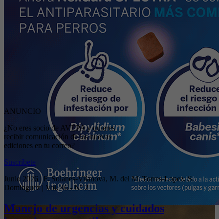
ANUNCIO
¿No eres socio de AVEPA y quieres
recibir comunicación de las nuevas
ediciones en tu correo?
Suscríbete
Junio 2026 | F. Solanes-Vilanova, M. del M. Torres-Lopez, S.
Dominguez | Vol. 46 - Nº 2
Manejo de urgencias y cuidados