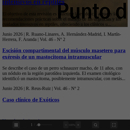
intensivos en reptiles
El objetivo de esta revisión es sintetizar la evidencia actual y las
recomendaciones prácticas sobre el manejo de las urgencias y los
cuidados intensivos en reptiles, ofreciendo a los clínicos u...
Junio 2026 | R. Ruano-Linares, A. Hernández-Madrid, I. Martín-
Herrera, F. Aranda | Vol. 46 - Nº 2
Escisión compartimental del músculo masetero para
exéresis de un mastocitoma intramuscular
Se describe el caso de un perro schnauzer macho, de 11 años, con
un nódulo en la región parotídea izquierda. El examen citológico
identificó un mastocitoma, posiblemente intramuscular, con metás...
Junio 2026 | R. Reus-Ruiz | Vol. 46 - Nº 2
Caso clínico de Exóticos
Ver más artículos relevantes
›
1
/
-
−
+
100%