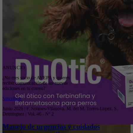
ANUNCIO
¿No eres socio de AVEPA y quieres
recibir comunicación de las nuevas
ediciones en tu correo?
Suscríbete
Junio 2026 | F. Solanes-Vilanova, M. del M. Torres-Lopez, S.
Dominguez | Vol. 46 - Nº 2
Manejo de urgencias y cuidados