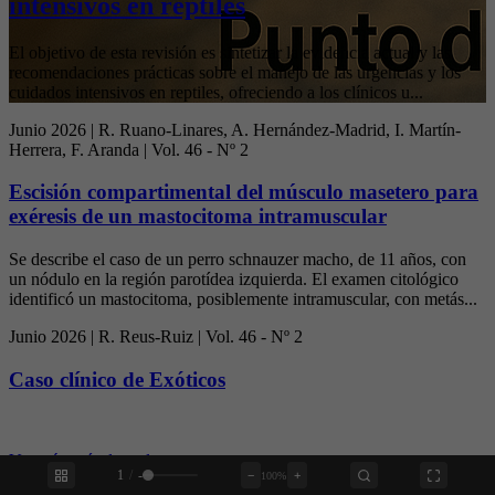
intensivos en reptiles
El objetivo de esta revisión es sintetizar la evidencia actual y las
recomendaciones prácticas sobre el manejo de las urgencias y los
cuidados intensivos en reptiles, ofreciendo a los clínicos u...
Junio 2026 | R. Ruano-Linares, A. Hernández-Madrid, I. Martín-
Herrera, F. Aranda | Vol. 46 - Nº 2
Escisión compartimental del músculo masetero para
exéresis de un mastocitoma intramuscular
Se describe el caso de un perro schnauzer macho, de 11 años, con
un nódulo en la región parotídea izquierda. El examen citológico
identificó un mastocitoma, posiblemente intramuscular, con metás...
Junio 2026 | R. Reus-Ruiz | Vol. 46 - Nº 2
Caso clínico de Exóticos
Ver más artículos relevantes
›
1
/
-
−
+
100%