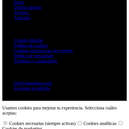
Inicio
Último número
Archivo
Artículos
Información
Comité editorial
Política de cookies
Cambiar preferencias de cookies
Política de privacidad
Términos y condiciones
Contacto
info@imaginice.com
Envíanos tu artículo
© 2026 Ice Salud Vet SL. Todos los derechos reservados.
Usamos cookies para mejorar tu experiencia. Selecciona cuáles
aceptas:
Cookies necesarias (siempre activas)
Cookies analíticas
Cookies de marketing