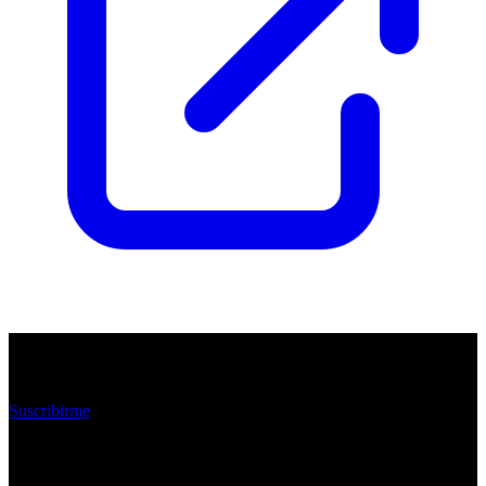
Suscríbete y te avisaremos cuando publiquemos un
nuevo número
Suscribirme
Enlaces rápidos