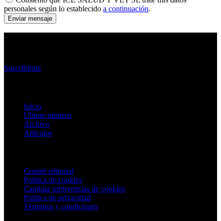
personales según lo establecido
a continuación
.
Enviar mensaje
Suscríbete y te avisaremos cuando publiquemos un
nuevo número
Suscribirme
Enlaces rápidos
Inicio
Último número
Archivo
Artículos
Información
Comité editorial
Política de cookies
Cambiar preferencias de cookies
Política de privacidad
Términos y condiciones