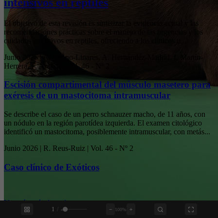
intensivos en reptiles
El objetivo de esta revisión es sintetizar la evidencia actual y las
recomendaciones prácticas sobre el manejo de las urgencias y los
cuidados intensivos en reptiles, ofreciendo a los clínicos u...
Junio 2026 | R. Ruano-Linares, A. Hernández-Madrid, I. Martín-
Herrera, F. Aranda | Vol. 46 - Nº 2
Escisión compartimental del músculo masetero para
exéresis de un mastocitoma intramuscular
Se describe el caso de un perro schnauzer macho, de 11 años, con
un nódulo en la región parotídea izquierda. El examen citológico
identificó un mastocitoma, posiblemente intramuscular, con metás...
Junio 2026 | R. Reus-Ruiz | Vol. 46 - Nº 2
Caso clínico de Exóticos
Ver más artículos relevantes
›
1
/
-
−
+
100%