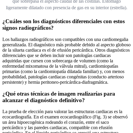
que sobrepasa el aspecto caudal de las costillas. Estómago
ligeramente dilatado con presencia de gas en su interior (estrella).
¿Cuáles son los diagnósticos diferenciales con estos
signos radiográficos?
Los hallazgos radiográficos son compatibles con una cardiomegalia
generalizada. El diagnóstico más probable debido al aspecto globoso
de la silueta cardiaca es el de efusión pericárdica. Otros diagnósticos
diferenciales que se deben incluir son patologías cardiacas
adquiridas que cursen con sobrecarga de volumen (como la
enfermedad mixomatosa de la válvula mitral), cardiomiopatías
primarias (como la cardiomiopatía dilatada familiar) y, con menos
probabilidad, patologías cardiacas congénitas (conducto arterioso
persistente) y hernia peritoneo-pericárdica-diafragmática.
¿Qué otras técnicas de imagen realizarías para
alcanzar el diagnóstico definitivo?
La prueba de elección para valorar las estructuras cardiacas es la
ecocardiografía. En el examen ecocardiográfico (Fig. 3) se observó
un área hipoecogénica rodeando el corazón, entre el saco
pericárdico y las paredes cardiacas, compatible con efusión
pericárdica. En el líquido pericárdico se apreció una estructura