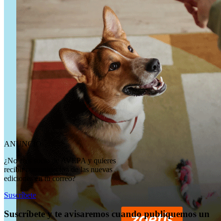
ANUNCIO
¿No eres socio de AVEPA y quieres
recibir comunicación de las nuevas
ediciones en tu correo?
Suscríbete
Suscríbete y te avisaremos cuando publiquemos un