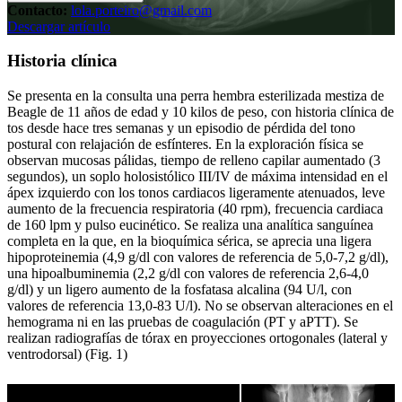
Contacto:
lola.porteiro@gmail.com
Descargar artículo
Historia clínica
Se presenta en la consulta una perra hembra esterilizada mestiza de
Beagle de 11 años de edad y 10 kilos de peso, con historia clínica de
tos desde hace tres semanas y un episodio de pérdida del tono
postural con relajación de esfínteres. En la exploración física se
observan mucosas pálidas, tiempo de relleno capilar aumentado (3
segundos), un soplo holosistólico III/IV de máxima intensidad en el
ápex izquierdo con los tonos cardiacos ligeramente atenuados, leve
aumento de la frecuencia respiratoria (40 rpm), frecuencia cardiaca
de 160 lpm y pulso eucinético. Se realiza una analítica sanguínea
completa en la que, en la bioquímica sérica, se aprecia una ligera
hipoproteinemia (4,9 g/dl con valores de referencia de 5,0-7,2 g/dl),
una hipoalbuminemia (2,2 g/dl con valores de referencia 2,6-4,0
g/dl) y un ligero aumento de la fosfatasa alcalina (94 U/l, con
valores de referencia 13,0-83 U/l). No se observan alteraciones en el
hemograma ni en las pruebas de coagulación (PT y aPTT). Se
realizan radiografías de tórax en proyecciones ortogonales (lateral y
ventrodorsal) (Fig. 1)