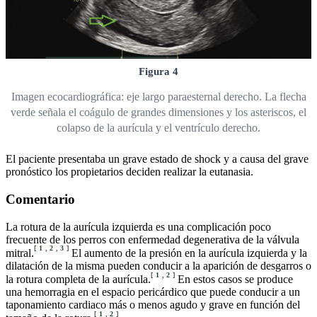
Figura 4
Imagen ecocardiográfica: eje largo paraesternal derecho. La flecha
verde señala el coágulo de grandes dimensiones y los asteriscos, el
colapso de la aurícula y el ventrículo derecho.
El paciente presentaba un grave estado de shock y a causa del grave
pronóstico los propietarios deciden realizar la eutanasia.
Comentario
La rotura de la aurícula izquierda es una complicación poco
frecuente de los perros con enfermedad degenerativa de la válvula
[
1
,
2
,
3
]
mitral.
El aumento de la presión en la aurícula izquierda y la
dilatación de la misma pueden conducir a la aparición de desgarros o
[
1
,
2
]
la rotura completa de la aurícula.
En estos casos se produce
una hemorragia en el espacio pericárdico que puede conducir a un
taponamiento cardiaco más o menos agudo y grave en función del
[
1
,
2
]