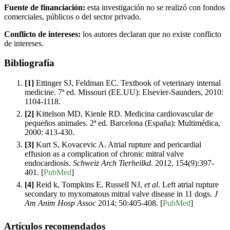
Fuente de financiación:
esta investigación no se realizó con fondos
comerciales, públicos o del sector privado.
Conflicto de intereses:
los autores declaran que no existe conflicto
de intereses.
Bibliografía
[1]
Ettinger SJ, Feldman EC. Textbook of veterinary internal
medicine. 7ª ed. Missouri (EE.UU): Elsevier-Saunders, 2010:
1104-1118.
[2]
Kittelson MD, Kienle RD. Medicina cardiovascular de
pequeños animales. 2ª ed. Barcelona (España): Multimédica,
2000: 413-430.
[3]
Kurt S, Kovacevic A. Atrial rupture and pericardial
effusion as a complication of chronic mitral valve
endocardiosis.
Schweiz Arch Tierheilkd
. 2012, 154(9):397-
401. [
PubMed
]
[4]
Reid k, Tompkins E, Russell NJ,
et al
. Left atrial rupture
secondary to myxomatous mitral valve disease in 11 dogs.
J
Am Anim Hosp Assoc
2014; 50:405-408. [
PubMed
]
Artículos recomendados