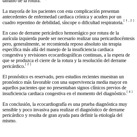
tamaño de la rotura.
La mayoría de los pacientes con esta complicación presentan
antecedentes de enfermedad cardiaca crónica y acuden por un
[
1
,
2
]
cuadro repentino de debilidad, síncope o dificultad respiratoria.
En caso de derrame pericárdico hemorrágico por rotura de la
aurícula izquierda puede ser necesario realizar una pericardiocéntesis
pero, generalmente, se recomienda reposo absoluto sin terapia
específica más allá del manejo de la insuficiencia cardiaca
congestiva y revisiones ecocardiográficas continuas, a la espera de
que se produzca el cierre de la rotura y la resolución del derrame
[
2
]
pericárdico.
El pronóstico es reservado, pero estudios recientes muestran un
pronóstico más favorable con una supervivencia media mayor en
aquellos pacientes que no presentaban signos clínicos previos de
[
4
]
insuficiencia cardiaca congestiva en el momento del diagnóstico.
En conclusión, la ecocardiografía es una prueba diagnóstica muy
sensible y poco invasiva para realizar el diagnóstico de derrame
pericárdico y resulta de gran ayuda para definir la etiología del
mismo.