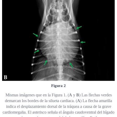
Figura 2
Mismas imágenes que en la Figura 1. (
A
y
B
) Las flechas verdes
demarcan los bordes de la silueta cardiaca. (
A
) La flecha amarilla
indica el desplazamiento dorsal de la tráquea a causa de la grave
cardiomegalia. El asterisco señala el ángulo caudoventral del hígado