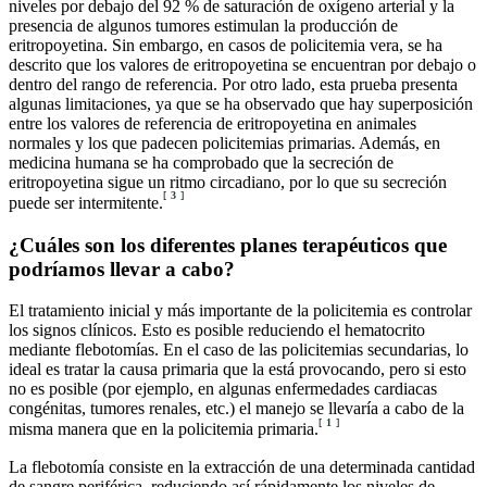
niveles por debajo del 92 % de saturación de oxígeno arterial y la
presencia de algunos tumores estimulan la producción de
eritropoyetina. Sin embargo, en casos de policitemia vera, se ha
descrito que los valores de eritropoyetina se encuentran por debajo o
dentro del rango de referencia. Por otro lado, esta prueba presenta
algunas limitaciones, ya que se ha observado que hay superposición
entre los valores de referencia de eritropoyetina en animales
normales y los que padecen policitemias primarias. Además, en
medicina humana se ha comprobado que la secreción de
eritropoyetina sigue un ritmo circadiano, por lo que su secreción
[
3
]
puede ser intermitente.
¿Cuáles son los diferentes planes terapéuticos que
podríamos llevar a cabo?
El tratamiento inicial y más importante de la policitemia es controlar
los signos clínicos. Esto es posible reduciendo el hematocrito
mediante flebotomías. En el caso de las policitemias secundarias, lo
ideal es tratar la causa primaria que la está provocando, pero si esto
no es posible (por ejemplo, en algunas enfermedades cardiacas
congénitas, tumores renales, etc.) el manejo se llevaría a cabo de la
[
1
]
misma manera que en la policitemia primaria.
La flebotomía consiste en la extracción de una determinada cantidad
de sangre periférica, reduciendo así rápidamente los niveles de