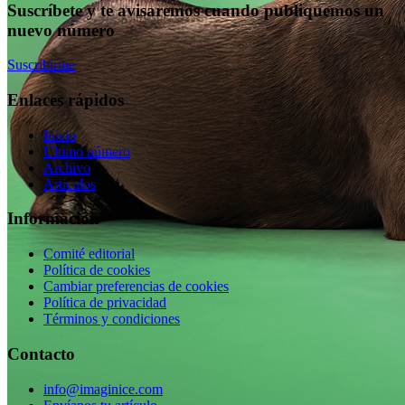
Suscríbete y te avisaremos cuando publiquemos un
nuevo número
Suscribirme
Enlaces rápidos
Inicio
Último número
Archivo
Artículos
Información
Comité editorial
Política de cookies
Cambiar preferencias de cookies
Política de privacidad
Términos y condiciones
Contacto
info@imaginice.com