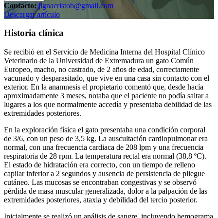
Contacto:
jignacristob@gmail.com
Descargar artículo
Historia clínica
Se recibió en el Servicio de Medicina Interna del Hospital Clínico
Veterinario de la Universidad de Extremadura un gato Común
Europeo, macho, no castrado, de 2 años de edad, correctamente
vacunado y desparasitado, que vive en una casa sin contacto con el
exterior. En la anamnesis el propietario comentó que, desde hacía
aproximadamente 3 meses, notaba que el paciente no podía saltar a
lugares a los que normalmente accedía y presentaba debilidad de las
extremidades posteriores.
En la exploración física el gato presentaba una condición corporal
de 3/6, con un peso de 3,5 kg. La auscultación cardiopulmonar era
normal, con una frecuencia cardiaca de 208 lpm y una frecuencia
respiratoria de 28 rpm. La temperatura rectal era normal (38,8 ºC).
El estado de hidratación era correcto, con un tiempo de relleno
capilar inferior a 2 segundos y ausencia de persistencia de pliegue
cutáneo. Las mucosas se encontraban congestivas y se observó
pérdida de masa muscular generalizada, dolor a la palpación de las
extremidades posteriores, ataxia y debilidad del tercio posterior.
Inicialmente se realizó un análisis de sangre, incluyendo hemograma