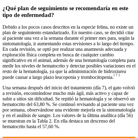
¿Qué plan de seguimiento se recomendaría en este
tipo de enfermedad?
Debido a los pocos casos descritos en la especie felina, no existe un
plan de seguimiento estandarizado. En nuestro caso, se decidió citar
al paciente una vez a la semana durante el primer mes para, según la
sintomatología, ir aumentando estas revisiones a lo largo del tiempo.
En cada revisión, se optó por realizar una anamnesis adecuada y
exploración física completa en busca de cualquier cambio
significativo en el animal, además de una hematología completa para
medir los niveles de hematocrito y detectar posibles variaciones en el
resto de la hematología, ya que la administración de hidroxiurea
[
7
]
puede causar a largo plazo leucopenia y trombocitopenia.
Una semana después del inicio del tratamiento (día 7), el gato volvió
a revisión, encontrándose mucho más ágil, más activo y capaz de
subir a sitios sin dificultad. Se repitió la hematología y se observó un
hematocrito del 63,80 %. Se continuó revisando al paciente una vez
por semana, observándose una evidente mejoría en la sintomatología
y en el análisis de sangre. Los valores de la última analítica (día 56)
se muestran en la Tabla 2. En ella destaca un descenso del
hematocrito hasta el 57,60 %.