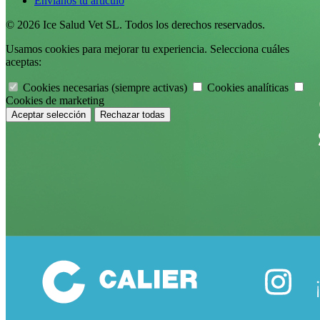
Envíanos tu artículo
© 2026 Ice Salud Vet SL. Todos los derechos reservados.
Usamos cookies para mejorar tu experiencia. Selecciona cuáles
aceptas:
Cookies necesarias (siempre activas)
Cookies analíticas
Cookies de marketing
Rechazar todas