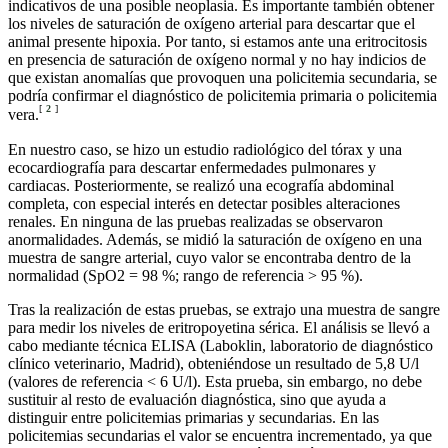
indicativos de una posible neoplasia. Es importante también obtener
los niveles de saturación de oxígeno arterial para descartar que el
animal presente hipoxia. Por tanto, si estamos ante una eritrocitosis
en presencia de saturación de oxígeno normal y no hay indicios de
que existan anomalías que provoquen una policitemia secundaria, se
podría confirmar el diagnóstico de policitemia primaria o policitemia
[
2
]
vera.
En nuestro caso, se hizo un estudio radiológico del tórax y una
ecocardiografía para descartar enfermedades pulmonares y
cardiacas. Posteriormente, se realizó una ecografía abdominal
completa, con especial interés en detectar posibles alteraciones
renales. En ninguna de las pruebas realizadas se observaron
anormalidades. Además, se midió la saturación de oxígeno en una
muestra de sangre arterial, cuyo valor se encontraba dentro de la
normalidad (SpO2 = 98 %; rango de referencia > 95 %).
Tras la realización de estas pruebas, se extrajo una muestra de sangre
para medir los niveles de eritropoyetina sérica. El análisis se llevó a
cabo mediante técnica ELISA (Laboklin, laboratorio de diagnóstico
clínico veterinario, Madrid), obteniéndose un resultado de 5,8 U/l
(valores de referencia < 6 U/l). Esta prueba, sin embargo, no debe
sustituir al resto de evaluación diagnóstica, sino que ayuda a
distinguir entre policitemias primarias y secundarias. En las
policitemias secundarias el valor se encuentra incrementado, ya que