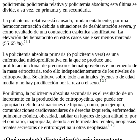
policitemia: policitemia relativa y policitemia absoluta; esta última se
divide, a su vez, en primaria y en secundaria.
La policitemia relativa está causada, fundamentalmente, por una
hemoconcentración debida a situaciones de deshidratación severa, y
como resultado de una contracción esplénica significativa. La
elevación del hematocrito en estos casos suele ser menos marcada
[
1
]
(55-65 %).
La policitemia absoluta primaria (o policitemia vera) es una
enfermedad mieloproliferativa en la que se produce una
proliferación clonal de precursores hematopoyéticos e incremento de
la masa eritrocitaria, todo ello independientemente de los niveles de
eritropoyetina. Se atribuye sobre todo a animales jóvenes o de edad
[
2
]
media y no hay predilección por la raza o el sexo.
Por último, la policitemia absoluta secundaria es el resultado de un
incremento en la producción de eritropoyetina, que puede ser
apropiada debido a situaciones de hipoxia, como, por ejemplo,
comunicaciones cardiovasculares de derecha-izquierda, enfermedad
pulmonar crónica, obesidad, habitar en lugares de gran altitud o, por
el contrario, inapropiada, debido a enfermedades renales, neoplasias
[
2
]
renales secretoras de eritropoyetina u otras neoplasias.
¿Qué prueba(s) diagnóstica(s) sería importante