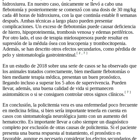
hidroxiurea. En nuestro caso, únicamente se llevó a cabo una
flebotomía y posteriormente se comenzó con una dosis de 30 mg/kg
cada 48 horas de hidroxiurea, con la que continúa estable 8 semanas
después. Ambas técnicas a largo plazo pueden presentar
complicaciones. Un exceso de flebotomías puede causar deficiencia
de hierro, hipoproteinemia, trombosis venosa y edemas periféricos.
Por otro lado, el uso de terapia mielosupresora puede resultar en
supresión de la médula ósea con leucopenia y trombocitopenia.
Además, se han descrito otros efectos secundarios, como pérdida de
[
2
,
7
]
pelo y sintomatología gastrointestinal.
En un estudio de 2018 sobre una serie de casos se ha observado que
los animales tratados correctamente, bien mediante flebotomías o
bien mediante terapia médica, presentan un buen pronóstico,
llegando incluso a superar los 5 años de supervivencia. Pueden
llevar, además, una buena calidad de vida si permanecen
[
7
]
asintomáticos o si se consiguen controlar otros signos clínicos.
En conclusión, la policitemia vera es una enfermedad poco frecuente
en medicina felina, si bien sería importante tenerla en cuenta en
casos con sintomatología neurológica junto con un aumento del
hematocrito. Es importante llevar a cabo siempre un diagnóstico
completo por exclusión de otras causas de policitemia. Si el paciente
presenta una buena respuesta al tratamiento, el pronóstico es
favorable, aunque es necesario considerar los efectos secundarios de