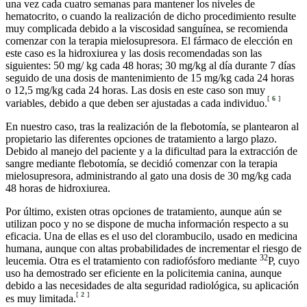
una vez cada cuatro semanas para mantener los niveles de
hematocrito, o cuando la realización de dicho procedimiento resulte
muy complicada debido a la viscosidad sanguínea, se recomienda
comenzar con la terapia mielosupresora. El fármaco de elección en
este caso es la hidroxiurea y las dosis recomendadas son las
siguientes: 50 mg/ kg cada 48 horas; 30 mg/kg al día durante 7 días
seguido de una dosis de mantenimiento de 15 mg/kg cada 24 horas
o 12,5 mg/kg cada 24 horas. Las dosis en este caso son muy
[
6
]
variables, debido a que deben ser ajustadas a cada individuo.
En nuestro caso, tras la realización de la flebotomía, se plantearon al
propietario las diferentes opciones de tratamiento a largo plazo.
Debido al manejo del paciente y a la dificultad para la extracción de
sangre mediante flebotomía, se decidió comenzar con la terapia
mielosupresora, administrando al gato una dosis de 30 mg/kg cada
48 horas de hidroxiurea.
Por último, existen otras opciones de tratamiento, aunque aún se
utilizan poco y no se dispone de mucha información respecto a su
eficacia. Una de ellas es el uso del clorambucilo, usado en medicina
humana, aunque con altas probabilidades de incrementar el riesgo de
32
leucemia. Otra es el tratamiento con radiofósforo mediante
P, cuyo
uso ha demostrado ser eficiente en la policitemia canina, aunque
debido a las necesidades de alta seguridad radiológica, su aplicación
[
2
]
es muy limitada.