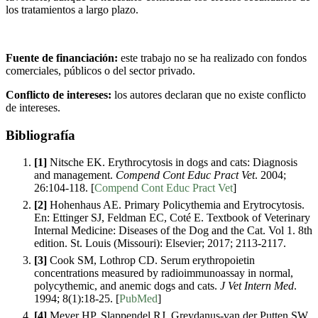
los tratamientos a largo plazo.
Fuente de financiación:
este trabajo no se ha realizado con fondos
comerciales, públicos o del sector privado.
Conflicto de intereses:
los autores declaran que no existe conflicto
de intereses.
Bibliografía
[1]
Nitsche EK. Erythrocytosis in dogs and cats: Diagnosis
and management.
Compend Cont Educ Pract Vet
. 2004;
26:104-118. [
Compend Cont Educ Pract Vet
]
[2]
Hohenhaus AE. Primary Policythemia and Erytrocytosis.
En: Ettinger SJ, Feldman EC, Coté E. Textbook of Veterinary
Internal Medicine: Diseases of the Dog and the Cat. Vol 1. 8th
edition. St. Louis (Missouri): Elsevier; 2017; 2113-2117.
[3]
Cook SM, Lothrop CD. Serum erythropoietin
concentrations measured by radioimmunoassay in normal,
polycythemic, and anemic dogs and cats.
J Vet Intern Med
.
1994; 8(1):18-25. [
PubMed
]
[4]
Meyer HP, Slappendel RJ, Greydanus-van der Putten SW.