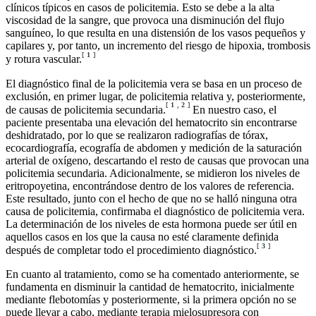
clínicos típicos en casos de policitemia. Esto se debe a la alta
viscosidad de la sangre, que provoca una disminución del flujo
sanguíneo, lo que resulta en una distensión de los vasos pequeños y
capilares y, por tanto, un incremento del riesgo de hipoxia, trombosis
[
1
]
y rotura vascular.
El diagnóstico final de la policitemia vera se basa en un proceso de
exclusión, en primer lugar, de policitemia relativa y, posteriormente,
[
1
,
2
]
de causas de policitemia secundaria.
En nuestro caso, el
paciente presentaba una elevación del hematocrito sin encontrarse
deshidratado, por lo que se realizaron radiografías de tórax,
ecocardiografía, ecografía de abdomen y medición de la saturación
arterial de oxígeno, descartando el resto de causas que provocan una
policitemia secundaria. Adicionalmente, se midieron los niveles de
eritropoyetina, encontrándose dentro de los valores de referencia.
Este resultado, junto con el hecho de que no se halló ninguna otra
causa de policitemia, confirmaba el diagnóstico de policitemia vera.
La determinación de los niveles de esta hormona puede ser útil en
aquellos casos en los que la causa no esté claramente definida
[
3
]
después de completar todo el procedimiento diagnóstico.
En cuanto al tratamiento, como se ha comentado anteriormente, se
fundamenta en disminuir la cantidad de hematocrito, inicialmente
mediante flebotomías y posteriormente, si la primera opción no se
puede llevar a cabo, mediante terapia mielosupresora con