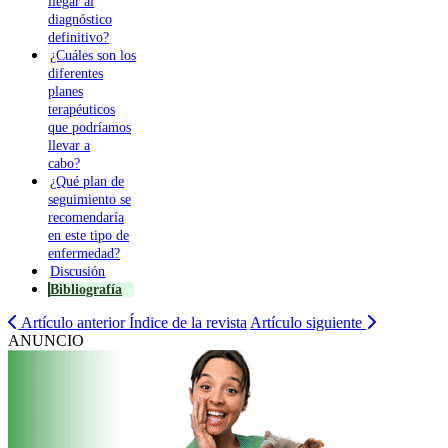
llegar al
diagnóstico
definitivo?
¿Cuáles son los
diferentes
planes
terapéuticos
que podríamos
llevar a
cabo?
¿Qué plan de
seguimiento se
recomendaría
en este tipo de
enfermedad?
Discusión
Bibliografía
Artículo anterior
Índice de la revista
Artículo siguiente
ANUNCIO