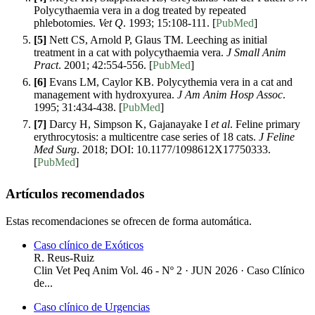
Polycythaemia vera in a dog treated by repeated
phlebotomies.
Vet Q
. 1993; 15:108-111. [
PubMed
]
[5]
Nett CS, Arnold P, Glaus TM. Leeching as initial
treatment in a cat with polycythaemia vera.
J Small Anim
Pract
. 2001; 42:554-556. [
PubMed
]
[6]
Evans LM, Caylor KB. Polycythemia vera in a cat and
management with hydroxyurea.
J Am Anim Hosp Assoc
.
1995; 31:434-438. [
PubMed
]
[7]
Darcy H, Simpson K, Gajanayake I
et al
. Feline primary
erythrocytosis: a multicentre case series of 18 cats.
J Feline
Med Surg
. 2018; DOI: 10.1177/1098612X17750333.
[
PubMed
]
Artículos recomendados
Estas recomendaciones se ofrecen de forma automática.
Caso clínico de Exóticos
R. Reus-Ruiz
Clin Vet Peq Anim Vol. 46 - Nº 2 · JUN 2026 ·
Caso Clínico
de...
Caso clínico de Urgencias