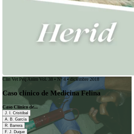
Clin Vet Peq Anim Vol. 38 • Nº 4 • diciembre 2018
Caso clínico de Medicina Felina
Caso Clínico de...
J. I. Cristóbal
A. B. García
R. Barrera
F. J. Duque