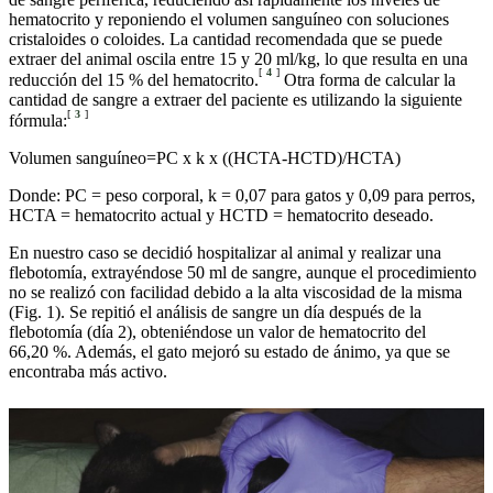
hematocrito y reponiendo el volumen sanguíneo con soluciones
cristaloides o coloides. La cantidad recomendada que se puede
extraer del animal oscila entre 15 y 20 ml/kg, lo que resulta en una
[
4
]
reducción del 15 % del hematocrito.
Otra forma de calcular la
cantidad de sangre a extraer del paciente es utilizando la siguiente
[
3
]
fórmula:
Volumen sanguíneo=PC x k x ((HCTA-HCTD)/HCTA)
Donde: PC = peso corporal, k = 0,07 para gatos y 0,09 para perros,
HCTA = hematocrito actual y HCTD = hematocrito deseado.
En nuestro caso se decidió hospitalizar al animal y realizar una
flebotomía, extrayéndose 50 ml de sangre, aunque el procedimiento
no se realizó con facilidad debido a la alta viscosidad de la misma
(Fig. 1). Se repitió el análisis de sangre un día después de la
flebotomía (día 2), obteniéndose un valor de hematocrito del
66,20 %. Además, el gato mejoró su estado de ánimo, ya que se
encontraba más activo.