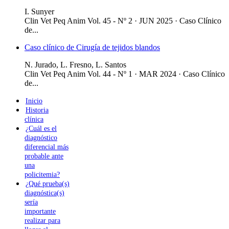
I. Sunyer
Clin Vet Peq Anim Vol. 45 - Nº 2 · JUN 2025 ·
Caso Clínico
de...
Caso clínico de Cirugía de tejidos blandos
N. Jurado, L. Fresno, L. Santos
Clin Vet Peq Anim Vol. 44 - Nº 1 · MAR 2024 ·
Caso Clínico
de...
Inicio
Historia
clínica
¿Cuál es el
diagnóstico
diferencial más
probable ante
una
policitemia?
¿Qué prueba(s)
diagnóstica(s)
sería
importante
realizar para