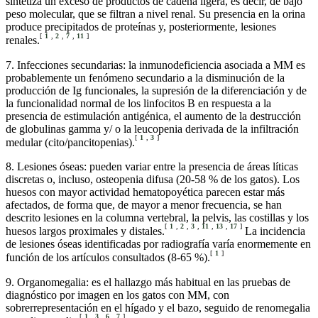
sintetiza un exceso de productos de cadena ligera, es decir, de bajo
peso molecular, que se filtran a nivel renal. Su presencia en la orina
produce precipitados de proteínas y, posteriormente, lesiones
[
1
,
2
,
7
,
11
]
renales.
7. Infecciones secundarias: la inmunodeficiencia asociada a MM es
probablemente un fenómeno secundario a la disminución de la
producción de Ig funcionales, la supresión de la diferenciación y de
la funcionalidad normal de los linfocitos B en respuesta a la
presencia de estimulación antigénica, el aumento de la destrucción
de globulinas gamma y/ o la leucopenia derivada de la infiltración
[
1
,
3
]
medular (cito/pancitopenias).
8. Lesiones óseas: pueden variar entre la presencia de áreas líticas
discretas o, incluso, osteopenia difusa (20-58 % de los gatos). Los
huesos con mayor actividad hematopoyética parecen estar más
afectados, de forma que, de mayor a menor frecuencia, se han
descrito lesiones en la columna vertebral, la pelvis, las costillas y los
[
1
,
2
,
3
,
11
,
13
,
17
]
huesos largos proximales y distales.
La incidencia
de lesiones óseas identificadas por radiografía varía enormemente en
[
1
]
función de los artículos consultados (8-65 %).
9. Organomegalia: es el hallazgo más habitual en las pruebas de
diagnóstico por imagen en los gatos con MM, con
sobrerrepresentación en el hígado y el bazo, seguido de renomegalia
[
1
,
3
,
6
,
7
]