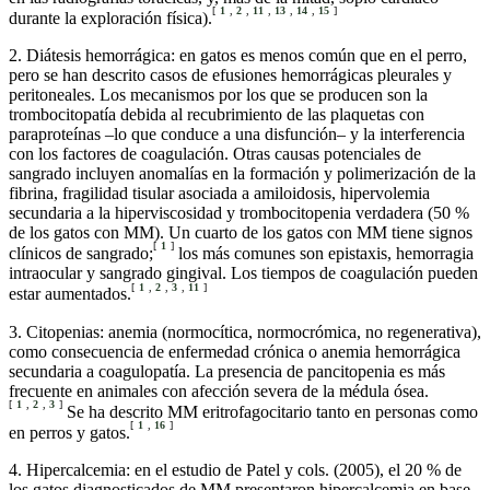
[
1
,
2
,
11
,
13
,
14
,
15
]
durante la exploración física).
2. Diátesis hemorrágica: en gatos es menos común que en el perro,
pero se han descrito casos de efusiones hemorrágicas pleurales y
peritoneales. Los mecanismos por los que se producen son la
trombocitopatía debida al recubrimiento de las plaquetas con
paraproteínas –lo que conduce a una disfunción– y la interferencia
con los factores de coagulación. Otras causas potenciales de
sangrado incluyen anomalías en la formación y polimerización de la
fibrina, fragilidad tisular asociada a amiloidosis, hipervolemia
secundaria a la hiperviscosidad y trombocitopenia verdadera (50 %
de los gatos con MM). Un cuarto de los gatos con MM tiene signos
[
1
]
clínicos de sangrado;
los más comunes son epistaxis, hemorragia
intraocular y sangrado gingival. Los tiempos de coagulación pueden
[
1
,
2
,
3
,
11
]
estar aumentados.
3. Citopenias: anemia (normocítica, normocrómica, no regenerativa),
como consecuencia de enfermedad crónica o anemia hemorrágica
secundaria a coagulopatía. La presencia de pancitopenia es más
frecuente en animales con afección severa de la médula ósea.
[
1
,
2
,
3
]
Se ha descrito MM eritrofagocitario tanto en personas como
[
1
,
16
]
en perros y gatos.
4. Hipercalcemia: en el estudio de Patel y cols. (2005), el 20 % de
los gatos diagnosticados de MM presentaron hipercalcemia en base