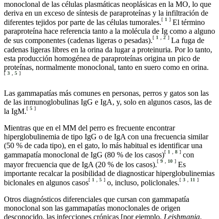
monoclonal de las células plasmáticas neoplásicas en la MO, lo que
deriva en un exceso de síntesis de paraproteínas y la infiltración de
[
1
]
diferentes tejidos por parte de las células tumorales.
El término
paraproteína hace referencia tanto a la molécula de Ig como a alguno
[
1
,
2
]
de sus componentes (cadenas ligeras o pesadas).
La fuga de
cadenas ligeras libres en la orina da lugar a proteinuria. Por lo tanto,
esta producción homogénea de paraproteínas origina un pico de
proteínas, normalmente monoclonal, tanto en suero como en orina.
[
3
,
5
]
Las gammapatías más comunes en personas, perros y gatos son las
de las inmunoglobulinas IgG e IgA, y, solo en algunos casos, las de
[
5
]
la IgM.
Mientras que en el MM del perro es frecuente encontrar
hiperglobulinemia de tipo IgG o de IgA con una frecuencia similar
(50 % de cada tipo), en el gato, lo más habitual es identificar una
[
1
,
8
]
gammapatía monoclonal de IgG (80 % de los casos)
con
[
9
,
10
]
mayor frecuencia que de IgA (20 % de los casos).
Es
importante recalcar la posibilidad de diagnosticar hiperglobulinemias
[
1
,
5
]
[
3
,
11
]
biclonales en algunos casos
o, incluso, policlonales.
Otros diagnósticos diferenciales que cursan con gammapatía
monoclonal son las gammapatías monoclonales de origen
desconocido, las infecciones crónicas [por ejemplo,
Leishmania
,