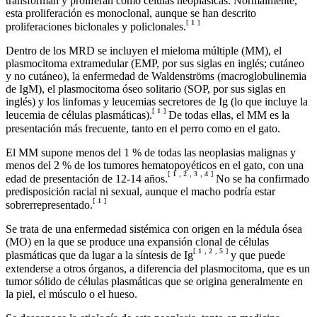
transforman y proliferan como células neoplásicas. Normalmente,
esta proliferación es monoclonal, aunque se han descrito
[
1
]
proliferaciones biclonales y policlonales.
Dentro de los MRD se incluyen el mieloma múltiple (MM), el
plasmocitoma extramedular (EMP, por sus siglas en inglés; cutáneo
y no cutáneo), la enfermedad de Waldenströms (macroglobulinemia
de IgM), el plasmocitoma óseo solitario (SOP, por sus siglas en
inglés) y los linfomas y leucemias secretores de Ig (lo que incluye la
[
1
]
leucemia de células plasmáticas).
De todas ellas, el MM es la
presentación más frecuente, tanto en el perro como en el gato.
El MM supone menos del 1 % de todas las neoplasias malignas y
menos del 2 % de los tumores hematopoyéticos en el gato, con una
[
1
,
2
,
3
,
4
]
edad de presentación de 12-14 años.
No se ha confirmado
predisposición racial ni sexual, aunque el macho podría estar
[
1
]
sobrerrepresentado.
Se trata de una enfermedad sistémica con origen en la médula ósea
(MO) en la que se produce una expansión clonal de células
[
1
,
2
,
5
]
plasmáticas que da lugar a la síntesis de Ig
y que puede
extenderse a otros órganos, a diferencia del plasmocitoma, que es un
tumor sólido de células plasmáticas que se origina generalmente en
la piel, el músculo o el hueso.