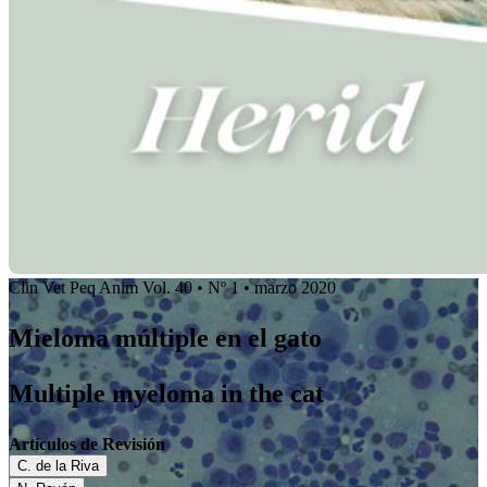
Clin Vet Peq Anim Vol. 40 • Nº 1 • marzo 2020
Mieloma múltiple en el gato
Multiple myeloma in the cat
Artículos de Revisión
C. de la Riva