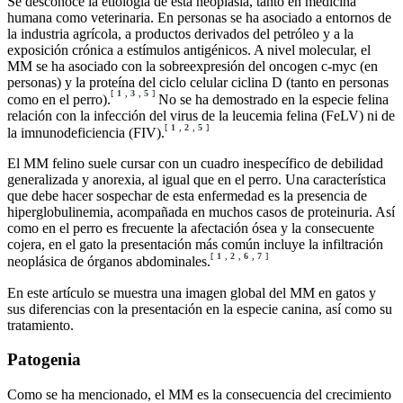
Se desconoce la etiología de esta neoplasia, tanto en medicina
humana como veterinaria. En personas se ha asociado a entornos de
la industria agrícola, a productos derivados del petróleo y a la
exposición crónica a estímulos antigénicos. A nivel molecular, el
MM se ha asociado con la sobreexpresión del oncogen c-myc (en
personas) y la proteína del ciclo celular ciclina D (tanto en personas
[
1
,
3
,
5
]
como en el perro).
No se ha demostrado en la especie felina
relación con la infección del virus de la leucemia felina (FeLV) ni de
[
1
,
2
,
5
]
la imnunodeficiencia (FIV).
El MM felino suele cursar con un cuadro inespecífico de debilidad
generalizada y anorexia, al igual que en el perro. Una característica
que debe hacer sospechar de esta enfermedad es la presencia de
hiperglobulinemia, acompañada en muchos casos de proteinuria. Así
como en el perro es frecuente la afectación ósea y la consecuente
cojera, en el gato la presentación más común incluye la infiltración
[
1
,
2
,
6
,
7
]
neoplásica de órganos abdominales.
En este artículo se muestra una imagen global del MM en gatos y
sus diferencias con la presentación en la especie canina, así como su
tratamiento.
Patogenia
Como se ha mencionado, el MM es la consecuencia del crecimiento