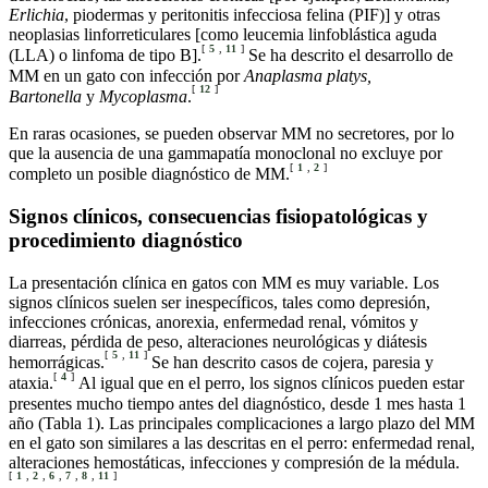
Erlichia
, piodermas y peritonitis infecciosa felina (PIF)] y otras
neoplasias linforreticulares [como leucemia linfoblástica aguda
[
5
,
11
]
(LLA) o linfoma de tipo B].
Se ha descrito el desarrollo de
MM en un gato con infección por
Anaplasma platys,
[
12
]
Bartonella
y
Mycoplasma
.
En raras ocasiones, se pueden observar MM no secretores, por lo
que la ausencia de una gammapatía monoclonal no excluye por
[
1
,
2
]
completo un posible diagnóstico de MM.
Signos clínicos, consecuencias fisiopatológicas y
procedimiento diagnóstico
La presentación clínica en gatos con MM es muy variable. Los
signos clínicos suelen ser inespecíficos, tales como depresión,
infecciones crónicas, anorexia, enfermedad renal, vómitos y
diarreas, pérdida de peso, alteraciones neurológicas y diátesis
[
5
,
11
]
hemorrágicas.
Se han descrito casos de cojera, paresia y
[
4
]
ataxia.
Al igual que en el perro, los signos clínicos pueden estar
presentes mucho tiempo antes del diagnóstico, desde 1 mes hasta 1
año (Tabla 1). Las principales complicaciones a largo plazo del MM
en el gato son similares a las descritas en el perro: enfermedad renal,
alteraciones hemostáticas, infecciones y compresión de la médula.
[
1
,
2
,
6
,
7
,
8
,
11
]