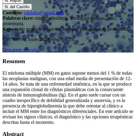
N. Rayón
N. del Castillo
Contacto:
cdelafra@gmail.com
Palabras clave:
mieloma múltiple, inmunoglobulinas, gato,
proteinuria.
Keywords:
multiple myeloma, immune globulins, cat, proteinuria.
Clin Vet Peq Anim
2020
, 40 (1): 7-14
Descargar artículo
Resumen
El mieloma múltiple (MM) en gatos supone menos del 1 % de todas
las neoplasias malignas, con una edad media de presentación de 12-
14 años. Se trata de una enfermedad sistémica, en la que se produce
una expansión clonal de células plasmáticas con la consecuente
síntesis de inmunoglobulinas (Ig). En el gato suele cursar con un
cuadro inespecífico de debilidad generalizada y anorexia, y es la
presencia de hiperglobulinemia la que debe orientar al clínico a
incluir el MM entre los diagnósticos diferenciales. En este artículo se
revisan los signos clínicos, el diagnóstico y las opciones terapéuticas
descritas hasta el momento.
Abstract