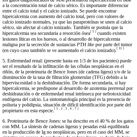
a la concentración total de calcio sérico. Es importante diferenciar
entre el calcio total y el calcio ionizado. Se puede encontrar
hipercalcemia con aumento del calcio total, pero con valores de
calcio ionizado normales, ya que las paraproteínas se unen al calcio
sérico, sin afectar al calcio ionizado. También se postula que la
[
5
]
hipercalcemia sea secundaria a resorción ósea
cuando existen
lesiones líticas en los huesos, o al desarrollo de hipercalcemia
maligna por la secreción de sustancias
PTH like
por parte del tumor
[
11
]
(en cuyo caso también se ve aumentado el calcio ionizado).
5. Enfermedad renal: (presente hasta en 1/3 de los pacientes) puede
ser el resultado de la infiltración de las células neoplásicas en el
riñón, de la proteinuria de Bence Jones (de cadena ligera) y/o de la
disminución de la tasa de filtración glomerular (TFG) debido a la
hiperviscosidad o la deshidratación. De forma secundaria, si hay
hipercalcemia, se predispone al desarrollo de azotemia prerrenal por
deshidratación o de enfermedad renal intrínseca por nefrotoxicidad
endógena del calcio. La sintomatología principal es la presencia de
poliuria y polidipsia, situación de difícil identificación por parte del
[
1
,
2
,
3
,
6
,
7
]
propietario en esta especie.
6. Proteinuria de Bence Jones: se ha descrito en el 40 % de los gatos
con MM. La síntesis de cadenas ligeras y pesadas está equilibrada
en la producción de Ig no neoplásicas, pero en el caso del MM, se