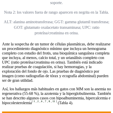
soporte.
Nota 2: los valores fuera de rango aparecen en negrita en la Tabla.
ALT: alanina aminotransferasa; GGT: gamma glutamil transferasa;
GOT: glutamato oxalacetato transaminasa; UPC: ratio
proteína/creatinina en orina.
Ante la sospecha de un tumor de células plasmáticas, debe realizarse
un procedimiento diagnóstico mínimo que incluya un hemograma
completo con estudio del frotis, una bioquímica sanguínea completa
que incluya, al menos, calcio total, y un urianálisis completo con
UPC (ratio proteína/creatinina en orina). También está indicado
realizar pruebas de coagulación, si hay hemorragias, y la
exploración del fondo de ojo. Las pruebas de diagnóstico por
imagen (como radiografías de tórax y ecografía abdominal) pueden
ser de gran utilidad.
Así, los hallazgos más habituales en gatos con MM son la anemia no
regenerativa (55-68 %), la azotemia y la hiperglobulinemia. También
se han descrito algunos casos con hipoalbuminemia, hipercalcemia e
[
1
,
2
,
6
,
7
,
8
,
11
]
hipocolesterolemia
(Tabla 4).