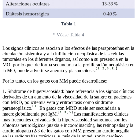
Tabla 1
* Véase Tabla 4
Los signos clínicos se asocian a los efectos de las paraproteínas en la
circulación sistémica y a la infiltración neoplásica de las células
tumorales en los diferentes órganos, así como a su presencia en la
MO, por lo que, de forma secundaria a la proliferación neoplásica en
[
1
,
2
,
3
,
11
]
la MO, puede advertirse anemia y plasmocitosis.
Por lo tanto, en los gatos con MM puede desarrollarse:
1. Síndrome de hiperviscosidad: hace referencia a los signos clínicos
derivados de un aumento de la viscosidad de la sangre en pacientes
con MRD, policitemia vera y eritrocitosis como síndrome
[
1
]
paraneoplásico.
En gatos con MRD suele ser secundaria a
[
1
,
3
,
5
]
macroglobulinemia por IgM.
Las manifestaciones clínicas
más frecuentes derivadas de la hiperviscosidad sanguínea son los
síntomas neurológicos (ataxia e incoordinación), las retinopatías y la
cardiomiopatía (2/3 de los gatos con MM presentan cardiomegalia
en las radiografías torácicas, y, más de la mitad, soplo cardíaco