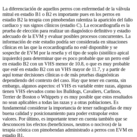
La diferenciación de aquellos perros con enfermedad de la válvula
mitral en estadio B1 o B2 es importante pues en los perros en
estadio B2 la terapia con pimobendan ralentiza la aparición del fallo
cardiaco y sus signos clínicos (estadio C). La ecocardiografía es la
prueba de elección para realizar un diagnóstico definitivo y estadio
adecuado de la EVM y evaluar posibles procesos concurrentes. La
información de este estudio podría ser considerada en situaciones
clínicas en las que la ecocardiografía no esté disponible y se
sospeche de EVM por la reseña y el tipo de soplo (sistólico apical
izquierdo) para determinar que es poco probable que un perro esté
en estadio B2 con un VHS menor de 10.8, o que es muy probable
que esté en estadio B2 con un VHS mayor de 11.7, y a partir de
aquí tomar decisiones clínicas o de más pruebas diagnósticas
dependiendo del contexto del caso. Hay que tener en cuenta, sin
embargo, algunos aspectos: el VHS es variable entre razas, algunas
tienen VHS elevados como los Bulldogs, Cavaliers, Carlinos,
Terrier de Boston o Whippets y es muy posible que estos resultados
no sean aplicables a todas las razas y a otras poblaciones. Es
fundamental considerar la importancia de tener radiografías de muy
buena calidad y posicionamiento para poder extrapolar estos
valores. Por último, es importante tener en cuenta también que se
desconocen los efectos (beneficiosos, neutros o nocivos) de la
terapia crónica con pimobendan administrado a perros con EVM en
estadio B1.