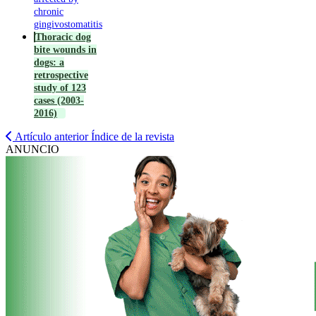
chronic
gingivostomatitis
Thoracic dog
bite wounds in
dogs: a
retrospective
study of 123
cases (2003-
2016)
Artículo anterior
Índice de la revista
ANUNCIO