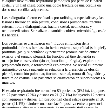
cualquier movimiento respiratorio paradójico por parte de la pared
costal; y un flail chest, como una doble fractura de una costilla en
dos o mas costillas adyacentes.
Las radiografías fueron evaluadas por radiólogos especialistas y las
lesiones fueron: efusión pleural, contusiones pulmonares, fractura
esternal, rotura diafragmática, fractura costal, neumotórax y
neumomediastino. Se realizaron también cultivos microbiológicos de
las heridas.
Los pacientes se clasificaron en 4 grupos en función de la
profundidad de sus heridas: sin herida externa, superficial (solo piel),
profunda (piel y subcutáneo) y penetrante (comunicación entre el
exterior y el espacio pleural). En función del tipo de herida su
manejo fue conservador (sin exploración quirúrgica), exploratorio
(exploración local) o toracotomía exploratoria. Se revisó el informe
quirúrgico de cada paciente en relación a la presencia de efusión
pleural, contusión pulmonar, fractura esternal, rotura diafragmática y
fractura de costilla. Los pacientes se clasificaron en supervivientes o
muertos.
El estado respiratorio fue normal en 85 pacientes (69,1%), taquipnea
en 27 pacientes (22%) y disnea en 21 (17,1%) incluyendo 12 perros
con taquipnea y disnea. Un pseudo-flail chest estaba presente en 26
perros (21,1%), dándose una correlación positiva entre la presencia
de taquipnea, disnea y la presencia de un pseudo-
flail chest
y la