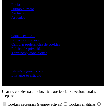
Inicio
Último número
Archivo
Artículos
Información
Comité editorial
Política de cookies
Cambiar preferencias de cookies
Política de privacidad
Términos y condiciones
Contacto
info@imaginice.com
Envíanos tu artículo
© 2026 Ice Salud Vet SL. Todos los derechos reservados.
Usamos cookies para mejorar tu experiencia. Selecciona cuáles
aceptas:
Cookies necesarias (siempre activas)
Cookies analíticas