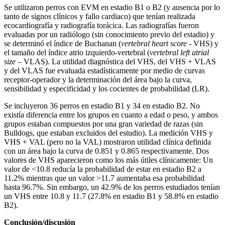
Se utilizaron perros con EVM en estadio B1 o B2 (y ausencia por lo
tanto de signos clínicos y fallo cardiaco) que tenían realizada
ecocardiografía y radiografía torácica. Las radiografías fueron
evaluadas por un radiólogo (sin conocimiento previo del estadio) y
se determinó el índice de Buchanan (
vertebral heart score
- VHS) y
el tamaño del índice atrio izquierdo-vertebral (
vertebral left atrial
size
– VLAS). La utilidad diagnóstica del VHS, del VHS + VLAS
y del VLAS fue evaluada estadísticamente por medio de curvas
receptor-operador y la determinación del área bajo la curva,
sensibilidad y especificidad y los cocientes de probabilidad (LR).
Se incluyeron 36 perros en estadio B1 y 34 en estadio B2. No
existía diferencia entre los grupos en cuanto a edad o peso, y ambos
grupos estaban compuestos por una gran variedad de razas (sin
Bulldogs, que estaban excluidos del estudio). La medición VHS y
VHS + VAL (pero no la VAL) mostraron utilidad clínica definida
con un área bajo la curva de 0.851 y 0.865 respectivamente. Dos
valores de VHS aparecieron como los más útiles clínicamente: Un
valor de <10.8 reducía la probabilidad de estar en estadio B2 a
11.2% mientras que un valor >11.7 aumentaba esa probabilidad
hasta 96.7%. Sin embargo, un 42.9% de los perros estudiados tenían
un VHS entre 10.8 y 11.7 (27.8% en estadio B1 y 58.8% en estadio
B2).
Conclusión/discusión