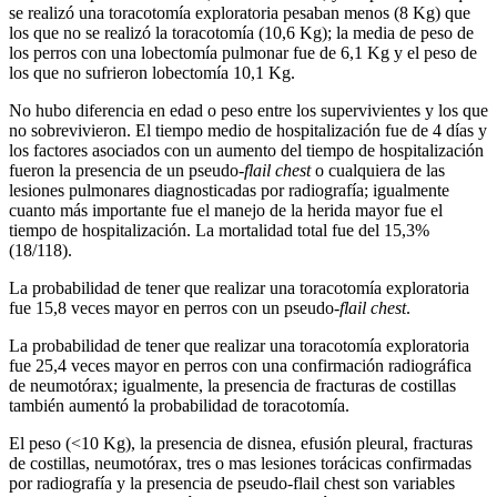
se realizó una toracotomía exploratoria pesaban menos (8 Kg) que
los que no se realizó la toracotomía (10,6 Kg); la media de peso de
los perros con una lobectomía pulmonar fue de 6,1 Kg y el peso de
los que no sufrieron lobectomía 10,1 Kg.
No hubo diferencia en edad o peso entre los supervivientes y los que
no sobrevivieron. El tiempo medio de hospitalización fue de 4 días y
los factores asociados con un aumento del tiempo de hospitalización
fueron la presencia de un pseudo-
flail chest
o cualquiera de las
lesiones pulmonares diagnosticadas por radiografía; igualmente
cuanto más importante fue el manejo de la herida mayor fue el
tiempo de hospitalización. La mortalidad total fue del 15,3%
(18/118).
La probabilidad de tener que realizar una toracotomía exploratoria
fue 15,8 veces mayor en perros con un pseudo-
flail chest
.
La probabilidad de tener que realizar una toracotomía exploratoria
fue 25,4 veces mayor en perros con una confirmación radiográfica
de neumotórax; igualmente, la presencia de fracturas de costillas
también aumentó la probabilidad de toracotomía.
El peso (<10 Kg), la presencia de disnea, efusión pleural, fracturas
de costillas, neumotórax, tres o mas lesiones torácicas confirmadas
por radiografía y la presencia de pseudo-flail chest son variables