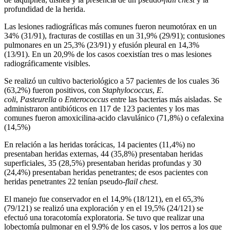
profundidad de la herida.
Las lesiones radiográficas más comunes fueron neumotórax en un
34% (31/91), fracturas de costillas en un 31,9% (29/91); contusiones
pulmonares en un 25,3% (23/91) y efusión pleural en 14,3%
(13/91). En un 20,9% de los casos coexistían tres o mas lesiones
radiográficamente visibles.
Se realizó un cultivo bacteriológico a 57 pacientes de los cuales 36
(63,2%) fueron positivos, con
Staphylococcus
,
E.
coli
,
Pasteurella
o
Enterococcus
entre las bacterias más aisladas. Se
administraron antibióticos en 117 de 123 pacientes y los mas
comunes fueron amoxicilina-acido clavulánico (71,8%) o cefalexina
(14,5%)
En relación a las heridas torácicas, 14 pacientes (11,4%) no
presentaban heridas externas, 44 (35,8%) presentaban heridas
superficiales, 35 (28,5%) presentaban heridas profundas y 30
(24,4%) presentaban heridas penetrantes; de esos pacientes con
heridas penetrantes 22 tenían pseudo-
flail chest
.
El manejo fue conservador en el 14,9% (18/121), en el 65,3%
(79/121) se realizó una exploración y en el 19,5% (24/121) se
efectuó una toracotomía exploratoria. Se tuvo que realizar una
lobectomía pulmonar en el 9,9% de los casos, y los perros a los que