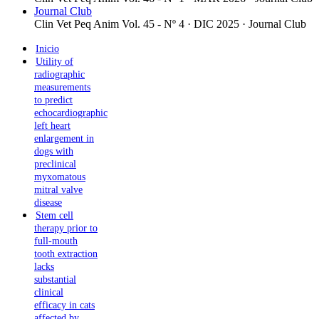
Journal Club
Clin Vet Peq Anim Vol. 45 - Nº 4 · DIC 2025 ·
Journal Club
Inicio
Utility of
radiographic
measurements
to predict
echocardiographic
left heart
enlargement in
dogs with
preclinical
myxomatous
mitral valve
disease
Stem cell
therapy prior to
full-mouth
tooth extraction
lacks
substantial
clinical
efficacy in cats
affected by