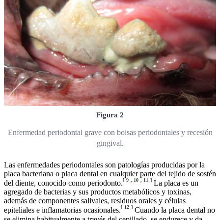
Figura 2
Enfermedad periodontal grave con bolsas periodontales y recesión
gingival.
Las enfermedades periodontales son patologías producidas por la
placa bacteriana o placa dental en cualquier parte del tejido de sostén
[
9
,
10
,
11
]
del diente, conocido como periodonto.
La placa es un
agregado de bacterias y sus productos metabólicos y toxinas,
además de componentes salivales, residuos orales y células
[
12
]
epiteliales e inflamatorias ocasionales.
Cuando la placa dental no
se elimina habitualmente a través del cepillado, se endurece y da