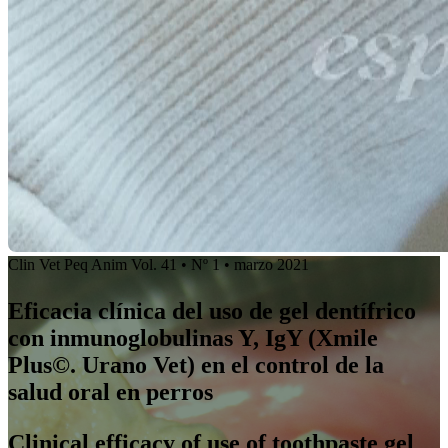
Clin Vet Peq Anim Vol. 41 • Nº 1 • marzo 2021
Eficacia clínica del uso de gel dentífrico
con inmunoglobulinas Y, IgY (Xmile
Plus©. Urano Vet) en el control de la
salud oral en perros
Clinical efficacy of use of toothpaste gel