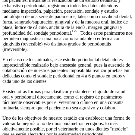
los pacientes, mediante la realización de un estudio detallado y
exhaustivo periodontal, registrando todos los datos obtenidos
mediante inspección, palpación, percusión, sondaje y estudio
radiológico de una serie de parámetros, tales como movilidad dental,
furca, sangrado/supuración gingival y de la mucosa oral, índice de
placa, índice de cálculo, anchura de la encía, margen gingival y
[
26
]
profundidad del sondaje periodontal.
Todos estos parámetros nos
permiten diagnosticar una boca como saludable o enferma con
gingivitis (reversible) y/o distintos grados de periodontitis
(irreversible).
En el caso de los animales, este estudio periodontal detallado es
imprescindible realizarlo bajo anestesia general, pues la ausencia de
colaboración de nuestros pacientes imposibilita realizar pruebas tan
delicadas como el sondaje periodontal en 4 a 6 puntos en todos y
cada uno de los dientes.
Existen otras formas para clasificar y establecer el grado de salud
oral y periodontal directamente, como el registro de parámetros
fácilmente observables por el veterinario clínico en una consulta
rutinaria, siempre que el paciente no sea agresivo y colabore.
Uno de los objetivos de nuestro estudio era establecer una forma de
valorar la mejoría o no de unos parámetros recogidos, lo más
objetivamente posible, por el veterinario en unos dientes “modelo”,
que se verán afectados por la enfermedad periodontal.