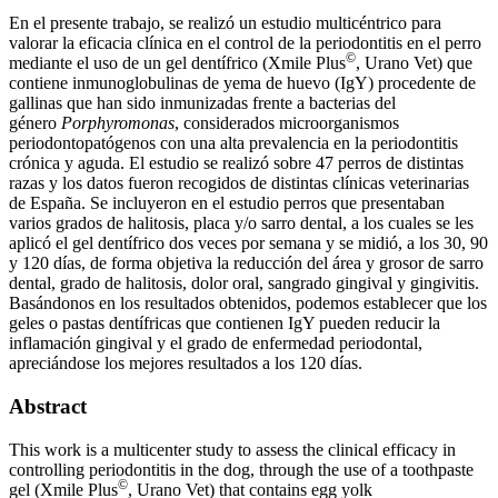
En el presente trabajo, se realizó un estudio multicéntrico para
valorar la eficacia clínica en el control de la periodontitis en el perro
©
mediante el uso de un gel dentífrico (Xmile Plus
, Urano Vet) que
contiene inmunoglobulinas de yema de huevo (IgY) procedente de
gallinas que han sido inmunizadas frente a bacterias del
género
Porphyromonas
, considerados microorganismos
periodontopatógenos con una alta prevalencia en la periodontitis
crónica y aguda. El estudio se realizó sobre 47 perros de distintas
razas y los datos fueron recogidos de distintas clínicas veterinarias
de España. Se incluyeron en el estudio perros que presentaban
varios grados de halitosis, placa y/o sarro dental, a los cuales se les
aplicó el gel dentífrico dos veces por semana y se midió, a los 30, 90
y 120 días, de forma objetiva la reducción del área y grosor de sarro
dental, grado de halitosis, dolor oral, sangrado gingival y gingivitis.
Basándonos en los resultados obtenidos, podemos establecer que los
geles o pastas dentífricas que contienen IgY pueden reducir la
inflamación gingival y el grado de enfermedad periodontal,
apreciándose los mejores resultados a los 120 días.
Abstract
This work is a multicenter study to assess the clinical efficacy in
controlling periodontitis in the dog, through the use of a toothpaste
©
gel (Xmile Plus
, Urano Vet) that contains egg yolk