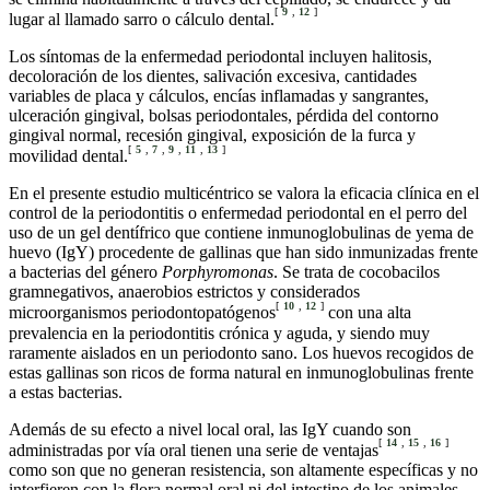
[
9
,
12
]
lugar al llamado sarro o cálculo dental.
Los síntomas de la enfermedad periodontal incluyen halitosis,
decoloración de los dientes, salivación excesiva, cantidades
variables de placa y cálculos, encías inflamadas y sangrantes,
ulceración gingival, bolsas periodontales, pérdida del contorno
gingival normal, recesión gingival, exposición de la furca y
[
5
,
7
,
9
,
11
,
13
]
movilidad dental.
En el presente estudio multicéntrico se valora la eficacia clínica en el
control de la periodontitis o enfermedad periodontal en el perro del
uso de un gel dentífrico que contiene inmunoglobulinas de yema de
huevo (IgY) procedente de gallinas que han sido inmunizadas frente
a bacterias del género
Porphyromonas
. Se trata de cocobacilos
gramnegativos, anaerobios estrictos y considerados
[
10
,
12
]
microorganismos periodontopatógenos
con una alta
prevalencia en la periodontitis crónica y aguda, y siendo muy
raramente aislados en un periodonto sano. Los huevos recogidos de
estas gallinas son ricos de forma natural en inmunoglobulinas frente
a estas bacterias.
Además de su efecto a nivel local oral, las IgY cuando son
[
14
,
15
,
16
]
administradas por vía oral tienen una serie de ventajas
como son que no generan resistencia, son altamente específicas y no
interfieren con la flora normal oral ni del intestino de los animales.