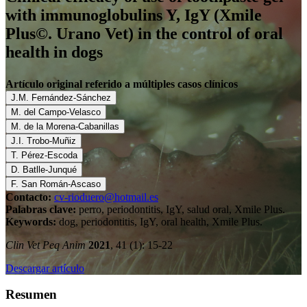
with immunoglobulins Y, IgY (Xmile
Plus©. Urano Vet) in the control of oral
health in dogs
Artículo original referido a múltiples casos clínicos
J.M. Fernández-Sánchez
M. del Campo-Velasco
M. de la Morena-Cabanillas
J.I. Trobo-Muñiz
T. Pérez-Escoda
D. Batlle-Junqué
F. San Román-Ascaso
Contacto:
cv-rioduero@hotmail.es
Palabras clave:
perro, periodontitis, IgY, salud oral, Xmile Plus.
Keywords:
dog, periodontitis, IgY, oral health, Xmile Plus.
Clin Vet Peq Anim
2021
, 41 (1): 15-22
Descargar artículo
Resumen