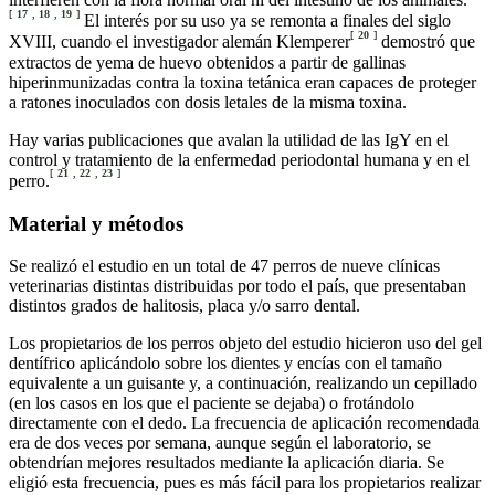
[
17
,
18
,
19
]
El interés por su uso ya se remonta a finales del siglo
[
20
]
XVIII, cuando el investigador alemán Klemperer
demostró que
extractos de yema de huevo obtenidos a partir de gallinas
hiperinmunizadas contra la toxina tetánica eran capaces de proteger
a ratones inoculados con dosis letales de la misma toxina.
Hay varias publicaciones que avalan la utilidad de las IgY en el
control y tratamiento de la enfermedad periodontal humana y en el
[
21
,
22
,
23
]
perro.
Material y métodos
Se realizó el estudio en un total de 47 perros de nueve clínicas
veterinarias distintas distribuidas por todo el país, que presentaban
distintos grados de halitosis, placa y/o sarro dental.
Los propietarios de los perros objeto del estudio hicieron uso del gel
dentífrico aplicándolo sobre los dientes y encías con el tamaño
equivalente a un guisante y, a continuación, realizando un cepillado
(en los casos en los que el paciente se dejaba) o frotándolo
directamente con el dedo. La frecuencia de aplicación recomendada
era de dos veces por semana, aunque según el laboratorio, se
obtendrían mejores resultados mediante la aplicación diaria. Se
eligió esta frecuencia, pues es más fácil para los propietarios realizar