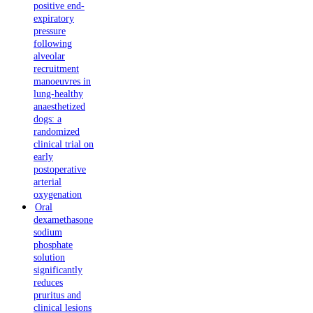
positive end-
expiratory
pressure
following
alveolar
recruitment
manoeuvres in
lung-healthy
anaesthetized
dogs: a
randomized
clinical trial on
early
postoperative
arterial
oxygenation
Oral
dexamethasone
sodium
phosphate
solution
significantly
reduces
pruritus and
clinical lesions