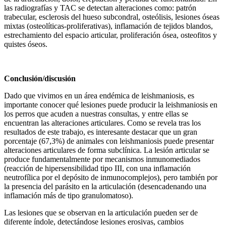
las radiografías y TAC se detectan alteraciones como: patrón
trabecular, esclerosis del hueso subcondral, osteólisis, lesiones óseas
mixtas (osteolíticas-proliferativas), inflamación de tejidos blandos,
estrechamiento del espacio articular, proliferación ósea, osteofitos y
quistes óseos.
Conclusión/discusión
Dado que vivimos en un área endémica de leishmaniosis, es
importante conocer qué lesiones puede producir la leishmaniosis en
los perros que acuden a nuestras consultas, y entre ellas se
encuentran las alteraciones articulares. Como se revela tras los
resultados de este trabajo, es interesante destacar que un gran
porcentaje (67,3%) de animales con leishmaniosis puede presentar
alteraciones articulares de forma subclínica. La lesión articular se
produce fundamentalmente por mecanismos inmunomediados
(reacción de hipersensibilidad tipo III, con una inflamación
neutrofílica por el depósito de inmunocomplejos), pero también por
la presencia del parásito en la articulación (desencadenando una
inflamación más de tipo granulomatoso).
Las lesiones que se observan en la articulación pueden ser de
diferente índole, detectándose lesiones erosivas, cambios