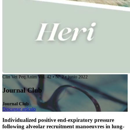
Clin Vet Peq Anim Vol. 42 • Nº 2 • junio 2022
Journal Club
Journal Club
Descargar artículo
Individualized positive end-expiratory pressure
following alveolar recruitment manoeuvres in lung-