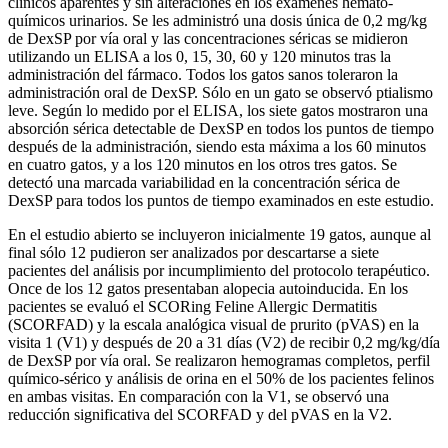
clínicos aparentes y sin alteraciones en los exámenes hemato-
químicos urinarios. Se les administró una dosis única de 0,2 mg/kg
de DexSP por vía oral y las concentraciones séricas se midieron
utilizando un ELISA a los 0, 15, 30, 60 y 120 minutos tras la
administración del fármaco. Todos los gatos sanos toleraron la
administración oral de DexSP. Sólo en un gato se observó ptialismo
leve. Según lo medido por el ELISA, los siete gatos mostraron una
absorción sérica detectable de DexSP en todos los puntos de tiempo
después de la administración, siendo esta máxima a los 60 minutos
en cuatro gatos, y a los 120 minutos en los otros tres gatos. Se
detectó una marcada variabilidad en la concentración sérica de
DexSP para todos los puntos de tiempo examinados en este estudio.
En el estudio abierto se incluyeron inicialmente 19 gatos, aunque al
final sólo 12 pudieron ser analizados por descartarse a siete
pacientes del análisis por incumplimiento del protocolo terapéutico.
Once de los 12 gatos presentaban alopecia autoinducida. En los
pacientes se evaluó el SCORing Feline Allergic Dermatitis
(SCORFAD) y la escala analógica visual de prurito (pVAS) en la
visita 1 (V1) y después de 20 a 31 días (V2) de recibir 0,2 mg/kg/día
de DexSP por vía oral. Se realizaron hemogramas completos, perfil
químico-sérico y análisis de orina en el 50% de los pacientes felinos
en ambas visitas. En comparación con la V1, se observó una
reducción significativa del SCORFAD y del pVAS en la V2.