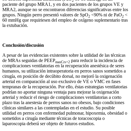
2
paciente del grupo MRA1, y en dos pacientes de los grupos VE y
MRA2, aunque no se encontraron diferencias significativas entre los
grupos. Ningún perro presentó valores de SpO
<90% ni de PaO
<
2
2
60 mmHg que requiriesen del empleo de oxígeno suplementario tras
la extubación.
Conclusión/discusión
A pesar de las evidencias existentes sobre la utilidad de las técnicas
de MRAs seguidas de PEEP
para reducir la incidencia de
maxCrs+2
complicaciones ventilatorias en la recuperación anestésica de seres
humanos, su utilización intraoperatoria en perros sanos sometidos a
cirugía, en posición de decúbito dorsal, no mejoró la oxigenación
arterial en comparación al uso exclusivo de VE o VMC en fases
tempranas de la recuperación. Por ello, éstas estrategias ventilatorias
podrían no aportar ninguna ventaja para mejorar la oxigenación
arterial y reducir el riesgo de complicaciones ventilatorias a corto
plazo tras la anestesia de perros sanos no obesos, bajo condiciones
clínicas similares a las contempladas en el estudio. Su posible
utilidad en perros con enfermedad pulmonar, hipoxemia, obesidad o
sometidos a cirugía mediante técnicas de toracoscopia o
laparoscopia deberá ser objeto de futuros estudios.