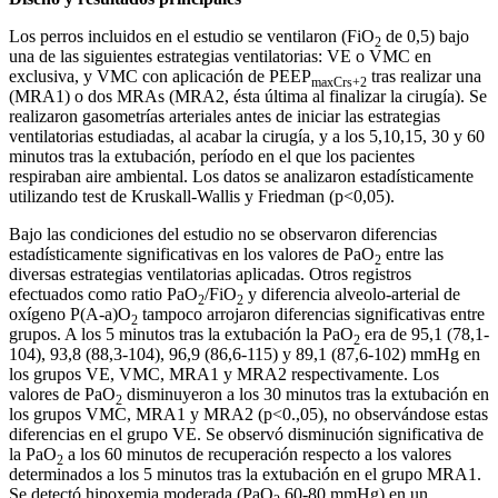
Los perros incluidos en el estudio se ventilaron (FiO
de 0,5) bajo
2
una de las siguientes estrategias ventilatorias: VE o VMC en
exclusiva, y VMC con aplicación de PEEP
tras realizar una
maxCrs+2
(MRA1) o dos MRAs (MRA2, ésta última al finalizar la cirugía). Se
realizaron gasometrías arteriales antes de iniciar las estrategias
ventilatorias estudiadas, al acabar la cirugía, y a los 5,10,15, 30 y 60
minutos tras la extubación, período en el que los pacientes
respiraban aire ambiental. Los datos se analizaron estadísticamente
utilizando test de Kruskall-Wallis y Friedman (p<0,05).
Bajo las condiciones del estudio no se observaron diferencias
estadísticamente significativas en los valores de PaO
entre las
2
diversas estrategias ventilatorias aplicadas. Otros registros
efectuados como ratio PaO
/FiO
y diferencia alveolo-arterial de
2
2
oxígeno P(A-a)O
tampoco arrojaron diferencias significativas entre
2
grupos. A los 5 minutos tras la extubación la PaO
era de 95,1 (78,1-
2
104), 93,8 (88,3-104), 96,9 (86,6-115) y 89,1 (87,6-102) mmHg en
los grupos VE, VMC, MRA1 y MRA2 respectivamente. Los
valores de PaO
disminuyeron a los 30 minutos tras la extubación en
2
los grupos VMC, MRA1 y MRA2 (p<0.,05), no observándose estas
diferencias en el grupo VE. Se observó disminución significativa de
la PaO
a los 60 minutos de recuperación respecto a los valores
2
determinados a los 5 minutos tras la extubación en el grupo MRA1.
Se detectó hipoxemia moderada (PaO
60-80 mmHg) en un