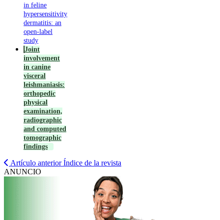
in feline
hypersensitivity
dermatitis: an
open-label
study
Joint
involvement
in canine
visceral
leishmaniasis:
orthopedic
physical
examination,
radiographic
and computed
tomographic
findings
Artículo anterior
Índice de la revista
ANUNCIO