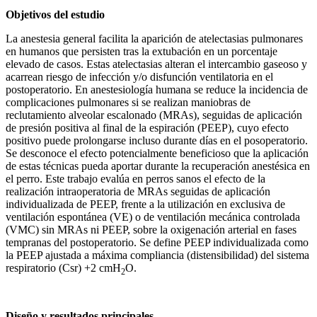
Objetivos del estudio
La anestesia general facilita la aparición de atelectasias pulmonares
en humanos que persisten tras la extubación en un porcentaje
elevado de casos. Estas atelectasias alteran el intercambio gaseoso y
acarrean riesgo de infección y/o disfunción ventilatoria en el
postoperatorio. En anestesiología humana se reduce la incidencia de
complicaciones pulmonares si se realizan maniobras de
reclutamiento alveolar escalonado (MRAs), seguidas de aplicación
de presión positiva al final de la espiración (PEEP), cuyo efecto
positivo puede prolongarse incluso durante días en el posoperatorio.
Se desconoce el efecto potencialmente beneficioso que la aplicación
de estas técnicas pueda aportar durante la recuperación anestésica en
el perro. Este trabajo evalúa en perros sanos el efecto de la
realización intraoperatoria de MRAs seguidas de aplicación
individualizada de PEEP, frente a la utilización en exclusiva de
ventilación espontánea (VE) o de ventilación mecánica controlada
(VMC) sin MRAs ni PEEP, sobre la oxigenación arterial en fases
tempranas del postoperatorio. Se define PEEP individualizada como
la PEEP ajustada a máxima compliancia (distensibilidad) del sistema
respiratorio (Csr) +2 cmH
O.
2
Diseño y resultados principales