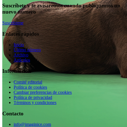
Suscríbete y te avisaremos cuando publiquemos un
nuevo número
Suscribirme
Enlaces rápidos
Inicio
Último número
Archivo
Artículos
Información
Comité editorial
Política de cookies
Cambiar preferencias de cookies
Política de privacidad
Términos y condiciones
Contacto
info@imaginice.com