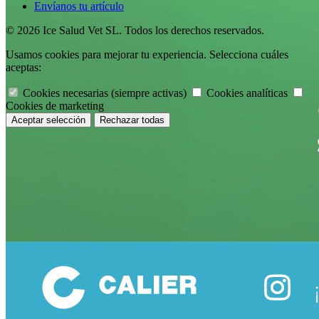
Envíanos tu artículo
© 2026 Ice Salud Vet SL. Todos los derechos reservados.
Usamos cookies para mejorar tu experiencia. Selecciona cuáles
aceptas:
Cookies necesarias (siempre activas)
Cookies analíticas
Cookies de marketing
Rechazar todas