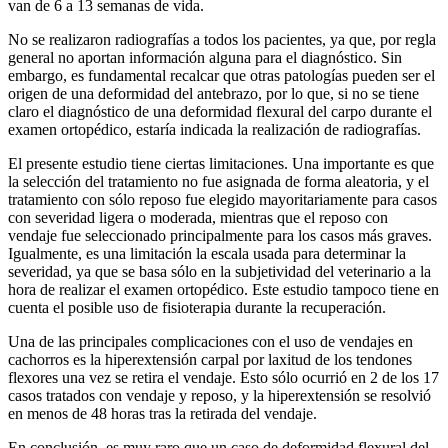
van de 6 a 13 semanas de vida.
No se realizaron radiografías a todos los pacientes, ya que, por regla
general no aportan información alguna para el diagnóstico. Sin
embargo, es fundamental recalcar que otras patologías pueden ser el
origen de una deformidad del antebrazo, por lo que, si no se tiene
claro el diagnóstico de una deformidad flexural del carpo durante el
examen ortopédico, estaría indicada la realización de radiografías.
El presente estudio tiene ciertas limitaciones. Una importante es que
la selección del tratamiento no fue asignada de forma aleatoria, y el
tratamiento con sólo reposo fue elegido mayoritariamente para casos
con severidad ligera o moderada, mientras que el reposo con
vendaje fue seleccionado principalmente para los casos más graves.
Igualmente, es una limitación la escala usada para determinar la
severidad, ya que se basa sólo en la subjetividad del veterinario a la
hora de realizar el examen ortopédico. Este estudio tampoco tiene en
cuenta el posible uso de fisioterapia durante la recuperación.
Una de las principales complicaciones con el uso de vendajes en
cachorros es la hiperextensión carpal por laxitud de los tendones
flexores una vez se retira el vendaje. Esto sólo ocurrió en 2 de los 17
casos tratados con vendaje y reposo, y la hiperextensión se resolvió
en menos de 48 horas tras la retirada del vendaje.
En conclusión, es muy raro que un caso de deformidad flexural del