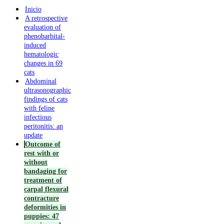
Inicio
A retrospective
evaluation of
phenobarbital-
induced
hematologic
changes in 69
cats
Abdominal
ultrasonographic
findings of cats
with feline
infectious
peritonitis: an
update
Outcome of
rest with or
without
bandaging for
treatment of
carpal flexural
contracture
deformities in
puppies: 47