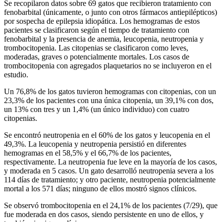
Se recopilaron datos sobre 69 gatos que recibieron tratamiento con
fenobarbital (únicamente, o junto con otros fármacos antiepilépticos)
por sospecha de epilepsia idiopática. Los hemogramas de estos
pacientes se clasificaron según el tiempo de tratamiento con
fenobarbital y la presencia de anemia, leucopenia, neutropenia y
trombocitopenia. Las citopenias se clasificaron como leves,
moderadas, graves o potencialmente mortales. Los casos de
trombocitopenia con agregados plaquetarios no se incluyeron en el
estudio.
Un 76,8% de los gatos tuvieron hemogramas con citopenias, con un
23,3% de los pacientes con una única citopenia, un 39,1% con dos,
un 13% con tres y un 1,4% (un único individuo) con cuatro
citopenias.
Se encontró neutropenia en el 60% de los gatos y leucopenia en el
49,3%. La leucopenia y neutropenia persistió en diferentes
hemogramas en el 58,5% y el 66,7% de los pacientes,
respectivamente. La neutropenia fue leve en la mayoría de los casos,
y moderada en 5 casos. Un gato desarrolló neutropenia severa a los
114 días de tratamiento; y otro paciente, neutropenia potencialmente
mortal a los 571 días; ninguno de ellos mostró signos clínicos.
Se observó trombocitopenia en el 24,1% de los pacientes (7/29), que
fue moderada en dos casos, siendo persistente en uno de ellos, y