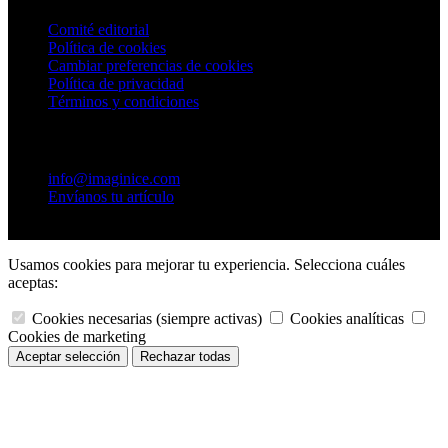
Comité editorial
Política de cookies
Cambiar preferencias de cookies
Política de privacidad
Términos y condiciones
Contacto
info@imaginice.com
Envíanos tu artículo
© 2026 Ice Salud Vet SL. Todos los derechos reservados.
Usamos cookies para mejorar tu experiencia. Selecciona cuáles
aceptas:
Cookies necesarias (siempre activas)
Cookies analíticas
Cookies de marketing
Rechazar todas