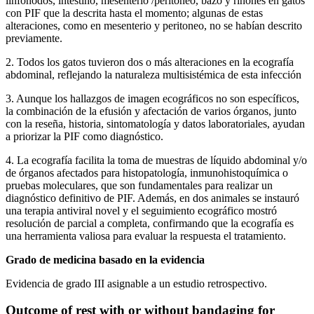
linfonodos, intestino, mesenterio /peritoneo, bazo y riñones en gatos
con PIF que la descrita hasta el momento; algunas de estas
alteraciones, como en mesenterio y peritoneo, no se habían descrito
previamente.
2. Todos los gatos tuvieron dos o más alteraciones en la ecografía
abdominal, reflejando la naturaleza multisistémica de esta infección
3. Aunque los hallazgos de imagen ecográficos no son específicos,
la combinación de la efusión y afectación de varios órganos, junto
con la reseña, historia, sintomatología y datos laboratoriales, ayudan
a priorizar la PIF como diagnóstico.
4. La ecografía facilita la toma de muestras de líquido abdominal y/o
de órganos afectados para histopatología, inmunohistoquímica o
pruebas moleculares, que son fundamentales para realizar un
diagnóstico definitivo de PIF. Además, en dos animales se instauró
una terapia antiviral novel y el seguimiento ecográfico mostró
resolución de parcial a completa, confirmando que la ecografía es
una herramienta valiosa para evaluar la respuesta el tratamiento.
Grado de medicina basado en la evidencia
Evidencia de grado III asignable a un estudio retrospectivo.
Outcome of rest with or without bandaging for