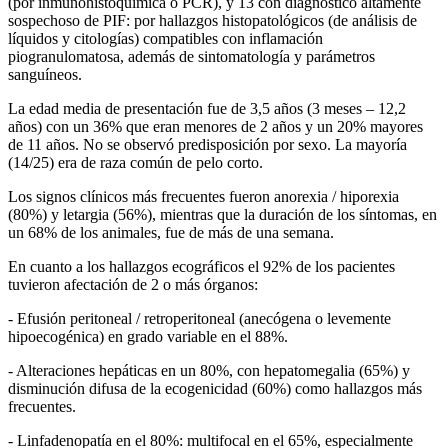
(por inmunohistoquímica o PCR), y 13 con diagnóstico altamente
sospechoso de PIF: por hallazgos histopatológicos (de análisis de
líquidos y citologías) compatibles con inflamación
piogranulomatosa, además de sintomatología y parámetros
sanguíneos.
La edad media de presentación fue de 3,5 años (3 meses – 12,2
años) con un 36% que eran menores de 2 años y un 20% mayores
de 11 años. No se observó predisposición por sexo. La mayoría
(14/25) era de raza común de pelo corto.
Los signos clínicos más frecuentes fueron anorexia / hiporexia
(80%) y letargia (56%), mientras que la duración de los síntomas, en
un 68% de los animales, fue de más de una semana.
En cuanto a los hallazgos ecográficos el 92% de los pacientes
tuvieron afectación de 2 o más órganos:
- Efusión peritoneal / retroperitoneal (anecógena o levemente
hipoecogénica) en grado variable en el 88%.
- Alteraciones hepáticas en un 80%, con hepatomegalia (65%) y
disminución difusa de la ecogenicidad (60%) como hallazgos más
frecuentes.
- Linfadenopatía en el 80%: multifocal en el 65%, especialmente