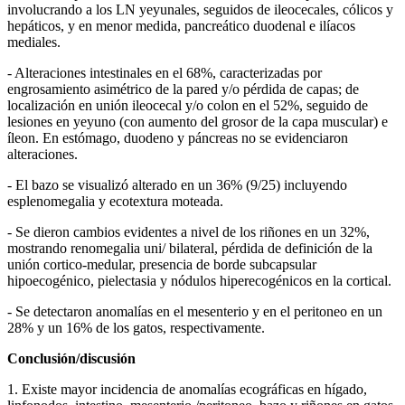
involucrando a los LN yeyunales, seguidos de ileocecales, cólicos y
hepáticos, y en menor medida, pancreático duodenal e ilíacos
mediales.
- Alteraciones intestinales en el 68%, caracterizadas por
engrosamiento asimétrico de la pared y/o pérdida de capas; de
localización en unión ileocecal y/o colon en el 52%, seguido de
lesiones en yeyuno (con aumento del grosor de la capa muscular) e
íleon. En estómago, duodeno y páncreas no se evidenciaron
alteraciones.
- El bazo se visualizó alterado en un 36% (9/25) incluyendo
esplenomegalia y ecotextura moteada.
- Se dieron cambios evidentes a nivel de los riñones en un 32%,
mostrando renomegalia uni/ bilateral, pérdida de definición de la
unión cortico-medular, presencia de borde subcapsular
hipoecogénico, pielectasia y nódulos hiperecogénicos en la cortical.
- Se detectaron anomalías en el mesenterio y en el peritoneo en un
28% y un 16% de los gatos, respectivamente.
Conclusión/discusión
1. Existe mayor incidencia de anomalías ecográficas en hígado,