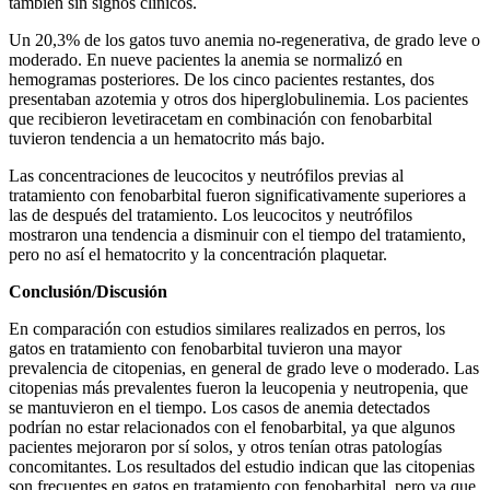
también sin signos clínicos.
Un 20,3% de los gatos tuvo anemia no-regenerativa, de grado leve o
moderado. En nueve pacientes la anemia se normalizó en
hemogramas posteriores. De los cinco pacientes restantes, dos
presentaban azotemia y otros dos hiperglobulinemia. Los pacientes
que recibieron levetiracetam en combinación con fenobarbital
tuvieron tendencia a un hematocrito más bajo.
Las concentraciones de leucocitos y neutrófilos previas al
tratamiento con fenobarbital fueron significativamente superiores a
las de después del tratamiento. Los leucocitos y neutrófilos
mostraron una tendencia a disminuir con el tiempo del tratamiento,
pero no así el hematocrito y la concentración plaquetar.
Conclusión/Discusión
En comparación con estudios similares realizados en perros, los
gatos en tratamiento con fenobarbital tuvieron una mayor
prevalencia de citopenias, en general de grado leve o moderado. Las
citopenias más prevalentes fueron la leucopenia y neutropenia, que
se mantuvieron en el tiempo. Los casos de anemia detectados
podrían no estar relacionados con el fenobarbital, ya que algunos
pacientes mejoraron por sí solos, y otros tenían otras patologías
concomitantes. Los resultados del estudio indican que las citopenias
son frecuentes en gatos en tratamiento con fenobarbital, pero ya que