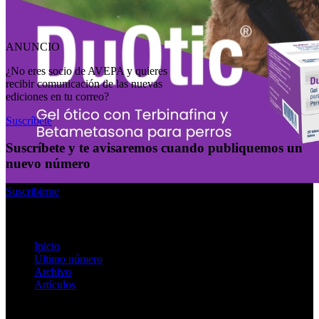
ANUNCIO
¿No eres socio de AVEPA y quieres
recibir comunicación de las nuevas
ediciones en tu correo?
Suscríbete
Suscríbete y te avisaremos cuando publiquemos un
nuevo número
Suscribirme
Enlaces rápidos
Inicio
Último número
Archivo
Artículos
Información