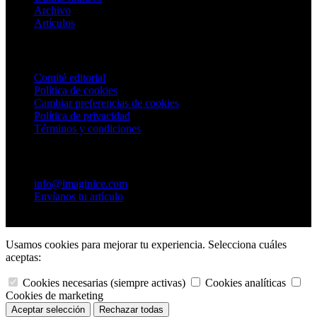
Archivo
Artículos
Información
Comité editorial
Política de cookies
Cambiar preferencias de cookies
Política de privacidad
Términos y condiciones
Contacto
info@imaginice.com
Envíanos tu artículo
© 2026 Ice Salud Vet SL. Todos los derechos reservados.
Usamos cookies para mejorar tu experiencia. Selecciona cuáles
aceptas:
Cookies necesarias (siempre activas)
Cookies analíticas
Cookies de marketing
Rechazar todas