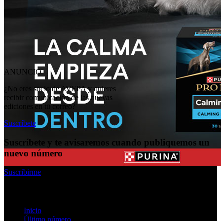
ANUNCIO
¿No eres socio de AVEPA y quieres
recibir comunicación de las nuevas
ediciones en tu correo?
Suscríbete
Suscríbete y te avisaremos cuando publiquemos un
nuevo número
Suscribirme
Enlaces rápidos
Inicio
Último número