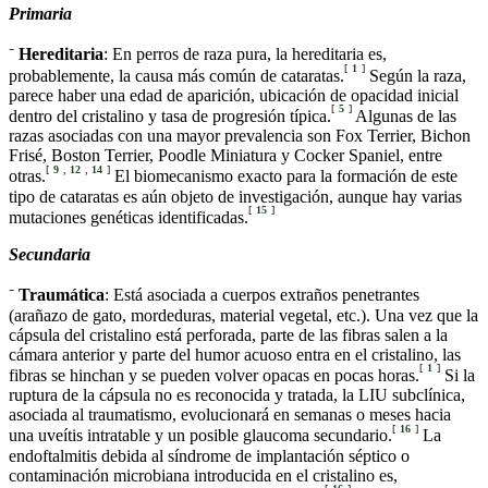
Primaria
⁻
Hereditaria
: En perros de raza pura, la hereditaria es,
[
1
]
probablemente, la causa más común de cataratas.
Según la raza,
parece haber una edad de aparición, ubicación de opacidad inicial
[
5
]
dentro del cristalino y tasa de progresión típica.
Algunas de las
razas asociadas con una mayor prevalencia son Fox Terrier, Bichon
Frisé, Boston Terrier, Poodle Miniatura y Cocker Spaniel, entre
[
9
,
12
,
14
]
otras.
El biomecanismo exacto para la formación de este
tipo de cataratas es aún objeto de investigación, aunque hay varias
[
15
]
mutaciones genéticas identificadas.
Secundaria
⁻
Traumática
: Está asociada a cuerpos extraños penetrantes
(arañazo de gato, mordeduras, material vegetal, etc.). Una vez que la
cápsula del cristalino está perforada, parte de las fibras salen a la
cámara anterior y parte del humor acuoso entra en el cristalino, las
[
1
]
fibras se hinchan y se pueden volver opacas en pocas horas.
Si la
ruptura de la cápsula no es reconocida y tratada, la LIU subclínica,
asociada al traumatismo, evolucionará en semanas o meses hacia
[
16
]
una uveítis intratable y un posible glaucoma secundario.
La
endoftalmitis debida al síndrome de implantación séptico o
contaminación microbiana introducida en el cristalino es,