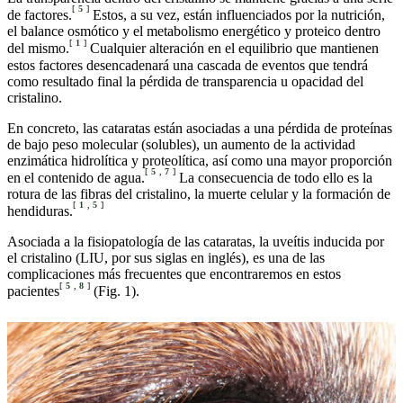
[
5
]
de factores.
Estos, a su vez, están influenciados por la nutrición,
el balance osmótico y el metabolismo energético y proteico dentro
[
1
]
del mismo.
Cualquier alteración en el equilibrio que mantienen
estos factores desencadenará una cascada de eventos que tendrá
como resultado final la pérdida de transparencia u opacidad del
cristalino.
En concreto, las cataratas están asociadas a una pérdida de proteínas
de bajo peso molecular (solubles), un aumento de la actividad
enzimática hidrolítica y proteolítica, así como una mayor proporción
[
5
,
7
]
en el contenido de agua.
La consecuencia de todo ello es la
rotura de las fibras del cristalino, la muerte celular y la formación de
[
1
,
5
]
hendiduras.
Asociada a la fisiopatología de las cataratas, la uveítis inducida por
el cristalino (LIU, por sus siglas en inglés), es una de las
complicaciones más frecuentes que encontraremos en estos
[
5
,
8
]
pacientes
(Fig. 1).