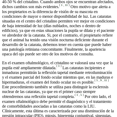
40-50 % del cristalino. Cuando ambos ojos se encuentran afectados,
[
1
,
11
]
dichos cambios son más evidentes.
Otro motivo que alerta a
los propietarios es la diferencia de visión de su mascota en
condiciones de mayor o menor disponibilidad de luz. Las cataratas
situadas en el centro del cristalino permiten ver mejor en condiciones
de baja intensidad de luz (días nublados, noches o dentro de
edificios), ya que en estas situaciones la pupila se dilata y el paciente
ve alrededor de la catarata. Si, por el contrario, el propietario refiere
que el animal ha tenido una visión nocturna deficiente durante el
desarrollo de la catarata, debemos tener en cuenta que puede haber
una patología retiniana concomitante. Finalmente, la apariencia
opaca del ojo puede ser otro de los motivos de consulta.
En el examen oftalmológico, el cristalino se valorará una vez que la
[
1
]
pupila esté ampliamente dilatada.
Las cataratas incipientes e
inmaduras permitirán la reflexión tapetal mediante retroiluminación
y el examen parcial del fondo ocular mientras que, en las maduras e
[
5
,
9
,
11
]
hipermaduras, el examen del fondo ocular no es posible.
Este procedimiento también se utiliza para distinguir la esclerosis
nuclear de las cataratas, ya que en el primer caso siempre
[
1
,
5
]
obtendremos una reflexión tapetal completa.
Por otro lado, el
examen oftalmológico debe permitir el diagnóstico y el tratamiento
de comorbilidades asociadas a las cataratas como la LIU.
Clínicamente, esta última es caracterizada por una disminución de la
presión intraocular (PIO), miosis, hiperemia conjuntival, sinequias,