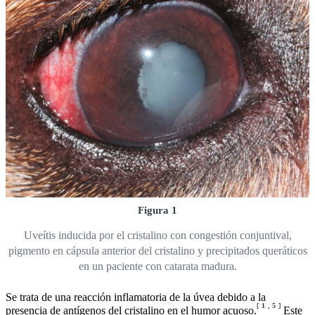
Figura 1
Uveítis inducida por el cristalino con congestión conjuntival,
pigmento en cápsula anterior del cristalino y precipitados queráticos
en un paciente con catarata madura.
Se trata de una reacción inflamatoria de la úvea debido a la
[
1
,
5
]
presencia de antígenos del cristalino en el humor acuoso.
Este