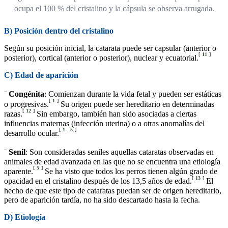
ocupa el 100 % del cristalino y la cápsula se observa arrugada.
B) Posición dentro del cristalino
Según su posición inicial, la catarata puede ser capsular (anterior o
[
11
]
posterior), cortical (anterior o posterior), nuclear y ecuatorial.
C) Edad de aparición
⁻
Congénita
: Comienzan durante la vida fetal y pueden ser estáticas
[
1
]
o progresivas.
Su origen puede ser hereditario en determinadas
[
12
]
razas.
Sin embargo, también han sido asociadas a ciertas
influencias maternas (infección uterina) o a otras anomalías del
[
1
,
5
]
desarrollo ocular.
⁻
Senil
: Son consideradas seniles aquellas cataratas observadas en
animales de edad avanzada en las que no se encuentra una etiología
[
5
]
aparente.
Se ha visto que todos los perros tienen algún grado de
[
13
]
opacidad en el cristalino después de los 13,5 años de edad.
El
hecho de que este tipo de cataratas puedan ser de origen hereditario,
pero de aparición tardía, no ha sido descartado hasta la fecha.
D) Etiología