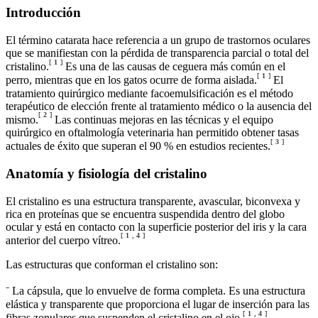
Introducción
El término catarata hace referencia a un grupo de trastornos oculares
que se manifiestan con la pérdida de transparencia parcial o total del
[
1
]
cristalino.
Es una de las causas de ceguera más común en el
[
1
]
perro, mientras que en los gatos ocurre de forma aislada.
El
tratamiento quirúrgico mediante facoemulsificación es el método
terapéutico de elección frente al tratamiento médico o la ausencia del
[
2
]
mismo.
Las continuas mejoras en las técnicas y el equipo
quirúrgico en oftalmología veterinaria han permitido obtener tasas
[
3
]
actuales de éxito que superan el 90 % en estudios recientes.
Anatomía y fisiología del cristalino
El cristalino es una estructura transparente, avascular, biconvexa y
rica en proteínas que se encuentra suspendida dentro del globo
ocular y está en contacto con la superficie posterior del iris y la cara
[
1
,
4
]
anterior del cuerpo vítreo.
Las estructuras que conforman el cristalino son:
⁻ La cápsula, que lo envuelve de forma completa. Es una estructura
elástica y transparente que proporciona el lugar de inserción para las
[
1
,
4
]
fibras zonulares que suspenden el cristalino en el ojo.