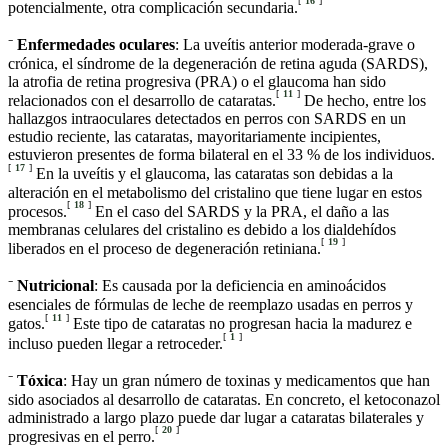
[
16
]
potencialmente, otra complicación secundaria.
⁻
Enfermedades oculares
: La uveítis anterior moderada-grave o
crónica, el síndrome de la degeneración de retina aguda (SARDS),
la atrofia de retina progresiva (PRA) o el glaucoma han sido
[
11
]
relacionados con el desarrollo de cataratas.
De hecho, entre los
hallazgos intraoculares detectados en perros con SARDS en un
estudio reciente, las cataratas, mayoritariamente incipientes,
estuvieron presentes de forma bilateral en el 33 % de los individuos.
[
17
]
En la uveítis y el glaucoma, las cataratas son debidas a la
alteración en el metabolismo del cristalino que tiene lugar en estos
[
18
]
procesos.
En el caso del SARDS y la PRA, el daño a las
membranas celulares del cristalino es debido a los dialdehídos
[
19
]
liberados en el proceso de degeneración retiniana.
⁻
Nutricional
: Es causada por la deficiencia en aminoácidos
esenciales de fórmulas de leche de reemplazo usadas en perros y
[
11
]
gatos.
Este tipo de cataratas no progresan hacia la madurez e
[
1
]
incluso pueden llegar a retroceder.
⁻
Tóxica
: Hay un gran número de toxinas y medicamentos que han
sido asociados al desarrollo de cataratas. En concreto, el ketoconazol
administrado a largo plazo puede dar lugar a cataratas bilaterales y
[
20
]
progresivas en el perro.