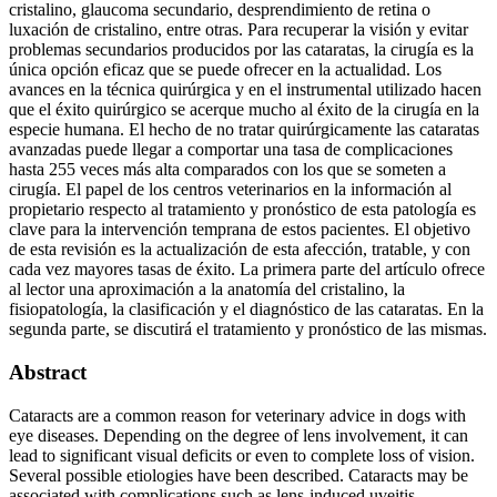
cristalino, glaucoma secundario, desprendimiento de retina o
luxación de cristalino, entre otras. Para recuperar la visión y evitar
problemas secundarios producidos por las cataratas, la cirugía es la
única opción eficaz que se puede ofrecer en la actualidad. Los
avances en la técnica quirúrgica y en el instrumental utilizado hacen
que el éxito quirúrgico se acerque mucho al éxito de la cirugía en la
especie humana. El hecho de no tratar quirúrgicamente las cataratas
avanzadas puede llegar a comportar una tasa de complicaciones
hasta 255 veces más alta comparados con los que se someten a
cirugía. El papel de los centros veterinarios en la información al
propietario respecto al tratamiento y pronóstico de esta patología es
clave para la intervención temprana de estos pacientes. El objetivo
de esta revisión es la actualización de esta afección, tratable, y con
cada vez mayores tasas de éxito. La primera parte del artículo ofrece
al lector una aproximación a la anatomía del cristalino, la
fisiopatología, la clasificación y el diagnóstico de las cataratas. En la
segunda parte, se discutirá el tratamiento y pronóstico de las mismas.
Abstract
Cataracts are a common reason for veterinary advice in dogs with
eye diseases. Depending on the degree of lens involvement, it can
lead to significant visual deficits or even to complete loss of vision.
Several possible etiologies have been described. Cataracts may be
associated with complications such as lens-induced uveitis,