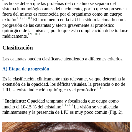
hecho se debe a que las proteínas del cristalino se separan del
sistema inmunológico antes del nacimiento, por lo que su presencia
fuera del mismo es reconocida por el organismo como un cuerpo
[
1
,
5
,
8
]
extraño.
El incremento en la LIU ha sido relacionado con la
progresión de las cataratas y afecta gravemente al pronóstico
quirúrgico de las mismas, por lo que esta complicación debe tratarse
[
9
,
10
]
médicamente.
Clasificación
Las cataratas pueden clasificarse atendiendo a diferentes criterios.
A) Etapa de progresión
Es la clasificación clínicamente más relevante, ya que determina la
extensión de la opacidad, los déficits visuales, la presencia o no de
[
1
]
LIU, si existe indicación quirúrgica y el pronóstico.
⁻
Incipiente
: Opacidad temprana y focalizada que ocupa como
[
1
,
5
]
mucho el 10-15 % del cristalino.
La visión se ve afectada
mínimamente y la presencia de LIU es muy poco común (Fig. 2).