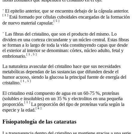
⁻ El epitelio anterior, que se encuentra debajo de la cápsula anterior.
[
1
]
Está formado por células cuboidales encargadas de la formación
[
5
]
de nuevo material capsular.
⁻ Las fibras del cristalino, que son el producto del mismo. Lo
dividen en una corteza circundante y un núcleo central. Estas fibras
se forman a lo largo de toda la vida constituyendo capas que desde
el exterior al interior se denominan: córtex, núcleo adulto, fetal y
[
1
,
5
]
embrionario.
La naturaleza avascular del cristalino hace que sus necesidades
metabólicas dependan de las sustancias que difunden desde el
humor acuoso, siendo la glucosa la principal fuente de energía del
[
1
,
5
]
cristalino.
El cristalino está compuesto de agua en un 60-75 %, proteínas
(solubles e insolubles) en un 35 % y electrolitos en una pequeña
[
1
]
proporción.
La proporción del tipo de proteínas varía según la
[
6
]
especie y la edad.
Fisiopatología de las cataratas
La transparencia dentro del cristalino se mantiene gracias a una serie