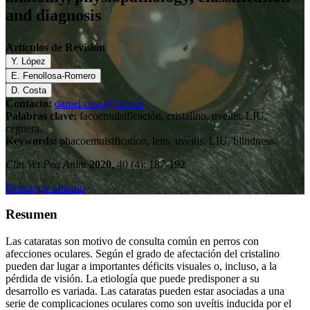
and diagnosis
Artículos de Revisión
Y. López
E. Fenollosa-Romero
D. Costa
Contacto:
daniel.costa@ucv.es
Palabras clave:
facoemulsificación, cristalino, uveítis, LIU,
ceguera.
Keywords:
phacoemulsification, lens, uveitis, LIU, blindness.
Clin Vet Peq Anim
2020
, 40 (4): 187-192
Descargar artículo
Resumen
Las cataratas son motivo de consulta común en perros con
afecciones oculares. Según el grado de afectación del cristalino
pueden dar lugar a importantes déficits visuales o, incluso, a la
pérdida de visión. La etiología que puede predisponer a su
desarrollo es variada. Las cataratas pueden estar asociadas a una
serie de complicaciones oculares como son uveítis inducida por el