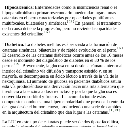
⁻
Hipocalcémica
: Enfermedades como la insuficiencia renal o el
hipoparatiroidismo primario/secundario pueden dar lugar a unas
cataratas en el perro caracterizadas por opacidades puntiformes
[
21
]
multifocales, bilaterales y simétricas.
En general, el tratamiento
de la causa detiene la progresión, pero no revierte las opacidades
[
5
]
existentes del cristalino.
⁻
Diabética
: La diabetes mellitus está asociada a la formación de
[
5
]
cataratas simétricas, bilaterales y de rápida evolución en el perro.
El desarrollo de las cataratas diabéticas ocurre antes de los 16 meses
desde el momento del diagnóstico de diabetes en el 80 % de los
[
22
]
perros.
Brevemente, la glucosa entra desde la cámara anterior al
interior del cristalino vía difusión y transporte asistido y, en su
mayoría, es descompuesta en ácido láctico a través de la vía de la
hexoquinasa. El aumento de glucosa en pacientes diabéticos satura
esta vía produciéndose una derivación hacia una ruta alternativa que
involucra a la enzima aldosa reductasa y por la que la glucosa es
convertida en sorbitol y fructosa. La acumulación de estos
compuestos conduce a una hiperosmolaridad que provoca la entrada
de agua desde el humor acuoso, produciendo una serie de cambios
[
1
,
23
]
en la arquitectura del cristalino que dan lugar a las cataratas.
La LIU en este tipo de cataratas puede ser de dos tipos: facolítica,
cuando la cápsula del cristalino permanece intacta, o facoclástica,