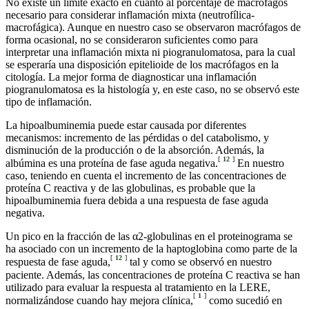
No existe un límite exacto en cuanto al porcentaje de macrófagos
necesario para considerar inflamación mixta (neutrofílica-
macrofágica). Aunque en nuestro caso se observaron macrófagos de
forma ocasional, no se consideraron suficientes como para
interpretar una inflamación mixta ni piogranulomatosa, para la cual
se esperaría una disposición epitelioide de los macrófagos en la
citología. La mejor forma de diagnosticar una inflamación
piogranulomatosa es la histología y, en este caso, no se observó este
tipo de inflamación.
La hipoalbuminemia puede estar causada por diferentes
mecanismos: incremento de las pérdidas o del catabolismo, y
disminución de la producción o de la absorción. Además, la
[
12
]
albúmina es una proteína de fase aguda negativa.
En nuestro
caso, teniendo en cuenta el incremento de las concentraciones de
proteína C reactiva y de las globulinas, es probable que la
hipoalbuminemia fuera debida a una respuesta de fase aguda
negativa.
Un pico en la fracción de las α2-globulinas en el proteinograma se
ha asociado con un incremento de la haptoglobina como parte de la
[
12
]
respuesta de fase aguda,
tal y como se observó en nuestro
paciente. Además, las concentraciones de proteína C reactiva se han
utilizado para evaluar la respuesta al tratamiento en la LERE,
[
1
]
normalizándose cuando hay mejora clínica,
como sucedió en