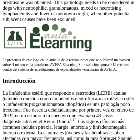
prednisone was obtained. This pathology needs to be considered in
dogs with neutrophilic, granulomatous, mixed or necrotising
lymphadenitis and fever of unknown origin, when other potential
subjacent causes have been excluded.
La presencia de este logo en un artículo de la revista indica que se publicará un examen
sobre el mismo en la plataforma AVEPA Elearning. Su resolución aporta 0,15 créditos
dentro del sistema de acreditaciones de especialidades veterinarias de AVEPA.
Introducción
La linfadenitis estéril que responde a esteroides (LERE) canina
(también conocida como linfadenitis neutrofílica-macrofágica estéril
o linfadenitis piogranulomatosa idiopática) es una patología poco
frecuente. Fue descrita detalladamente por primera vez en enero de
2019, en un estudio retrospectivo que evaluaba 49 casos
[
1
]
diagnosticados en el Reino Unido.
Los signos clínicos más
comunes incluían pirexia, letargia, anorexia y linfadenomegalia
interna o externa. Los animales jóvenes y las hembras estaban
afectadas con mayor frecuencia, así como la raza Springer Spaniel