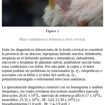
Figura 1
Masa voluminosa y dolorosa a nivel cervical.
Entre los diagnósticos diferenciales de la lesión cervical se consideró
la presencia de un absceso, hiperplasia linfoide reactiva, linfadenitis,
neoplasia en el linfonodo (primaria o metastática), sialoadenitis,
mucocele o neoplasia de glándula salival, pudiéndose asociar todas
estas condiciones con fiebre. Por otra parte, la cojera y el dolor
espinal podrían ser problemas no relacionados (p. ej., ortopédicos) o
asociados con la fiebre y el dolor del cuello (p. ej.,
poliartritis/meningitis o enfermedad infecciosa sistémica).
La aproximación diagnóstica comenzó con un hemograma y análisis
bioquímico, los cuales revelaron leucocitosis neutrofílica marcada
9
9
[leucocitos 28,91 x 10
/L, intervalo de referencia (IR) 6-17 x 10
/L;
9
9
neutrófilos: 25,35 x 10
/L, IR: 3,62-12,30 x 10
/L] e
hipoalbuminemia [1,8 g/dL, IR: 2,4-3,9 g/dL].