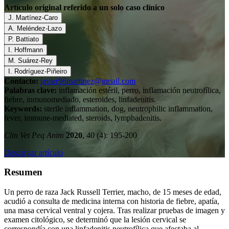
Artículo original referido a un solo caso clínico
J. Martínez-Caro
A. Meléndez-Lazo
P. Battiato
I. Hoffmann
M. Suárez-Rey
I. Rodríguez-Piñeiro
Contacto:
javier96martinez@gmail.com
Palabras clave:
inflamación estéril, perro, inflamación neutrofílica,
fiebre, inmunomediado, esteroides, linfadenitis.
Keywords:
sterile inflammation, dog, neutrophilic inflammation,
fever, immune-mediated, steroids, lymphadenitis.
Clin Vet Peq Anim
2020
, 40 (4): 195-200
Descargar artículo
Resumen
Un perro de raza Jack Russell Terrier, macho, de 15 meses de edad,
acudió a consulta de medicina interna con historia de fiebre, apatía,
una masa cervical ventral y cojera. Tras realizar pruebas de imagen y
examen citológico, se determinó que la lesión cervical se
correspondía con una linfadenitis neutrofílica que afectaba al