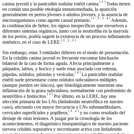
[
2
]
canina juvenil y la paniculitis nodular estéril canina.
Todas tienen
en común una posible etiología inmunomediada, la aparición
generalmente en perros jóvenes o adultos jóvenes, y la ausencia de
[
1
,
2
,
3
,
4
]
microorganismos como agente causal primario.
Además,
la combinación de fiebre, los signos inespecíficos que envuelven a
diferentes sistemas orgánicos, junto con la neutrofilia en la mayoría
de los perros, podría sugerir la existencia de un proceso inflamatorio
[
1
,
2
,
5
]
sistémico, en el caso de LERE.
Sin embargo, estas 3 entidades difieren en el modo de presentación.
En la celulitis canina juvenil es frecuente encontrar hinchazón
bilateral de la cara de forma aguda. Afecta principalmente a
párpados, labios, y hocico y suele estar asociada con eritema,
[
4
]
pápulas, nódulos, pústulas y vesículas.
La paniculitis nodular
estéril suele presentarse como nódulos subcutáneos múltiples
(aunque pueden ser únicos), que histológicamente muestran una
inflamación de la grasa subcutánea, normalmente con predominio de
[
3
]
neutrófilos e histiocitos.
Por último, en la LERE, hay una
afección primaria de los LNs (linfadenitis neutrofílica en nuestro
caso), afectando con mayor frecuencia a LNs submandibulares,
[
1
,
2
]
cervicales superficiales y poplíteos,
y no como resultado del
drenaje de otras lesiones. A juzgar por la cronología de los
acontecimientos, el diagnóstico histopatológico de nuestro paciente
(severa celulitis supurativa y necrotizante activa con linfadenitis