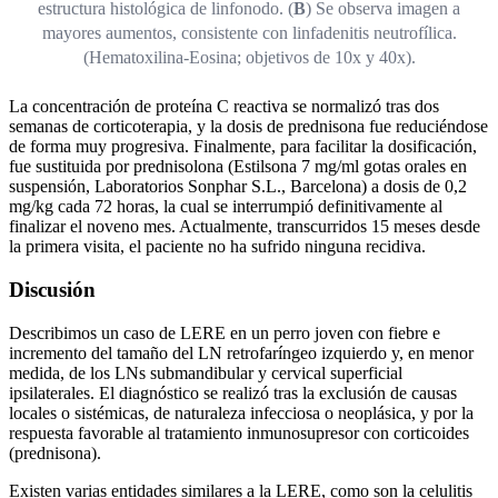
estructura histológica de linfonodo. (
B
) Se observa imagen a
mayores aumentos, consistente con linfadenitis neutrofílica.
(Hematoxilina-Eosina; objetivos de 10x y 40x).
La concentración de proteína C reactiva se normalizó tras dos
semanas de corticoterapia, y la dosis de prednisona fue reduciéndose
de forma muy progresiva. Finalmente, para facilitar la dosificación,
fue sustituida por prednisolona (Estilsona 7 mg/ml gotas orales en
suspensión, Laboratorios Sonphar S.L., Barcelona) a dosis de 0,2
mg/kg cada 72 horas, la cual se interrumpió definitivamente al
finalizar el noveno mes. Actualmente, transcurridos 15 meses desde
la primera visita, el paciente no ha sufrido ninguna recidiva.
Discusión
Describimos un caso de LERE en un perro joven con fiebre e
incremento del tamaño del LN retrofaríngeo izquierdo y, en menor
medida, de los LNs submandibular y cervical superficial
ipsilaterales. El diagnóstico se realizó tras la exclusión de causas
locales o sistémicas, de naturaleza infecciosa o neoplásica, y por la
respuesta favorable al tratamiento inmunosupresor con corticoides
(prednisona).
Existen varias entidades similares a la LERE, como son la celulitis