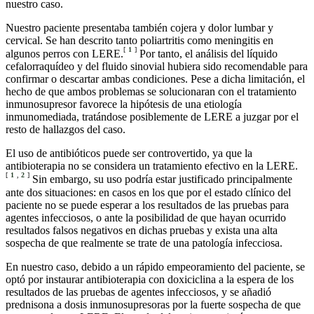
nuestro caso.
Nuestro paciente presentaba también cojera y dolor lumbar y
cervical. Se han descrito tanto poliartritis como meningitis en
[
1
]
algunos perros con LERE.
Por tanto, el análisis del líquido
cefalorraquídeo y del fluido sinovial hubiera sido recomendable para
confirmar o descartar ambas condiciones. Pese a dicha limitación, el
hecho de que ambos problemas se solucionaran con el tratamiento
inmunosupresor favorece la hipótesis de una etiología
inmunomediada, tratándose posiblemente de LERE a juzgar por el
resto de hallazgos del caso.
El uso de antibióticos puede ser controvertido, ya que la
antibioterapia no se considera un tratamiento efectivo en la LERE.
[
1
,
2
]
Sin embargo, su uso podría estar justificado principalmente
ante dos situaciones: en casos en los que por el estado clínico del
paciente no se puede esperar a los resultados de las pruebas para
agentes infecciosos, o ante la posibilidad de que hayan ocurrido
resultados falsos negativos en dichas pruebas y exista una alta
sospecha de que realmente se trate de una patología infecciosa.
En nuestro caso, debido a un rápido empeoramiento del paciente, se
optó por instaurar antibioterapia con doxiciclina a la espera de los
resultados de las pruebas de agentes infecciosos, y se añadió
prednisona a dosis inmunosupresoras por la fuerte sospecha de que