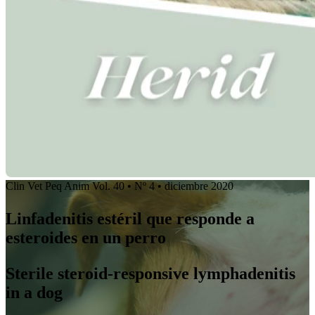
Clin Vet Peq Anim Vol. 40 • Nº 4 • diciembre 2020
Linfadenitis estéril que responde a
esteroides en un perro
Sterile steroid-responsive lymphadenitis
in a dog