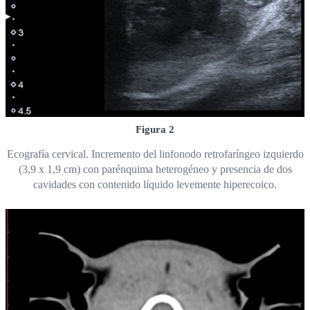
Figura 2
Ecografía cervical. Incremento del linfonodo retrofaríngeo izquierdo
(3,9 x 1,9 cm) con parénquima heterogéneo y presencia de dos
cavidades con contenido líquido levemente hiperecoico.