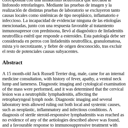
linfonodo retrofaríngeo. Mediante las pruebas de imagen y la
realización de distintas pruebas de laboratorio se excluyeron tanto
causas locales como sistémicas de tipo neoplásico, inflamatorio e
infeccioso. La incapacidad de evidenciar ninguna de las etiologías
mencionadas, junto con una respuesta favorable al tratamiento
inmunosupresor con prednisona, llevó al diagnóstico de linfadenitis
neutrofílica estéril que responde a esteroides. Esta patología debe ser
considerada en perros con linfadenitis neutrofílica, granulomatosa,
mixta y/o necrotizante, y fiebre de origen desconocido, tras excluir
el resto de potenciales causas subyacentes.
Abstract
A 15 month-old Jack Russell Terrier dog, male, came for an internal
medicine consultation, with history of fever, apathy, a ventral neck
lump and lameness. Diagnostic imaging and cytological examination
of the mass were performed, and it was determined that the cervical
lesion was a neutrophilic lymphadenitis, affecting the
retropharyngeal lymph node. Diagnostic imaging and several
laboratory tests allowed ruling out both local and systemic causes,
such as neoplastic, inflammatory and infectious conditions. A
diagnosis of sterile steroid-responsive lymphadenitis was reached as
no evidence of any of the aetiologies described above was found,
and a favourable response to immunosuppressive treatment with