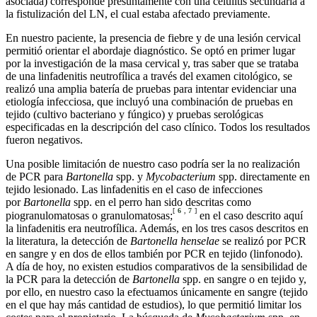
asociada) corresponde presuntamente con una celulitis secundaria a
la fistulización del LN, el cual estaba afectado previamente.
En nuestro paciente, la presencia de fiebre y de una lesión cervical
permitió orientar el abordaje diagnóstico. Se optó en primer lugar
por la investigación de la masa cervical y, tras saber que se trataba
de una linfadenitis neutrofílica a través del examen citológico, se
realizó una amplia batería de pruebas para intentar evidenciar una
etiología infecciosa, que incluyó una combinación de pruebas en
tejido (cultivo bacteriano y fúngico) y pruebas serológicas
especificadas en la descripción del caso clínico. Todos los resultados
fueron negativos.
Una posible limitación de nuestro caso podría ser la no realización
de PCR para
Bartonella
spp. y
Mycobacterium
spp. directamente en
tejido lesionado. Las linfadenitis en el caso de infecciones
por
Bartonella
spp. en el perro han sido descritas como
[
6
,
7
]
piogranulomatosas o granulomatosas;
en el caso descrito aquí
la linfadenitis era neutrofílica. Además, en los tres casos descritos en
la literatura, la detección de
Bartonella henselae
se realizó por PCR
en sangre y en dos de ellos también por PCR en tejido (linfonodo).
A día de hoy, no existen estudios comparativos de la sensibilidad de
la PCR para la detección de
Bartonella
spp. en sangre o en tejido y,
por ello, en nuestro caso la efectuamos únicamente en sangre (tejido
en el que hay más cantidad de estudios), lo que permitió limitar los