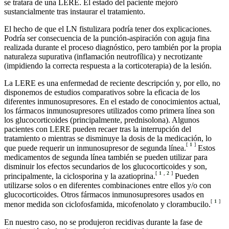
se tratara de una LERE. El estado del paciente mejoró
sustancialmente tras instaurar el tratamiento.
El hecho de que el LN fistulizara podría tener dos explicaciones.
Podría ser consecuencia de la punción-aspiración con aguja fina
realizada durante el proceso diagnóstico, pero también por la propia
naturaleza supurativa (inflamación neutrofílica) y necrotizante
(impidiendo la correcta respuesta a la corticoterapia) de la lesión.
La LERE es una enfermedad de reciente descripción y, por ello, no
disponemos de estudios comparativos sobre la eficacia de los
diferentes inmunosupresores. En el estado de conocimientos actual,
los fármacos inmunosupresores utilizados como primera línea son
los glucocorticoides (principalmente, prednisolona). Algunos
pacientes con LERE pueden recaer tras la interrupción del
tratamiento o mientras se disminuye la dosis de la medicación, lo
[
1
]
que puede requerir un inmunosupresor de segunda línea.
Estos
medicamentos de segunda línea también se pueden utilizar para
disminuir los efectos secundarios de los glucocorticoides y son,
[
1
,
2
]
principalmente, la ciclosporina y la azatioprina.
Pueden
utilizarse solos o en diferentes combinaciones entre ellos y/o con
glucocorticoides. Otros fármacos inmunosupresores usados en
[
1
]
menor medida son ciclofosfamida, micofenolato y clorambucilo.
En nuestro caso, no se produjeron recidivas durante la fase de