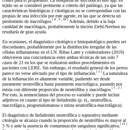
costes para el propietario. La búsqueda de
Mycobacterium
spp. en
tejido no se consideró pertinente a criterio del patólogo, ya que las
características histológicas y citológicas no se correspondían con las
propias de una infección por este agente, en las que se detecta un
[
8
,
9
,
10
]
predominio de macrófagos.
Además, debido a la baja
cantidad de macrófagos, probablemente la tinción Ziehl-Neelsen no
resultaría de gran ayuda.
En ocasiones, el diagnóstico citológico e histopatológico pueden ser
discordantes, probablemente por la distribución irregular de las
células inflamatorias en el LN. Ribas Latre y colaboradores (2019)
obtuvieron una concordancia entre ambas técnicas de tan solo 7
casos de 21 en los que se realizaron ambos procedimientos en
pacientes con LERE. Sin embargo, el resultado general de los perros
[
1
]
parece no verse afectado por el tipo de inflamación.
La naturaleza
de la inflamación es altamente variable, pudiendo ser desde
puramente neutrofílica hasta puramente macrofágica, pasando por
[
1
,
2
]
mixta con diferente proporción de neutrófilos y macrófagos.
Por esto, la nomenclatura del proceso es variable y puede incluir
adjetivos en cuanto al tipo de linfadenitis (p. ej., neutrofílica,
macrofágica, piogranulomatosa o mixta neutrofílica-macrofágica).
El diagnóstico de linfadenitis neutrofílica o supurativa mediante
citología se alcanza cuando la proporción de neutrófilos es mayor al
[
11
]
5 % y ante la ausencia de contaminación sanguínea significativa.