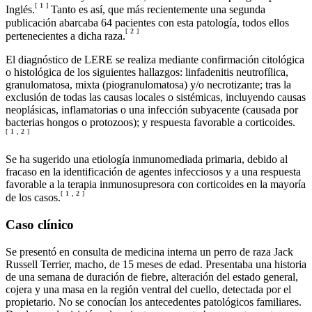
[
1
]
Inglés.
Tanto es así, que más recientemente una segunda
publicación abarcaba 64 pacientes con esta patología, todos ellos
[
2
]
pertenecientes a dicha raza.
El diagnóstico de LERE se realiza mediante confirmación citológica
o histológica de los siguientes hallazgos: linfadenitis neutrofílica,
granulomatosa, mixta (piogranulomatosa) y/o necrotizante; tras la
exclusión de todas las causas locales o sistémicas, incluyendo causas
neoplásicas, inflamatorias o una infección subyacente (causada por
bacterias hongos o protozoos); y respuesta favorable a corticoides.
[
1
,
2
]
Se ha sugerido una etiología inmunomediada primaria, debido al
fracaso en la identificación de agentes infecciosos y a una respuesta
favorable a la terapia inmunosupresora con corticoides en la mayoría
[
1
,
2
]
de los casos.
Caso clínico
Se presentó en consulta de medicina interna un perro de raza Jack
Russell Terrier, macho, de 15 meses de edad. Presentaba una historia
de una semana de duración de fiebre, alteración del estado general,
cojera y una masa en la región ventral del cuello, detectada por el
propietario. No se conocían los antecedentes patológicos familiares.