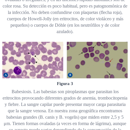
color rosa. Su detección es poco habitual, pero es patognomónica de
la infección. No deben confundirse con plaquetas (flecha roja),
cuerpos de Howell-Jolly (en eritrocitos, de color violáceo y más
pequeños) o cuerpos de Döhle (en los neutrófilos y de color
azulado).
Figura 3
Babesiosis. Las babesias son piroplasmas que parasitan los
eritrocitos provocando diferentes grados de anemia, trombocitopenia
y fiebre. La sangre capilar puede presentar mayor carga parasitaria
que la sangre venosa. En nuestra zona geográfica encontramos
babesias grandes (B. canis y B. vogelis) que miden entre 2,5 y 5
μm. Tienen formas ovaladas (a veces en forma de lágrima), aunque
su aspecto puede variar dependiendo de la conservación de la