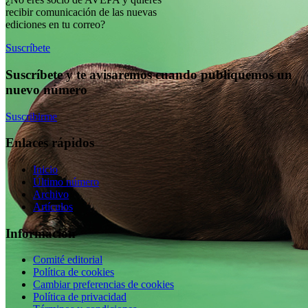
recibir comunicación de las nuevas
ediciones en tu correo?
Suscríbete
Suscríbete y te avisaremos cuando publiquemos un
nuevo número
Suscribirme
Enlaces rápidos
Inicio
Último número
Archivo
Artículos
Información
Comité editorial
Política de cookies
Cambiar preferencias de cookies
Política de privacidad