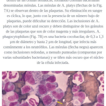
dentro de las células hemáticas, formando colonias bacterianas
denominadas mórulas. Las mórulas de A. platys (flechas de la Fig.
7A) se observan dentro de las plaquetas. Su eliminación en sangre
es cíclica, lo que, junto con la presencia de un número bajo de
plaquetas, puede dificultar su detección. Las inclusiones de A.
platys son de color azul oscuro y deben distinguirse de los gránulos
de las plaquetas que son de color magenta y más irregulares. A.
phagocytophilum (Fig. 7B) es una bacteria cocobacilar, de 0,3 a 1,3
μm de diámetro y hasta 2 μm de longitud, que infecta más
comúnmente a los neutrófilos. Las mórulas (flecha negra) aparecen
como inclusiones redondas, a menudo punteadas (compuestas por
varias subunidades bacterianas) y se tiñen más oscuro que el núcleo
de la célula infectada.