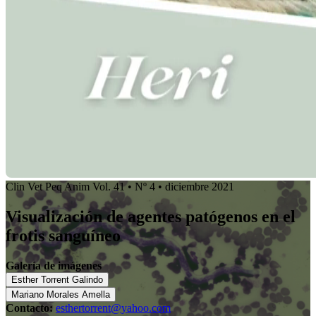
Clin Vet Peq Anim Vol. 41 • Nº 4 • diciembre 2021
Visualización de agentes patógenos en el
frotis sanguíneo
Galería de imágenes
Esther Torrent Galindo
Mariano Morales Amella
Contacto:
esthertorrent@yahoo.com