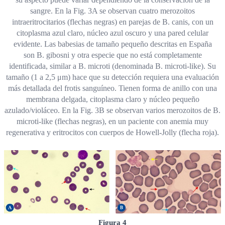
sangre. En la Fig. 3A se observan cuatro merozoitos
intraeritrocitarios (flechas negras) en parejas de B. canis, con un
citoplasma azul claro, núcleo azul oscuro y una pared celular
evidente. Las babesias de tamaño pequeño descritas en España
son B. gibosni y otra especie que no está completamente
identificada, similar a B. microti (denominada B. microti-like). Su
tamaño (1 a 2,5 μm) hace que su detección requiera una evaluación
más detallada del frotis sanguíneo. Tienen forma de anillo con una
membrana delgada, citoplasma claro y núcleo pequeño
azulado/violáceo. En la Fig. 3B se observan varios merozoitos de B.
microti-like (flechas negras), en un paciente con anemia muy
regenerativa y eritrocitos con cuerpos de Howell-Jolly (flecha roja).
Figura 4