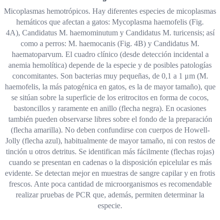
Micoplasmas hemotrópicos. Hay diferentes especies de micoplasmas
hemáticos que afectan a gatos: Mycoplasma haemofelis (Fig.
4A), Candidatus M. haemominutum y Candidatus M. turicensis; así
como a perros: M. haemocanis (Fig. 4B) y Candidatus M.
haematoparvum. El cuadro clínico (desde detección incidental a
anemia hemolítica) depende de la especie y de posibles patologías
concomitantes. Son bacterias muy pequeñas, de 0,1 a 1 μm (M.
haemofelis, la más patogénica en gatos, es la de mayor tamaño), que
se sitúan sobre la superficie de los eritrocitos en forma de cocos,
bastoncillos y raramente en anillo (flecha negra). En ocasiones
también pueden observarse libres sobre el fondo de la preparación
(flecha amarilla). No deben confundirse con cuerpos de Howell-
Jolly (flecha azul), habitualmente de mayor tamaño, ni con restos de
tinción u otros detritus. Se identifican más fácilmente (flechas rojas)
cuando se presentan en cadenas o la disposición epicelular es más
evidente. Se detectan mejor en muestras de sangre capilar y en frotis
frescos. Ante poca cantidad de microorganismos es recomendable
realizar pruebas de PCR que, además, permiten determinar la
especie.