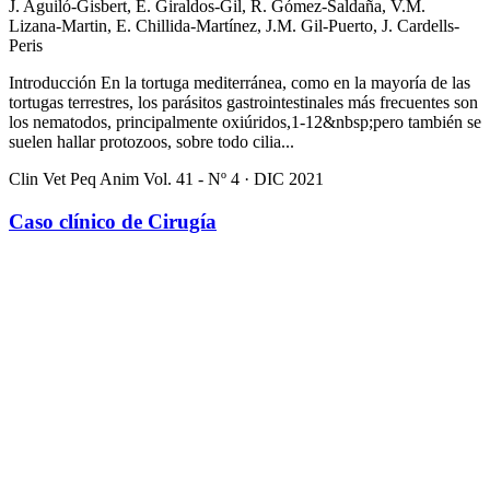
J. Aguiló-Gisbert, E. Giraldos-Gil, R. Gómez-Saldaña, V.M.
Lizana-Martin, E. Chillida-Martínez, J.M. Gil-Puerto, J. Cardells-
Peris
Introducción En la tortuga mediterránea, como en la mayoría de las
tortugas terrestres, los parásitos gastrointestinales más frecuentes son
los nematodos, principalmente oxiúridos,1-12&nbsp;pero también se
suelen hallar protozoos, sobre todo cilia...
Clin Vet Peq Anim Vol. 41 - Nº 4 · DIC 2021
Caso clínico de Cirugía