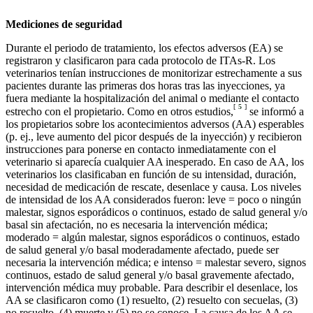
Mediciones de seguridad
Durante el periodo de tratamiento, los efectos adversos (EA) se
registraron y clasificaron para cada protocolo de ITAs-R. Los
veterinarios tenían instrucciones de monitorizar estrechamente a sus
pacientes durante las primeras dos horas tras las inyecciones, ya
fuera mediante la hospitalización del animal o mediante el contacto
[
5
]
estrecho con el propietario. Como en otros estudios,
se informó a
los propietarios sobre los acontecimientos adversos (AA) esperables
(p. ej., leve aumento del picor después de la inyección) y recibieron
instrucciones para ponerse en contacto inmediatamente con el
veterinario si aparecía cualquier AA inesperado. En caso de AA, los
veterinarios los clasificaban en función de su intensidad, duración,
necesidad de medicación de rescate, desenlace y causa. Los niveles
de intensidad de los AA considerados fueron: leve = poco o ningún
malestar, signos esporádicos o continuos, estado de salud general y/o
basal sin afectación, no es necesaria la intervención médica;
moderado = algún malestar, signos esporádicos o continuos, estado
de salud general y/o basal moderadamente afectado, puede ser
necesaria la intervención médica; e intenso = malestar severo, signos
continuos, estado de salud general y/o basal gravemente afectado,
intervención médica muy probable. Para describir el desenlace, los
AA se clasificaron como (1) resuelto, (2) resuelto con secuelas, (3)
no resuelto, (4) muerte y (5) no se conoce. La causa de los AA se