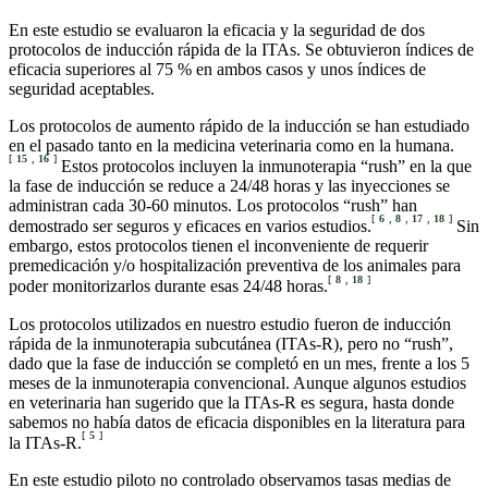
En este estudio se evaluaron la eficacia y la seguridad de dos
protocolos de inducción rápida de la ITAs. Se obtuvieron índices de
eficacia superiores al 75 % en ambos casos y unos índices de
seguridad aceptables.
Los protocolos de aumento rápido de la inducción se han estudiado
en el pasado tanto en la medicina veterinaria como en la humana.
[
15
,
16
]
Estos protocolos incluyen la inmunoterapia “rush” en la que
la fase de inducción se reduce a 24/48 horas y las inyecciones se
administran cada 30-60 minutos. Los protocolos “rush” han
[
6
,
8
,
17
,
18
]
demostrado ser seguros y eficaces en varios estudios.
Sin
embargo, estos protocolos tienen el inconveniente de requerir
premedicación y/o hospitalización preventiva de los animales para
[
8
,
18
]
poder monitorizarlos durante esas 24/48 horas.
Los protocolos utilizados en nuestro estudio fueron de inducción
rápida de la inmunoterapia subcutánea (ITAs-R), pero no “rush”,
dado que la fase de inducción se completó en un mes, frente a los 5
meses de la inmunoterapia convencional. Aunque algunos estudios
en veterinaria han sugerido que la ITAs-R es segura, hasta donde
sabemos no había datos de eficacia disponibles en la literatura para
[
5
]
la ITAs-R.
En este estudio piloto no controlado observamos tasas medias de