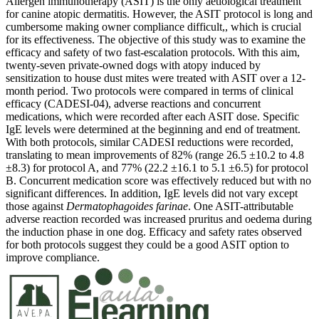
Allergen immunotherapy (ASIT) is the only aetiological treatment
for canine atopic dermatitis. However, the ASIT protocol is long and
cumbersome making owner compliance difficult,, which is crucial
for its effectiveness. The objective of this study was to examine the
efficacy and safety of two fast-escalation protocols. With this aim,
twenty-seven private-owned dogs with atopy induced by
sensitization to house dust mites were treated with ASIT over a 12-
month period. Two protocols were compared in terms of clinical
efficacy (CADESI-04), adverse reactions and concurrent
medications, which were recorded after each ASIT dose. Specific
IgE levels were determined at the beginning and end of treatment.
With both protocols, similar CADESI reductions were recorded,
translating to mean improvements of 82% (range 26.5 ±10.2 to 4.8
±8.3) for protocol A, and 77% (22.2 ±16.1 to 5.1 ±6.5) for protocol
B. Concurrent medication score was effectively reduced but with no
significant differences. In addition, IgE levels did not vary except
those against
Dermatophagoides farinae
. One ASIT-attributable
adverse reaction recorded was increased pruritus and oedema during
the induction phase in one dog. Efficacy and safety rates observed
for both protocols suggest they could be a good ASIT option to
improve compliance.