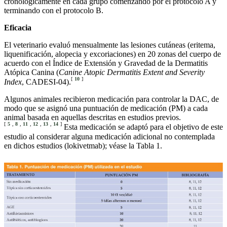
cronológicamente en cada grupo comenzando por el protocolo A y
terminando con el protocolo B.
Eficacia
El veterinario evaluó mensualmente las lesiones cutáneas (eritema,
liquenificación, alopecia y excoriaciones) en 20 zonas del cuerpo de
acuerdo con el Índice de Extensión y Gravedad de la Dermatitis
Atópica Canina (
Canine Atopic Dermatitis Extent and Severity
[
10
]
Index
, CADESI-04).
Algunos animales recibieron medicación para controlar la DAC, de
modo que se asignó una puntuación de medicación (PM) a cada
animal basada en aquellas descritas en estudios previos.
[
5
,
8
,
11
,
12
,
13
,
14
]
Esta medicación se adaptó para el objetivo de este
estudio al considerar alguna medicación adicional no contemplada
en dichos estudios (lokivetmab); véase la Tabla 1.