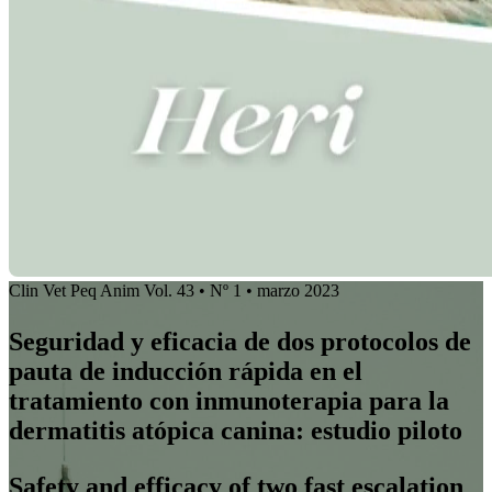
Clin Vet Peq Anim Vol. 43 • Nº 1 • marzo 2023
Seguridad y eficacia de dos protocolos de
pauta de inducción rápida en el
tratamiento con inmunoterapia para la
dermatitis atópica canina: estudio piloto
Safety and efficacy of two fast escalation