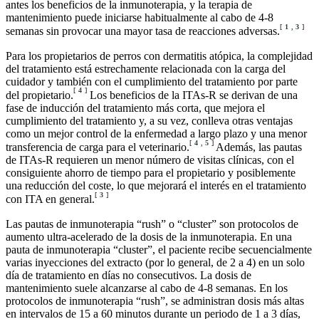
antes los beneficios de la inmunoterapia, y la terapia de
mantenimiento puede iniciarse habitualmente al cabo de 4-8
[
1
,
3
]
semanas sin provocar una mayor tasa de reacciones adversas.
Para los propietarios de perros con dermatitis atópica, la complejidad
del tratamiento está estrechamente relacionada con la carga del
cuidador y también con el cumplimiento del tratamiento por parte
[
4
]
del propietario.
Los beneficios de la ITAs-R se derivan de una
fase de inducción del tratamiento más corta, que mejora el
cumplimiento del tratamiento y, a su vez, conlleva otras ventajas
como un mejor control de la enfermedad a largo plazo y una menor
[
4
,
5
]
transferencia de carga para el veterinario.
Además, las pautas
de ITAs-R requieren un menor número de visitas clínicas, con el
consiguiente ahorro de tiempo para el propietario y posiblemente
una reducción del coste, lo que mejorará el interés en el tratamiento
[
3
]
con ITA en general.
Las pautas de inmunoterapia “rush” o “cluster” son protocolos de
aumento ultra-acelerado de la dosis de la inmunoterapia. En una
pauta de inmunoterapia “cluster”, el paciente recibe secuencialmente
varias inyecciones del extracto (por lo general, de 2 a 4) en un solo
día de tratamiento en días no consecutivos. La dosis de
mantenimiento suele alcanzarse al cabo de 4-8 semanas. En los
protocolos de inmunoterapia “rush”, se administran dosis más altas
en intervalos de 15 a 60 minutos durante un periodo de 1 a 3 días,