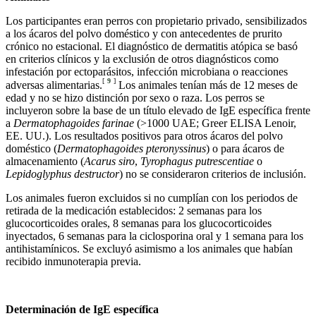
Los participantes eran perros con propietario privado, sensibilizados
a los ácaros del polvo doméstico y con antecedentes de prurito
crónico no estacional. El diagnóstico de dermatitis atópica se basó
en criterios clínicos y la exclusión de otros diagnósticos como
infestación por ectoparásitos, infección microbiana o reacciones
[
9
]
adversas alimentarias.
Los animales tenían más de 12 meses de
edad y no se hizo distinción por sexo o raza. Los perros se
incluyeron sobre la base de un título elevado de IgE específica frente
a
Dermatophagoides farinae
(>1000 UAE; Greer ELISA Lenoir,
EE. UU.). Los resultados positivos para otros ácaros del polvo
doméstico (
Dermatophagoides pteronyssinus
) o para ácaros de
almacenamiento (
Acarus siro
,
Tyrophagus putrescentiae
o
Lepidoglyphus destructor
) no se consideraron criterios de inclusión.
Los animales fueron excluidos si no cumplían con los periodos de
retirada de la medicación establecidos: 2 semanas para los
glucocorticoides orales, 8 semanas para los glucocorticoides
inyectados, 6 semanas para la ciclosporina oral y 1 semana para los
antihistamínicos. Se excluyó asimismo a los animales que habían
recibido inmunoterapia previa.
Determinación de IgE específica