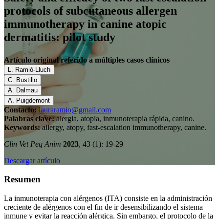
protocols of subcutaneous allergen
immunotherapy in canine atopic
dermatitis: pilot study
Artículo original referido a múltiples casos clínicos
L. Ramió-Lluch
C. Bustillo
A. Dalmau
A. Puigdemont
Contacto:
lauraramio@gmail.com
Palabras clave:
alergia, atopia, inmunoterapia rápida, canino.
Keywords:
allergy, atopy, fast-escalation immunotherapy, canine.
Clin Vet Peq Anim
2023
, 43 (1): 19-29
Descargar artículo
Resumen
La inmunoterapia con alérgenos (ITA) consiste en la administración
creciente de alérgenos con el fin de ir desensibilizando el sistema
inmune y evitar la reacción alérgica. Sin embargo, el protocolo de la