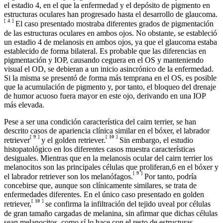
el estadio 4, en el que la enfermedad y el depósito de pigmento en
estructuras oculares han progresado hasta el desarrollo de glaucoma.
[
4
]
El caso presentado mostraba diferentes grados de pigmentación
de las estructuras oculares en ambos ojos. No obstante, se estableció
un estadio 4 de melanosis en ambos ojos, ya que el glaucoma estaba
establecido de forma bilateral. Es probable que las diferencias en
pigmentación y IOP, causando ceguera en el OS y manteniendo
visual el OD, se debieran a un inicio asincrónico de la enfermedad.
Si la misma se presentó de forma más temprana en el OS, es posible
que la acumulación de pigmento y, por tanto, el bloqueo del drenaje
de humor acuoso fuera mayor en este ojo, derivando en una IOP
más elevada.
Pese a ser una condición característica del cairn terrier, se han
descrito casos de apariencia clínica similar en el bóxer, el labrador
[
9
]
[
10
]
retriever
y el golden retriever.
Sin embargo, el estudio
histopatológico en los diferentes casos muestra características
desiguales. Mientras que en la melanosis ocular del cairn terrier los
melanocitos son las principales células que proliferan,6 en el bóxer y
[
9
]
el labrador retriever son los melanófagos.
Por tanto, podría
concebirse que, aunque son clínicamente similares, se trata de
enfermedades diferentes. En el único caso presentado en golden
[
10
]
retriever,
se confirma la infiltración del tejido uveal por células
de gran tamaño cargadas de melanina, sin afirmar que dichas células
sean melanocitos, como sí lo hace con el resto de estructuras