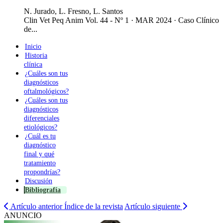
N. Jurado, L. Fresno, L. Santos
Clin Vet Peq Anim Vol. 44 - Nº 1 · MAR 2024 ·
Caso Clínico
de...
Inicio
Historia
clínica
¿Cuáles son tus
diagnósticos
oftalmológicos?
¿Cuáles son tus
diagnósticos
diferenciales
etiológicos?
¿Cuál es tu
diagnóstico
final y qué
tratamiento
propondrías?
Discusión
Bibliografía
Artículo anterior
Índice de la revista
Artículo siguiente
ANUNCIO