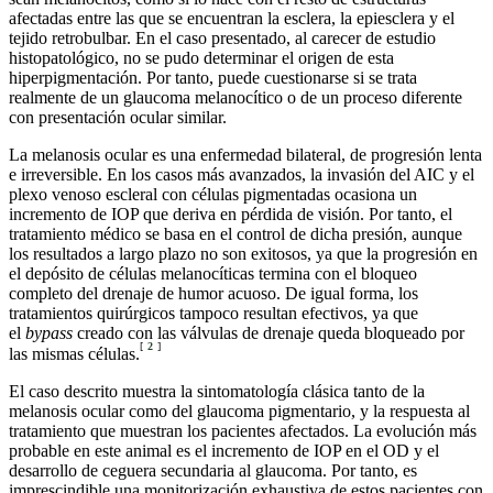
afectadas entre las que se encuentran la esclera, la epiesclera y el
tejido retrobulbar. En el caso presentado, al carecer de estudio
histopatológico, no se pudo determinar el origen de esta
hiperpigmentación. Por tanto, puede cuestionarse si se trata
realmente de un glaucoma melanocítico o de un proceso diferente
con presentación ocular similar.
La melanosis ocular es una enfermedad bilateral, de progresión lenta
e irreversible. En los casos más avanzados, la invasión del AIC y el
plexo venoso escleral con células pigmentadas ocasiona un
incremento de IOP que deriva en pérdida de visión. Por tanto, el
tratamiento médico se basa en el control de dicha presión, aunque
los resultados a largo plazo no son exitosos, ya que la progresión en
el depósito de células melanocíticas termina con el bloqueo
completo del drenaje de humor acuoso. De igual forma, los
tratamientos quirúrgicos tampoco resultan efectivos, ya que
el
bypass
creado con las válvulas de drenaje queda bloqueado por
[
2
]
las mismas células.
El caso descrito muestra la sintomatología clásica tanto de la
melanosis ocular como del glaucoma pigmentario, y la respuesta al
tratamiento que muestran los pacientes afectados. La evolución más
probable en este animal es el incremento de IOP en el OD y el
desarrollo de ceguera secundaria al glaucoma. Por tanto, es
imprescindible una monitorización exhaustiva de estos pacientes con