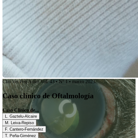
Clin Vet Peq Anim Vol. 43 • Nº 1 • marzo 2023
Caso clínico de Oftalmología
Caso Clínico de...
L. Gaztelu-Alcaire
M. Leiva-Repiso
F. Cantero-Fernández
T. Peña-Giménez