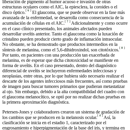
liberación de pigmento al humor acuoso e invasión de otras
estructuras oculares como el AIC, la epiesclera, la coroides o el
[
6
]
disco óptico.
El glaucoma, que se puede observar en la fase más
avanzada de la enfermedad, se desarrolla como consecuencia de la
[
7
]
acumulación de células en el AIC.
Adicionalmente y como ocurre
en el caso clínico presentado, los animales afectados pueden
desarrollar uveítis anterior. Tanto el glaucoma como la luxación de
cristalino pueden producir cierto grado de inflamación intraocular.
No obstante, se ha demostrado que productos intermedios en la
[
8
]
síntesis de melanina, como el 5,6-dihidroxindol, son citotóxicos.
Por tanto, en pacientes con una producción tan exacerbada de
melanina, es de esperar que dicha citotoxicidad se manifieste en
forma de uveítis. En el caso presentado, dentro del diagnóstico
diferencial de uveítis se incluyeron enfermedades infecciosas y
neoplasias, entre otras, por lo que hubiera sido necesario realizar el
descarte de los agentes infecciosos más frecuentes, así como pruebas
de imagen para buscar tumores primarios que pudieran metastatizar
al ojo. Sin embargo, debido a la alta compatibilidad del cuadro con
el glaucoma melanocítico, se optó por no realizar dichas pruebas en
la primera aproximación diagnóstica.
Petersen-Jones y colaboradores crearon un sistema de gradación de
[
4
]
los cambios que se producen en la melanosis ocular.
Así, la
clasificación se inicia en el estadio 1, caracterizado por el
engrosamiento e hiperpigmentación de la base del iris, y termina en