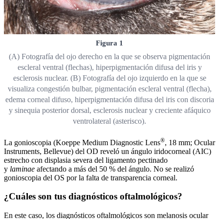
Figura 1
(A) Fotografía del ojo derecho en la que se observa pigmentación
escleral ventral (flechas), hiperpigmentación difusa del iris y
esclerosis nuclear. (B) Fotografía del ojo izquierdo en la que se
visualiza congestión bulbar, pigmentación escleral ventral (flecha),
edema corneal difuso, hiperpigmentación difusa del iris con discoria
y sinequia posterior dorsal, esclerosis nuclear y creciente afáquico
ventrolateral (asterisco).
®
La gonioscopia (Koeppe Medium Diagnostic Lens
, 18 mm; Ocular
Instruments, Bellevue) del OD reveló un ángulo iridocorneal (AIC)
estrecho con displasia severa del ligamento pectinado
y
laminae
afectando a más del 50 % del ángulo. No se realizó
gonioscopia del OS por la falta de transparencia corneal.
¿Cuáles son tus diagnósticos oftalmológicos?
En este caso, los diagnósticos oftalmológicos son melanosis ocular