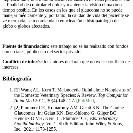
la finalidad de controlar el dolor y mantener la visión el máximo
tiempo posible. En los casos en los que el glaucoma no se puede
manejar médicamente y, por tanto, la calidad de vida del paciente se
ve mermada, se recomienda la enucleación e histopatología del
globo o globos afectados.
Fuente de financiación:
este trabajo no se ha realizado con fondos
comerciales, públicos o del sector privado.
Conflicto de interés:
los autores declaran que no existe conflicto de
intereses.
Bibliografía
[1]
Wang AL, Kern T. Melanocytic Ophthalmic Neoplasms of
the Domestic Veterinary Species: A Review.
Top Companion
Anim Med
2015; 30(4):148-157. [
PubMed
]
[2]
Plummer CE, Komáromy AM, Gelatt KN. The Canine
Glaucomas. In: Gelatt KN, Ben-Shlomo G, Gilger BC,
Hendrix DiVH, Kern TJ, Plummer CE, eds.
Veterinary
Ophthalmology
. Vol 1. Sixth Edition. John Wiley & Sons,
Inc.; 2021; 1173-1255.