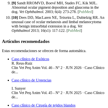
[9]
Sandt RROMVD, Boevé MH, Stades FC, Kik MJL.
Abnormal ocular pigment deposition and glaucoma in the
dog.
Vet Ophthalmol
. 2003; 6(4): 273-278. [
PubMed
]
[10]
Dees DD, MacLaren NE, Teixeira L, Dubielzig RR. An
unusual case of ocular melanosis and limbal melanocytoma
with benign intraorbital extension in a dog.
Vet
Ophthalmol
2013; 16(s1): 117-122. [
PubMed
]
Artículos recomendados
Estas recomendaciones se ofrecen de forma automática.
Caso clínico de Exóticos
R. Reus-Ruiz
Clin Vet Peq Anim Vol. 46 - Nº 2 · JUN 2026 ·
Caso Clínico
de...
Caso clínico de Urgencias
I. Sunyer
Clin Vet Peq Anim Vol. 45 - Nº 2 · JUN 2025 ·
Caso Clínico
de...
Caso clínico de Cirugía de tejidos blandos