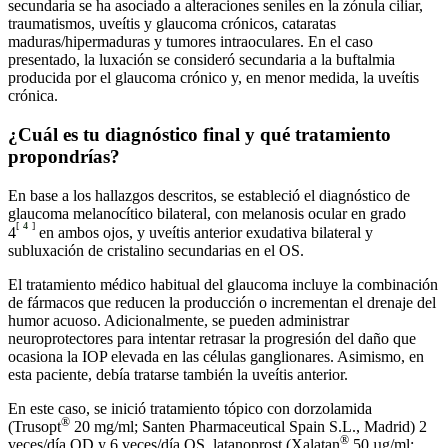
secundaria se ha asociado a alteraciones seniles en la zónula ciliar,
traumatismos, uveítis y glaucoma crónicos, cataratas
maduras/hipermaduras y tumores intraoculares. En el caso
presentado, la luxación se consideró secundaria a la buftalmia
producida por el glaucoma crónico y, en menor medida, la uveítis
crónica.
¿Cuál es tu diagnóstico final y qué tratamiento
propondrías?
En base a los hallazgos descritos, se estableció el diagnóstico de
glaucoma melanocítico bilateral, con melanosis ocular en grado
[
4
]
4
en ambos ojos, y uveítis anterior exudativa bilateral y
subluxación de cristalino secundarias en el OS.
El tratamiento médico habitual del glaucoma incluye la combinación
de fármacos que reducen la producción o incrementan el drenaje del
humor acuoso. Adicionalmente, se pueden administrar
neuroprotectores para intentar retrasar la progresión del daño que
ocasiona la IOP elevada en las células ganglionares. Asimismo, en
esta paciente, debía tratarse también la uveítis anterior.
En este caso, se inició tratamiento tópico con dorzolamida
®
(Trusopt
20 mg/ml; Santen Pharmaceutical Spain S.L., Madrid) 2
®
veces/día OD y 6 veces/día OS, latanoprost (Xalatan
50 µg/ml;