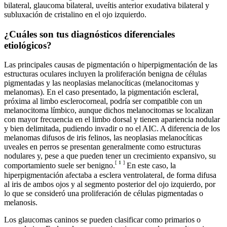
bilateral, glaucoma bilateral, uveítis anterior exudativa bilateral y
subluxación de cristalino en el ojo izquierdo.
¿Cuáles son tus diagnósticos diferenciales
etiológicos?
Las principales causas de pigmentación o hiperpigmentación de las
estructuras oculares incluyen la proliferación benigna de células
pigmentadas y las neoplasias melanocíticas (melanocitomas y
melanomas). En el caso presentado, la pigmentación escleral,
próxima al limbo esclerocorneal, podría ser compatible con un
melanocitoma límbico, aunque dichos melanocitomas se localizan
con mayor frecuencia en el limbo dorsal y tienen apariencia nodular
y bien delimitada, pudiendo invadir o no el AIC. A diferencia de los
melanomas difusos de iris felinos, las neoplasias melanocíticas
uveales en perros se presentan generalmente como estructuras
nodulares y, pese a que pueden tener un crecimiento expansivo, su
[
1
]
comportamiento suele ser benigno.
En este caso, la
hiperpigmentación afectaba a esclera ventrolateral, de forma difusa
al iris de ambos ojos y al segmento posterior del ojo izquierdo, por
lo que se consideró una proliferación de células pigmentadas o
melanosis.
Los glaucomas caninos se pueden clasificar como primarios o