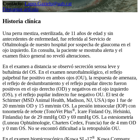
Contacto:
Laura.Gaztelu@uab.cat
Descargar artículo
Historia clínica
Una perra mestiza, esterilizada, de 11 años de edad y sin
antecedentes de enfermedad, fue referida al Servicio de
Oftalmología de nuestro hospital por sospecha de glaucoma en el
ojo izquierdo. En consulta, la paciente se mostraba alerta y el
examen físico general no reveló alteraciones.
En el examen a distancia se observó secreción serosa leve y
buftalmia del OS. En el examen neuroftalmológico, el reflejo
palpebral fue positivo en ambos ojos (OU), la respuesta de amenaza,
el reflejo de deslumbramiento y el reflejo pupilar directo fueron
positivos en el ojo derecho (OD) y negativos en el ojo izquierdo
(OS), y el reflejo pupilar indirecto fue negativo OU. El test de
Schirmer (MSD Animal Health, Madison, NJ, USA) tipo 1 fue de
20 mm/min OD y 15 mm/min OS. La presión intraocular (IOP) con
®
tonometría de rebote (TonoVet Plus
, Icare Finland Oy, Helsinki,
Finlandia) fue de 29 mmHg OD y 69 mmHg OS. La estesiometría
(Luneau Ophtalmologie, Charters Cedex, Francia) fue de 4 mm OD
y 0 mm OS. No se encontró dificultad a la retropulsión OU.
®
En el examen biomicroscópico (Kowa SL-17
, Kowa Company,