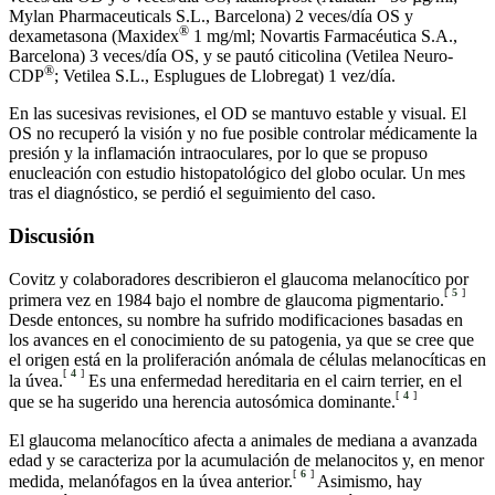
Mylan Pharmaceuticals S.L., Barcelona) 2 veces/día OS y
®
dexametasona (Maxidex
1 mg/ml; Novartis Farmacéutica S.A.,
Barcelona) 3 veces/día OS, y se pautó citicolina (Vetilea Neuro-
®
CDP
; Vetilea S.L., Esplugues de Llobregat) 1 vez/día.
En las sucesivas revisiones, el OD se mantuvo estable y visual. El
OS no recuperó la visión y no fue posible controlar médicamente la
presión y la inflamación intraoculares, por lo que se propuso
enucleación con estudio histopatológico del globo ocular. Un mes
tras el diagnóstico, se perdió el seguimiento del caso.
Discusión
Covitz y colaboradores describieron el glaucoma melanocítico por
[
5
]
primera vez en 1984 bajo el nombre de glaucoma pigmentario.
Desde entonces, su nombre ha sufrido modificaciones basadas en
los avances en el conocimiento de su patogenia, ya que se cree que
el origen está en la proliferación anómala de células melanocíticas en
[
4
]
la úvea.
Es una enfermedad hereditaria en el cairn terrier, en el
[
4
]
que se ha sugerido una herencia autosómica dominante.
El glaucoma melanocítico afecta a animales de mediana a avanzada
edad y se caracteriza por la acumulación de melanocitos y, en menor
[
6
]
medida, melanófagos en la úvea anterior.
Asimismo, hay