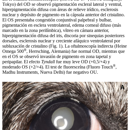
Tokyo) del OD se observó pigmentación escleral lateral y ventral,
hiperpigmentación difusa con áreas de relieve irídico, esclerosis
nuclear y depósito de pigmento en la cápsula anterior del cristalino.
El OS presentaba congestión conjuntival palpebral y bulbar,
pigmentación en esclera ventrolateral, edema corneal difuso (más
marcado en la zona perilímbica), vítreo en cámara anterior,
hiperpigmentación difusa del iris, discoria por sinequias posteriores
dorsales, esclerosis nuclear y creciente afáquico ventrolateral por
subluxación de cristalino (Fig. 1). La oftalmoscopía indirecta (Heine
®
Omega 500
, Herrsching, Alemania) fue normal OD, mientras que
en el OS se observó invasión de pigmento en zona tapetal y
peripapilar. El efecto
Tyndall
fue muy leve OD (+0,5/+4) y
®
moderado OS (+2/+4). El test de fluoresceína (Fluoro Touch
,
Madhu Instruments, Nueva Delhi) fue negativo OU.