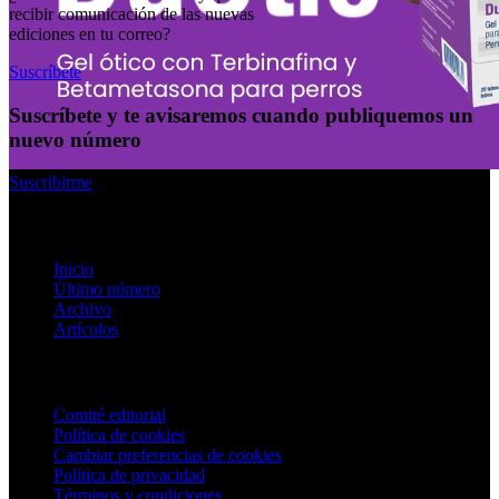
recibir comunicación de las nuevas
ediciones en tu correo?
Suscríbete
Suscríbete y te avisaremos cuando publiquemos un
nuevo número
Suscribirme
Enlaces rápidos
Inicio
Último número
Archivo
Artículos
Información
Comité editorial
Política de cookies
Cambiar preferencias de cookies
Política de privacidad
Términos y condiciones