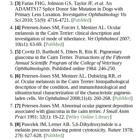
[3]
Farias FHG, Johnson GS, Taylor JF,
et al.
An
ADAMTS17 Splice Donor Site Mutation in Dogs with
Primary Lens Luxation.
Investigative Ophthalmology Vis
Sci
2010; 51(9): 4716-4721. [
PubMed
]
[4]
Petersen-Jones SM, Forcier J, Mentzer AL. Ocular
melanosis in the Cairn Terrier: clinical description and
investigation of mode of inheritance.
Vet Ophthalmol
2007;
10(s1): 63-69. [
PubMed
]
[5]
Covitz D, Barthold S, Diters R, Riis R. Pigmentary
glaucoma in the Cairn Terrier.
Transactions of the Fifteenth
Annual Scientific Program of the College of Veterinary
Ophthalmologists
. Published online 1984: 246-250.
[6]
Petersen-Jones SM, Mentzer AL, Dubielzig RR,
et
al.
Ocular melanosis in the Cairn Terrier: histopathological
description of the condition, and immunohistological and
ultrastructural characterization of the characteristic pigment-
laden cells.
Vet Ophthalmol
2008;11(4): 260-268. [
PubMed
]
[7]
Petersen-Jones SM. Abnormal ocular pigment deposition
associated with glaucoma in the cairn terrier.
J Small Anim
Pract
1991; 32(1): 19-22. [
Wiley Online Library
]
[8]
Pawelek JM, Lerner AB. 5,6-Dihydroxyindole is a
melanin precursor showing potent cytotoxicity.
Nature
1978;
276: 627-628. [
PubMed
]