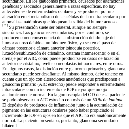
secundarios. En los glaucomas primarios, causados por alteraciones
genéticas y asociados generalmente a razas específicas, no hay
antecedentes de enfermedades oculares y se producen por una
alteración en el metabolismo de las células de la red trabecular o por
anomalías anatómicas que bloquean la salida del humor acuoso.
[
2
]
Su presentación suele ser bilateral, aunque no siempre
sincrónica. Los glaucomas secundarios, por el contrario, se
producen como consecuencia de la obstrucción del drenaje del
humor acuoso debido a un bloqueo físico, ya sea en el paso de
cámara posterior a cámara anterior (sinequia posterior,
luxación/subluxación de cristalino, catarata intumescente) o en el
drenaje por el AIC, como puede producirse en casos de luxación
anterior de cristalino, uveítis o neoplasias intraoculares, entre otros.
En algunos casos, la distinción entre glaucoma primario y glaucoma
secundario puede ser desafiante. Al mismo tiempo, debe tenerse en
cuenta que un ojo con alteraciones anatómicas que predisponen a
glaucoma primario (AIC estrecho) puede responder a enfermedades
intraoculares con un incremento de IOP mayor que un ojo
anatómicamente normal. En la gonioscopia del OD de esta paciente
se pudo observar un AIC estrecho con más de un 50 % de
laminae
.
El depósito de productos de inflamación junto a la acumulación de
pigmento en las estructuras oculares pudo haber propiciado el
incremento de IOP en ojos en los que el AIC no era anatómicamente
normal. La paciente presentaba, por tanto, glaucoma secundario
bilateral.