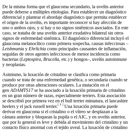
De la misma forma que el glaucoma secundario, la uveítis anterior
puede deberse a múltiples etiologías. Para establecer un diagnóstico
diferencial y plantear el abordaje diagnóstico que permita establecer
el origen de la uveítis, es importante reconocer si hay afección de
uno o ambos ojos, y si hay o no signos sistémicos asociados. En este
caso, se trataba de una uveítis anterior exudativa bilateral sin otros
signos de enfermedad sistémica. El diagnóstico diferencial incluyó el
glaucoma melanocítico como primera sospecha, causas infecciosas –
Leishmania
y
Ehrlichia
como principales causantes de inflamación,
seguidas de otros agentes infecciosos de menor incidencia como
bacterias (
Leptospira
,
Brucella
, etc.) y hongos–, uveítis autoinmune
y neoplasias.
Asimismo, la luxación de cristalino se clasifica como primaria
cuando se trata de una enfermedad genética, o secundaria cuando se
produce por otras alteraciones oculares. La mutación en el
gen
ADAMTS17
se ha asociado a la luxación primaria de cristalino
en un gran número de razas, especialmente terriers. Esta asociación
se describió por primera vez en el bull terrier miniatura, el lancashire
[
3
]
heelers y el jack russell terrier.
Una luxación primaria puede
derivar en glaucoma si el cristalino o el vítreo se desplazan a la
cámara anterior y bloquean la pupila o el AIC, y en uveítis anterior,
que por lo general es leve y debida al movimiento del cristalino y un
contacto físico anormal con el tejido uveal. La luxación de cristalino