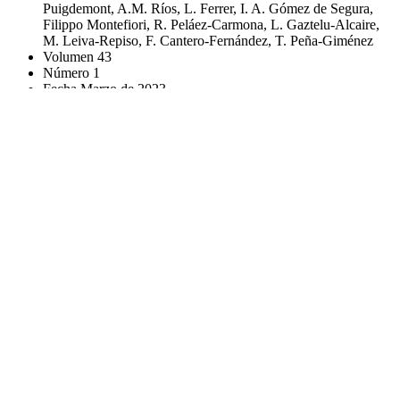
Puigdemont, A.M. Ríos, L. Ferrer, I. A. Gómez de Segura,
Filippo Montefiori, R. Peláez-Carmona, L. Gaztelu-Alcaire,
M. Leiva-Repiso, F. Cantero-Fernández, T. Peña-Giménez
Volumen
43
Número
1
Fecha
Marzo de 2023