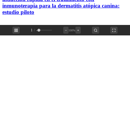
inmunoterapia para la dermatitis atópica canina:
estudio piloto
1
/
-
−
+
100%