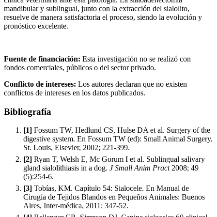
mandibular y sublingual, junto con la extracción del sialolito,
resuelve de manera satisfactoria el proceso, siendo la evolución y
pronóstico excelente.
Fuente de financiación:
Esta investigación no se realizó con
fondos comerciales, públicos o del sector privado.
Conflicto de intereses:
Los autores declaran que no existen
conflictos de intereses en los datos publicados.
Bibliografía
[1]
Fossum TW, Hedlund CS, Hulse DA et al. Surgery of the
digestive system. En Fossum TW (ed): Small Animal Surgery,
St. Louis, Elsevier, 2002; 221-399.
[2]
Ryan T, Welsh E, Mc Gorum I et al. Sublingual salivary
gland sialolithiasis in a dog.
J Small Anim Pract
2008; 49
(5):254-6.
[3]
Tobías, KM. Capítulo 54: Sialocele. En Manual de
Cirugía de Tejidos Blandos en Pequeños Animales: Buenos
Aires, Inter-médica, 2011; 347-52.