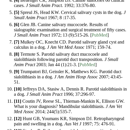
[4]
Bellenger CR, Simpson DJ. Canine sialoceles 60 clinical
cases.
J Small Anim Pract.
1992; 33:376-80.
[5]
Spreul JS, Head KW. Cervical salivary cysts in the dog.
J
Small Anim Pract
1967; 8 :17-35.
[6]
Glen JB. Canine salivary mucocoele. Results of
sialographic examination and surgical treatment of fifty cases.
J Small Anim Pract
1972; 13 (9):515-26. [
PubMed
]
[7]
Mulkey OC, Knecht CD. Parotid salivary gland cyst and
calculus in a dog.
J Am Vet Med Assoc
1971; 159-74.
[8]
Termote S. Parotid salivary duct mucocoele and
sialolithiasis following parotid duct transposition.
J Small
Anim Pract
2003; Jan 44 (1):21-3. [
PubMed
]
[9]
Trumpatori BJ, Geissler K, Matthews KG. Parotid duct
sialolithiasis in a dog.
J Am Anim Hosp Assoc
2007; 43:45-
51.
[10]
Jeffreys DA, Stasiw A, Dennis R. Parotid sialolithiasis in
a dog.
J Small Anim Pract
1996; 37:296-97.
[11]
Coutin JV, Reese SL, Thieman-Mankin K, Ellison GW.
What is your diagnosis? Mandibular sialolithiasis.
J Am Vet
Med Assoc
2014; 244(5):535-7.
[12]
Hunt GB, Youmans KR, Simpson DJ. Retropharyngeal
pain and swelling in a dog.
Aus Vet J
1997; 75: 476-91.