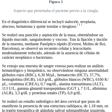
Figura 1
Aspecto que presentaba el paciente previo a la cirugía.
En el diagnóstico diferencial se incluyó sialocele, neoplasia,
[
1
]
absceso, hematoma y quiste tonsilar o tirogloso.
Se realizó una punción y aspiración de la masa, obteniéndose un
líquido mucoide, sanguinolento y viscoso. Tras la fijación y tinción
de la muestra, mediante Panóptico rápido (Everest, Molins de Rei,
Barcelona), se observó un recuento celular y leucocitario
moderadamente reducido, además de la ausencia de células de
carácter neoplásico o bacteriano.
Se extrajo una muestra de sangre venosa para realizar un análisis
hematológico y bioquímico, no observándose ninguna anormalidad:
glóbulos rojos (RBC), 6,30 M/µL, hematocrito (HCT), 37,7%,
hemoglobina (HGB), 14,0 g/dL, glóbulos blancos (WBC), 6160 K/
µL, creatinina (CREA), 0,7 mg/dL, alanina transaminasa (ALT),
113 U/L, gamma glutamil transpeptidasa (GGT ), 7 U/L, albúmina
(ALB), 3,3 g/dL y proteínas totales (TP), 6,9 g/dL.
Se realizó un estudio radiológico del área cervical que puso de
manifiesto la presencia de una estructura radiópaca, de 1,18 mm, en
la región topográfica de glándula salival submandibular izquierda,