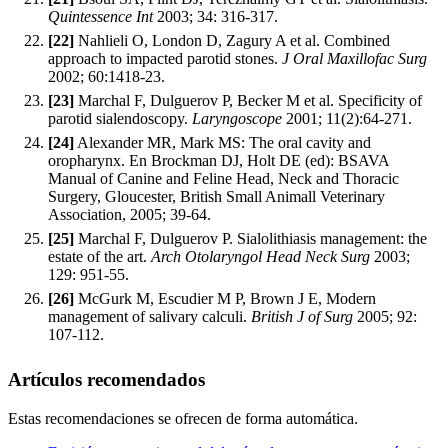
Quintessence Int
2003; 34: 316-317.
[22]
Nahlieli O, London D, Zagury A et al. Combined
approach to impacted parotid stones.
J Oral Maxillofac Surg
2002; 60:1418-23.
[23]
Marchal F, Dulguerov P, Becker M et al. Specificity of
parotid sialendoscopy.
Laryngoscope
2001; 11(2):64-271.
[24]
Alexander MR, Mark MS: The oral cavity and
oropharynx. En Brockman DJ, Holt DE (ed): BSAVA
Manual of Canine and Feline Head, Neck and Thoracic
Surgery, Gloucester, British Small Animall Veterinary
Association, 2005; 39-64.
[25]
Marchal F, Dulguerov P. Sialolithiasis management: the
estate of the art.
Arch Otolaryngol Head Neck Surg
2003;
129: 951-55.
[26]
McGurk M, Escudier M P, Brown J E, Modern
management of salivary calculi.
British J of Surg
2005; 92:
107-112.
Artículos recomendados
Estas recomendaciones se ofrecen de forma automática.