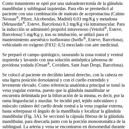
Como tratamiento se optó por una sialoadenectomía de la glándula
mandibular y sublingual izquierdas. Para ello se premedicó al
paciente con una combinación de maleato de acepromacina (Calmo
®
Neosan
, Pfizer, Alcobendas, Madrid) 0,03 mg/Kg y metadona
®
(Metasedin
, Esteve, Barcelona) 0,3 mg/Kg vía intramuscular. Para
®
la inducción se administró propofol intravenoso (Vetofol
, Esteve,
Barcelona) 5 mg/Kg y, tras su intubación, se utilizó para el
®
mantenimiento anestésico isofluorano (Isoflo
, Esteve, Barcelona),
vehiculado en oxígeno (FiO2: 0,5) mezclado con aire medicinal.
Se preparó el campo quirúrgico, rasurando la zona rostral y ventral
izquierda y lavando con una solución antiséptica jabonosa de
®
povidona yodada (Orsan
, Covidien, Sant Joan Despi, Barcelona).
Se colocó al paciente en decúbito lateral derecho, con la cabeza en
una ligera posición dorsolateral y con el cuello extendido y
levemente elevado. Como referencia anatómica principal se tomó la
vena yugular externa, puesto que la glándula mandibular se
encuentra delimitada por la bifurcación de la misma, es decir, por la
rama linguofacial y maxilar. Se incidió piel, tejido subcutáneo y
músculo cutáneo del cuello desde rostral a la vena yugular externa,
hasta sobrepasar el ángulo de la mandíbula y localizar la glándula
mandibular (Fig. 3A). Se seccionó la cápsula fibrosa de la glándula
mandibular, para disecarla junto con la porción monostomática de la
sublingual. La arteria y vena se encontraron en dorsomedial durante