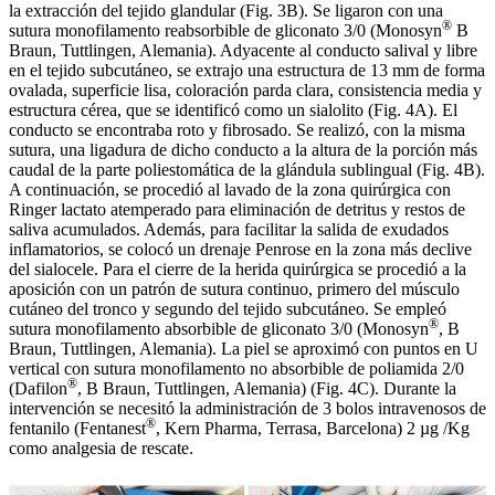
la extracción del tejido glandular (Fig. 3B). Se ligaron con una
®
sutura monofilamento reabsorbible de gliconato 3/0 (Monosyn
B
Braun, Tuttlingen, Alemania). Adyacente al conducto salival y libre
en el tejido subcutáneo, se extrajo una estructura de 13 mm de forma
ovalada, superficie lisa, coloración parda clara, consistencia media y
estructura cérea, que se identificó como un sialolito (Fig. 4A). El
conducto se encontraba roto y fibrosado. Se realizó, con la misma
sutura, una ligadura de dicho conducto a la altura de la porción más
caudal de la parte poliestomática de la glándula sublingual (Fig. 4B).
A continuación, se procedió al lavado de la zona quirúrgica con
Ringer lactato atemperado para eliminación de detritus y restos de
saliva acumulados. Además, para facilitar la salida de exudados
inflamatorios, se colocó un drenaje Penrose en la zona más declive
del sialocele. Para el cierre de la herida quirúrgica se procedió a la
aposición con un patrón de sutura continuo, primero del músculo
cutáneo del tronco y segundo del tejido subcutáneo. Se empleó
®
sutura monofilamento absorbible de gliconato 3/0 (Monosyn
, B
Braun, Tuttlingen, Alemania). La piel se aproximó con puntos en U
vertical con sutura monofilamento no absorbible de poliamida 2/0
®
(Dafilon
, B Braun, Tuttlingen, Alemania) (Fig. 4C). Durante la
intervención se necesitó la administración de 3 bolos intravenosos de
®
fentanilo (Fentanest
, Kern Pharma, Terrasa, Barcelona) 2 µg /Kg
como analgesia de rescate.