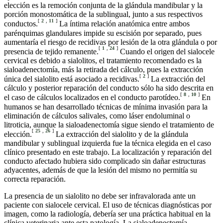
elección es la remoción conjunta de la glándula mandibular y la
porción monostomática de la sublingual, junto a sus respectivos
[
2
,
11
]
conductos.
La íntima relación anatómica entre ambos
parénquimas glandulares impide su escisión por separado, pues
aumentaría el riesgo de recidivas por lesión de la otra glándula o por
[
1
,
24
]
presencia de tejido remanente.
Cuando el origen del sialocele
cervical es debido a sialolitos, el tratamiento recomendado es la
sialoadenectomía, más la retirada del cálculo, pues la extracción
[
2
]
única del sialolito está asociado a recidivas.
La extracción del
cálculo y posterior reparación del conducto sólo ha sido descrita en
[
8
,
10
]
el caso de cálculos localizados en el conducto parotídeo.
En
humanos se han desarrollado técnicas de mínima invasión para la
eliminación de cálculos salivales, como láser endoluminal o
litroticia, aunque la sialoadenectomía sigue siendo el tratamiento de
[
25
,
26
]
elección.
La extracción del sialolito y de la glándula
mandibular y sublingual izquierda fue la técnica elegida en el caso
clínico presentado en este trabajo. La localización y reparación del
conducto afectado hubiera sido complicado sin dañar estructuras
adyacentes, además de que la lesión del mismo no permitía su
correcta reparación.
La presencia de un sialolito no debe ser infravalorada ante un
paciente con sialocele cervical. El uso de técnicas diagnósticas por
imagen, como la radiología, debería ser una práctica habitual en la
clínica veterinaria ante esta patología. La sialoadenectomía