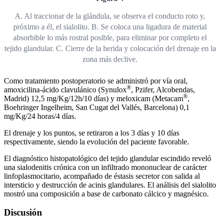
A. Al traccionar de la glándula, se observa el conducto roto y,
próximo a él, el sialolito. B. Se coloca una ligadura de material
absorbible lo más rostral posible, para eliminar por completo el
tejido glandular. C. Cierre de la herida y colocación del drenaje en la
zona más declive.
Como tratamiento postoperatorio se administró por vía oral,
®
amoxicilina-ácido clavulánico (Synulox
, Pzifer, Alcobendas,
®
Madrid) 12,5 mg/Kg/12h/10 días) y meloxicam (Metacam
,
Boehringer Ingelheim, San Cugat del Vallés, Barcelona) 0,1
mg/Kg/24 horas/4 días.
El drenaje y los puntos, se retiraron a los 3 días y 10 días
respectivamente, siendo la evolución del paciente favorable.
El diagnóstico histopatológico del tejido glandular escindido reveló
una sialodenitis crónica con un infiltrado mononuclear de carácter
linfoplasmocitario, acompañado de éstasis secretor con salida al
intersticio y destrucción de acinis glandulares. El análisis del sialolito
mostró una composición a base de carbonato cálcico y magnésico.
Discusión