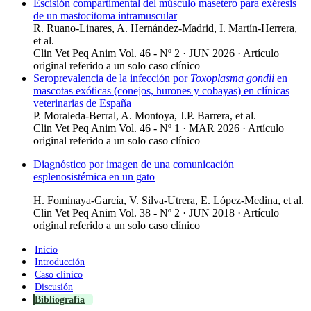
Escisión compartimental del músculo masetero para exéresis
de un mastocitoma intramuscular
R. Ruano-Linares, A. Hernández-Madrid, I. Martín-Herrera,
et al.
Clin Vet Peq Anim Vol. 46 - Nº 2 · JUN 2026 ·
Artículo
original referido a un solo caso clínico
Seroprevalencia de la infección por
Toxoplasma gondii
en
mascotas exóticas (conejos, hurones y cobayas) en clínicas
veterinarias de España
P. Moraleda-Berral, A. Montoya, J.P. Barrera, et al.
Clin Vet Peq Anim Vol. 46 - Nº 1 · MAR 2026 ·
Artículo
original referido a un solo caso clínico
Diagnóstico por imagen de una comunicación
esplenosistémica en un gato
H. Fominaya-García, V. Silva-Utrera, E. López-Medina, et al.
Clin Vet Peq Anim Vol. 38 - Nº 2 · JUN 2018 ·
Artículo
original referido a un solo caso clínico
Inicio
Introducción
Caso clínico
Discusión
Bibliografía