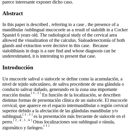
parece interesante exponer dicho caso.
Abstract
In this paper is described , referring to a case , the presence of a
mandibular /sublingual mucocoele as a result of sialolith in a Cocker
Spaniel 6 years old. The radiological study of the cervical area
allowed the visualization of the calculus. Sialoadenectomía of both
glands and extraction were decisive in this case. Because
sialolithiasis in dogs is a rare find and whose diagnosis can be
underestimated, it is interesting to present that case.
Introducción
Un mucocele salival o sialocele se define como la acumulación, a
nivel de tejido subcutáneo, de saliva procedente de una glándula o
conducto salivar dañado, generando en la zona una importante
[
1
,
2
]
reacción tisular.
En función de la localización, se describen
distintas formas de presentación clínica de un sialocele. El mucocele
cervical, que aparece en el espacio intermandibular o región cervical
superior debido a la afectación de las glándulas mandibular y/o
[
1
,
3
]
sublingual,
es la presentación más frecuente de sialocele en el
[
2
,
4
,
5
,
6
]
perro.
Otras localizaciones son sublingual o ránula,
[
1
]
zigomático y faríngeo.