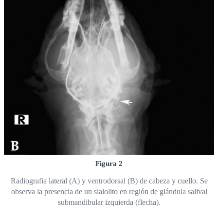
Figura 2
Radiografia lateral (A) y ventrodorsal (B) de cabeza y cuello. Se
observa la presencia de un sialolito en región de glándula salival
submandibular izquierda (flecha).