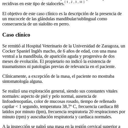
[
1
,
2
,
3
,
11
]
recidivas en este tipo de sialoceles.
El objetivo de este caso clínico es la descripción de la presencia de
un mucocele de las glándulas mandibular/sublingual como
consecuencia de un sialolito en perro.
Caso clínico
Se remitió al Hospital Veterinario de la Universidad de Zaragoza, un
Cocker Spaniel Inglés macho, de 6 años de edad, con una masa
ventral a la mandíbula, de aparición aguda y progresiva de dos
meses de evolución. El propietario no indicó la existencia de
traumatismos ni patologías previas de relevancia en el paciente.
Clínicamente, a excepción de la masa, el paciente no mostraba
sintomatología alguna.
Se realizó una exploración general, siendo sus constantes vitales
normales: aspecto de piel y pelo normal, ausencia de
linfoadenopatías, color de mucosas rosado, tiempo de rellenado
capilar < 1 segundo, temperatura 38,7º C, frecuencia cardiaca 88
latidos por minuto (lpm), frecuencia respiratoria 20 respiraciones por
minuto (rpm) y auscultación respiratoria y cardiaca normales.
A la inspección se palpó una masa en la región cervical superior a