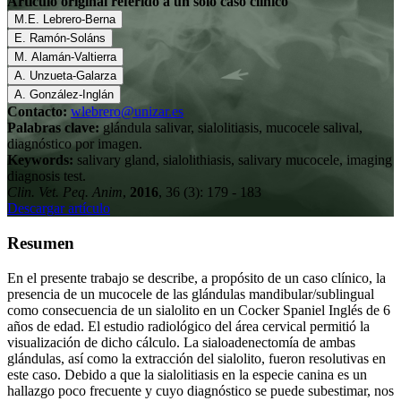
Artículo original referido a un solo caso clínico
M.E. Lebrero-Berna
E. Ramón-Soláns
M. Alamán-Valtierra
A. Unzueta-Galarza
A. González-Inglán
Contacto:
wlebrero@unizar.es
Palabras clave:
glándula salivar, sialolitiasis, mucocele salival,
diagnóstico por imagen.
Keywords:
salivary gland, sialolithiasis, salivary mucocele, imaging
diagnosis test.
Clin. Vet. Peq. Anim
,
2016
, 36 (3): 179 - 183
Descargar artículo
Resumen
En el presente trabajo se describe, a propósito de un caso clínico, la
presencia de un mucocele de las glándulas mandibular/sublingual
como consecuencia de un sialolito en un Cocker Spaniel Inglés de 6
años de edad. El estudio radiológico del área cervical permitió la
visualización de dicho cálculo. La sialoadenectomía de ambas
glándulas, así como la extracción del sialolito, fueron resolutivas en
este caso. Debido a que la sialolitiasis en la especie canina es un
hallazgo poco frecuente y cuyo diagnóstico se puede subestimar, nos