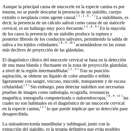
Aunque la principal causa de mucocele en la especie canina es por
trauma, no se puede descartar la presencia de un sialolito, cuerpo
[
1
,
2
,
6
,
7
]
extraño o neoplasia como agente causal.
La sialolitiasis, es
decir, la presencia de un cálculo salival como causa de un sialocele
[
2
,
8
,
9
]
cervical, es un hallazgo muy poco frecuente.
En la mayoría
de los casos la presencia de un sialolito produce la ruptura y
posterior fibrosis de los conductos salivares, permitiendo la salida de
[
8
,
9
,
10
]
saliva a los tejidos colindantes.
acumulándose en las zonas
más declives de proyección de las glándulas.
El diagnóstico clínico del mucocele cervical se basa en la detección
de una masa blanda y fluctuante en la zona de proyección glandular,
[
1
,
3
]
a nivel de la región intermandibular.
Tras su punción-
aspiración, se obtiene un líquido de color amarillo o teñido
ligeramente con sangre, viscoso, mucoide, transparente y de escasa
[
1
]
celularidad.
Sin embargo, para detectar sialolitos son necesarias
pruebas de imagen como radiología, ecografía, resonancia
[
8
,
9
,
11
]
magnética, tomografía computerizada o sialoendoscopia,
las
cuales no son habituales en el diagnóstico de un mucocele cervical
[
1
]
en la especie canina,
lo que puede implicar que su detección pase
desapercibida.
La sialoadenectomía mandibular y sublingual, junto con la
extracción del sialolito, es la terapia definitiva que evita posibles