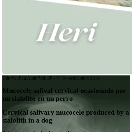
Clin Vet Peq Anim Vol. 36 • Nº 3 • septiembre 2016
Mucocele salival cervical ocasionado por
un sialolito en un perro
Cervical salivary mucocele produced by a
sialolith in a dog