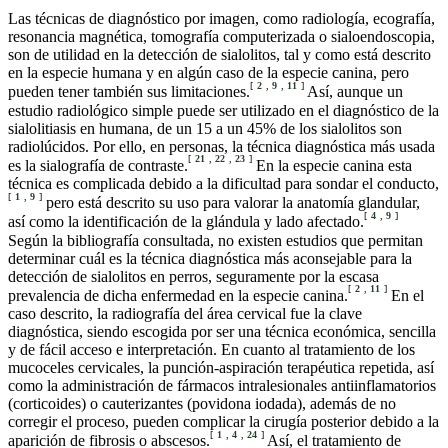
Las técnicas de diagnóstico por imagen, como radiología, ecografía,
resonancia magnética, tomografía computerizada o sialoendoscopia,
son de utilidad en la detección de sialolitos, tal y como está descrito
en la especie humana y en algún caso de la especie canina, pero
[
2
,
9
,
11
]
pueden tener también sus limitaciones.
Así, aunque un
estudio radiológico simple puede ser utilizado en el diagnóstico de la
sialolitiasis en humana, de un 15 a un 45% de los sialolitos son
radiolúcidos. Por ello, en personas, la técnica diagnóstica más usada
[
21
,
22
,
23
]
es la sialografía de contraste.
En la especie canina esta
técnica es complicada debido a la dificultad para sondar el conducto,
[
1
,
9
]
pero está descrito su uso para valorar la anatomía glandular,
[
4
,
9
]
así como la identificación de la glándula y lado afectado.
Según la bibliografía consultada, no existen estudios que permitan
determinar cuál es la técnica diagnóstica más aconsejable para la
detección de sialolitos en perros, seguramente por la escasa
[
2
,
11
]
prevalencia de dicha enfermedad en la especie canina.
En el
caso descrito, la radiografía del área cervical fue la clave
diagnóstica, siendo escogida por ser una técnica económica, sencilla
y de fácil acceso e interpretación. En cuanto al tratamiento de los
mucoceles cervicales, la punción-aspiración terapéutica repetida, así
como la administración de fármacos intralesionales antiinflamatorios
(corticoides) o cauterizantes (povidona iodada), además de no
corregir el proceso, pueden complicar la cirugía posterior debido a la
[
1
,
4
,
24
]
aparición de fibrosis o abscesos.
Así, el tratamiento de