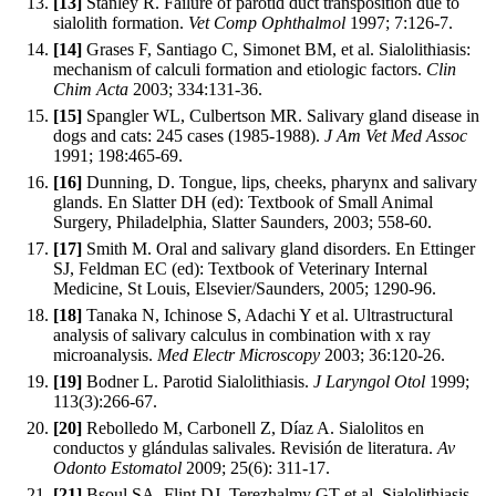
[13]
Stanley R. Failure of parotid duct transposition due to
sialolith formation.
Vet Comp Ophthalmol
1997; 7:126-7.
[14]
Grases F, Santiago C, Simonet BM, et al. Sialolithiasis:
mechanism of calculi formation and etiologic factors.
Clin
Chim Acta
2003; 334:131-36.
[15]
Spangler WL, Culbertson MR. Salivary gland disease in
dogs and cats: 245 cases (1985-1988).
J Am Vet Med Assoc
1991; 198:465-69.
[16]
Dunning, D. Tongue, lips, cheeks, pharynx and salivary
glands. En Slatter DH (ed): Textbook of Small Animal
Surgery, Philadelphia, Slatter Saunders, 2003; 558-60.
[17]
Smith M. Oral and salivary gland disorders. En Ettinger
SJ, Feldman EC (ed): Textbook of Veterinary Internal
Medicine, St Louis, Elsevier/Saunders, 2005; 1290-96.
[18]
Tanaka N, Ichinose S, Adachi Y et al. Ultrastructural
analysis of salivary calculus in combination with x ray
microanalysis.
Med Electr Microscopy
2003; 36:120-26.
[19]
Bodner L. Parotid Sialolithiasis.
J Laryngol Otol
1999;
113(3):266-67.
[20]
Rebolledo M, Carbonell Z, Díaz A. Sialolitos en
conductos y glándulas salivales. Revisión de literatura.
Av
Odonto Estomatol
2009; 25(6): 311-17.
[21]
Bsoul SA, Flint DJ, Terezhalmy GT et al. Sialolithiasis.