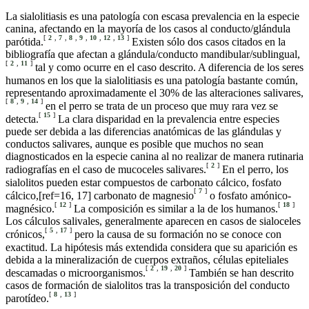
La sialolitiasis es una patología con escasa prevalencia en la especie
canina, afectando en la mayoría de los casos al conducto/glándula
[
2
,
7
,
8
,
9
,
10
,
12
,
13
]
parótida.
Existen sólo dos casos citados en la
bibliografía que afectan a glándula/conducto mandibular/sublingual,
[
2
,
11
]
tal y como ocurre en el caso descrito. A diferencia de los seres
humanos en los que la sialolitiasis es una patología bastante común,
representando aproximadamente el 30% de las alteraciones salivares,
[
8
,
9
,
14
]
en el perro se trata de un proceso que muy rara vez se
[
15
]
detecta.
La clara disparidad en la prevalencia entre especies
puede ser debida a las diferencias anatómicas de las glándulas y
conductos salivares, aunque es posible que muchos no sean
diagnosticados en la especie canina al no realizar de manera rutinaria
[
2
]
radiografías en el caso de mucoceles salivares.
En el perro, los
sialolitos pueden estar compuestos de carbonato cálcico, fosfato
[
7
]
cálcico,[ref=16, 17] carbonato de magnesio
o fosfato amónico-
[
12
]
[
18
]
magnésico.
La composición es similar a la de los humanos.
Los cálculos salivales, generalmente aparecen en casos de sialoceles
[
5
,
17
]
crónicos,
pero la causa de su formación no se conoce con
exactitud. La hipótesis más extendida considera que su aparición es
debida a la mineralización de cuerpos extraños, células epiteliales
[
2
,
19
,
20
]
descamadas o microorganismos.
También se han descrito
casos de formación de sialolitos tras la transposición del conducto
[
8
,
13
]
parotídeo.