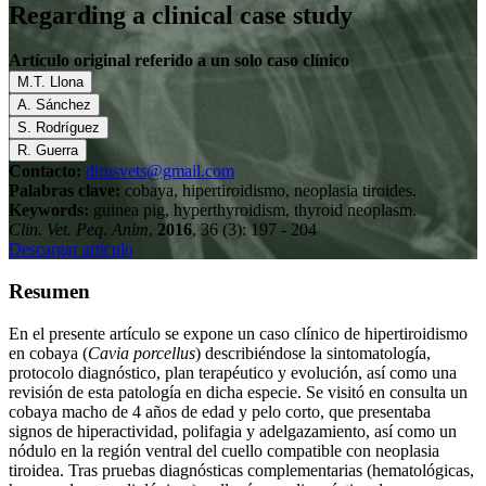
Regarding a clinical case study
Artículo original referido a un solo caso clínico
M.T. Llona
A. Sánchez
S. Rodríguez
R. Guerra
Contacto:
dirusvets@gmail.com
Palabras clave:
cobaya, hipertiroidismo, neoplasia tiroides.
Keywords:
guinea pig, hyperthyroidism, thyroid neoplasm.
Clin. Vet. Peq. Anim
,
2016
, 36 (3): 197 - 204
Descargar artículo
Resumen
En el presente artículo se expone un caso clínico de hipertiroidismo
en cobaya (
Cavia porcellus
) describiéndose la sintomatología,
protocolo diagnóstico, plan terapéutico y evolución, así como una
revisión de esta patología en dicha especie. Se visitó en consulta un
cobaya macho de 4 años de edad y pelo corto, que presentaba
signos de hiperactividad, polifagia y adelgazamiento, así como un
nódulo en la región ventral del cuello compatible con neoplasia
tiroidea. Tras pruebas diagnósticas complementarias (hematológicas,