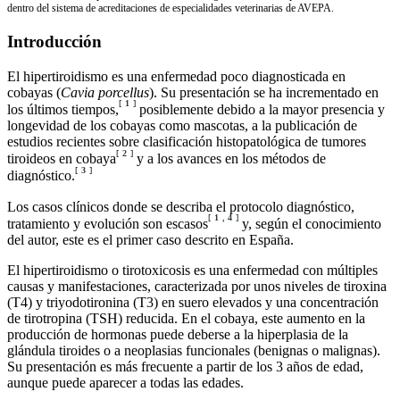
dentro del sistema de acreditaciones de especialidades veterinarias de AVEPA.
Introducción
El hipertiroidismo es una enfermedad poco diagnosticada en
cobayas (
Cavia porcellus
). Su presentación se ha incrementado en
[
1
]
los últimos tiempos,
posiblemente debido a la mayor presencia y
longevidad de los cobayas como mascotas, a la publicación de
estudios recientes sobre clasificación histopatológica de tumores
[
2
]
tiroideos en cobaya
y a los avances en los métodos de
[
3
]
diagnóstico.
Los casos clínicos donde se describa el protocolo diagnóstico,
[
1
,
4
]
tratamiento y evolución son escasos
y, según el conocimiento
del autor, este es el primer caso descrito en España.
El hipertiroidismo o tirotoxicosis es una enfermedad con múltiples
causas y manifestaciones, caracterizada por unos niveles de tiroxina
(T4) y triyodotironina (T3) en suero elevados y una concentración
de tirotropina (TSH) reducida. En el cobaya, este aumento en la
producción de hormonas puede deberse a la hiperplasia de la
glándula tiroides o a neoplasias funcionales (benignas o malignas).
Su presentación es más frecuente a partir de los 3 años de edad,
aunque puede aparecer a todas las edades.