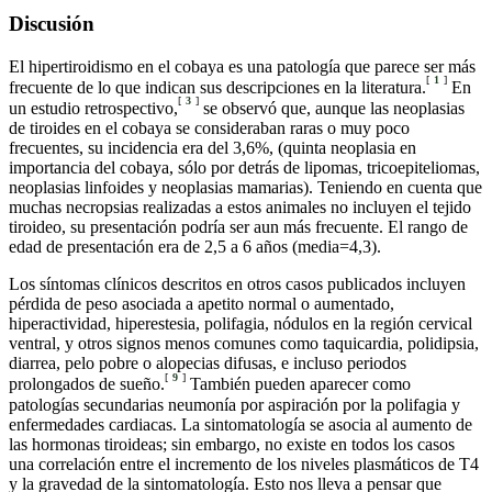
Discusión
El hipertiroidismo en el cobaya es una patología que parece ser más
[
1
]
frecuente de lo que indican sus descripciones en la literatura.
En
[
3
]
un estudio retrospectivo,
se observó que, aunque las neoplasias
de tiroides en el cobaya se consideraban raras o muy poco
frecuentes, su incidencia era del 3,6%, (quinta neoplasia en
importancia del cobaya, sólo por detrás de lipomas, tricoepiteliomas,
neoplasias linfoides y neoplasias mamarias). Teniendo en cuenta que
muchas necropsias realizadas a estos animales no incluyen el tejido
tiroideo, su presentación podría ser aun más frecuente. El rango de
edad de presentación era de 2,5 a 6 años (media=4,3).
Los síntomas clínicos descritos en otros casos publicados incluyen
pérdida de peso asociada a apetito normal o aumentado,
hiperactividad, hiperestesia, polifagia, nódulos en la región cervical
ventral, y otros signos menos comunes como taquicardia, polidipsia,
diarrea, pelo pobre o alopecias difusas, e incluso periodos
[
9
]
prolongados de sueño.
También pueden aparecer como
patologías secundarias neumonía por aspiración por la polifagia y
enfermedades cardiacas. La sintomatología se asocia al aumento de
las hormonas tiroideas; sin embargo, no existe en todos los casos
una correlación entre el incremento de los niveles plasmáticos de T4
y la gravedad de la sintomatología. Esto nos lleva a pensar que