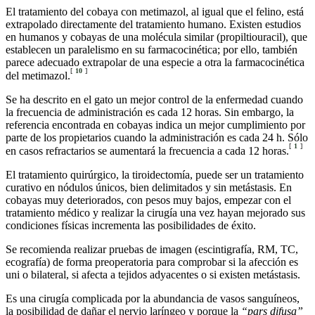
El tratamiento del cobaya con metimazol, al igual que el felino, está
extrapolado directamente del tratamiento humano. Existen estudios
en humanos y cobayas de una molécula similar (propiltiouracil), que
establecen un paralelismo en su farmacocinética; por ello, también
parece adecuado extrapolar de una especie a otra la farmacocinética
[
10
]
del metimazol.
Se ha descrito en el gato un mejor control de la enfermedad cuando
la frecuencia de administración es cada 12 horas. Sin embargo, la
referencia encontrada en cobayas indica un mejor cumplimiento por
parte de los propietarios cuando la administración es cada 24 h. Sólo
[
1
]
en casos refractarios se aumentará la frecuencia a cada 12 horas.
El tratamiento quirúrgico, la tiroidectomía, puede ser un tratamiento
curativo en nódulos únicos, bien delimitados y sin metástasis. En
cobayas muy deteriorados, con pesos muy bajos, empezar con el
tratamiento médico y realizar la cirugía una vez hayan mejorado sus
condiciones físicas incrementa las posibilidades de éxito.
Se recomienda realizar pruebas de imagen (escintigrafía, RM, TC,
ecografía) de forma preoperatoria para comprobar si la afección es
uni o bilateral, si afecta a tejidos adyacentes o si existen metástasis.
Es una cirugía complicada por la abundancia de vasos sanguíneos,
la posibilidad de dañar el nervio laríngeo y porque la
“pars difusa”