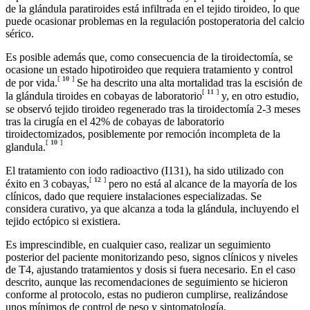
de la glándula paratiroides está infiltrada en el tejido tiroideo, lo que
puede ocasionar problemas en la regulación postoperatoria del calcio
sérico.
Es posible además que, como consecuencia de la tiroidectomía, se
ocasione un estado hipotiroideo que requiera tratamiento y control
[
10
]
de por vida.
Se ha descrito una alta mortalidad tras la escisión de
[
11
]
la glándula tiroides en cobayas de laboratorio
y, en otro estudio,
se observó tejido tiroideo regenerado tras la tiroidectomía 2-3 meses
tras la cirugía en el 42% de cobayas de laboratorio
tiroidectomizados, posiblemente por remoción incompleta de la
[
10
]
glandula.
El tratamiento con iodo radioactivo (I131), ha sido utilizado con
[
12
]
éxito en 3 cobayas,
pero no está al alcance de la mayoría de los
clínicos, dado que requiere instalaciones especializadas. Se
considera curativo, ya que alcanza a toda la glándula, incluyendo el
tejido ectópico si existiera.
Es imprescindible, en cualquier caso, realizar un seguimiento
posterior del paciente monitorizando peso, signos clínicos y niveles
de T4, ajustando tratamientos y dosis si fuera necesario. En el caso
descrito, aunque las recomendaciones de seguimiento se hicieron
conforme al protocolo, estas no pudieron cumplirse, realizándose
unos mínimos de control de peso y sintomatología.