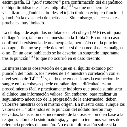
escintigrafía. El
“gold standard”
para confirmación del diagnóstico
[
5
]
de hipertiroidismo es la escintigrafía,
ya que nos permite
visualizar las glándulas tiroides, el tejido tiroideo ectópico funcional
y también la existencia de metástasis. Sin embargo, el acceso a esta
prueba es muy limitado.
La citología de aspirados nodulares en el cobaya (PAF) es útil para
el diagnóstico, tal como se muestra en la Tabla 2. En nuestro caso
confirmó la existencia de una neoplasia, pero sólo con la punción
con aguja fina no se puede determinar si dicha neoplasia es maligna
o no. En un caso publicado se ha descrito un sangrado importante
[
9
]
tras la punción,
lo que no ocurrió en el caso descrito.
Es interesante la observación de que en el líquido extraído por
punción del nódulo, los niveles de T4 muestran correlación con el
[
1
,
4
]
nivel sérico de T4
y, dado que en ocasiones la extracción de
sangre en los cobayas puede entrañar alguna dificultad, es un
procedimiento fácil y prácticamente indoloro que puede suministrar
al clínico una información valiosa. Sin embargo, para realizar un
seguimiento adecuado de la progresión de la enfermedad, deben
valorarse muestras con el mismo origen. En nuestro caso, aunque los
valores de T4 obtenidos en la punción del nódulo fueron muy
elevados, la decisión del incremento de la dosis se tomó en base a la
reagudización de la sintomatología, ya que no teníamos valores de
referencia previos de punción. No existe información sobre si la