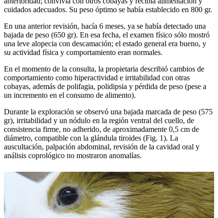
anterioridad; convivía con otros cobayas y recibía alimentación y
cuidados adecuados. Su peso óptimo se había establecido en 800 gr.
En una anterior revisión, hacía 6 meses, ya se había detectado una
bajada de peso (650 gr). En esa fecha, el examen físico sólo mostró
una leve alopecia con descamación; el estado general era bueno, y
su actividad física y comportamiento eran normales.
En el momento de la consulta, la propietaria describió cambios de
comportamiento como hiperactividad e irritabilidad con otras
cobayas, además de polifagia, polidipsia y pérdida de peso (pese a
un incremento en el consumo de alimento).
Durante la exploración se observó una bajada marcada de peso (575
gr), irritabilidad y un nódulo en la región ventral del cuello, de
consistencia firme, no adherido, de aproximadamente 0,5 cm de
diámetro, compatible con la glándula tiroides (Fig. 1). La
auscultación, palpación abdominal, revisión de la cavidad oral y
análisis coprológico no mostraron anomalías.