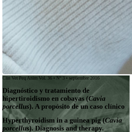
Clin Vet Peq Anim Vol. 36 • Nº 3 • septiembre 2016
Diagnóstico y tratamiento de
hipertiroidismo en cobayas (
Cavia
porcellus
). A propósito de un caso clínico
Hyperthyroidism in a guinea pig (
Cavia
porcellus
). Diagnosis and therapy.