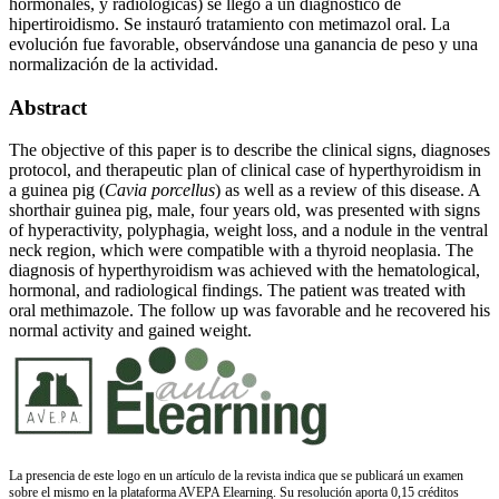
hormonales, y radiológicas) se llegó a un diagnóstico de
hipertiroidismo. Se instauró tratamiento con metimazol oral. La
evolución fue favorable, observándose una ganancia de peso y una
normalización de la actividad.
Abstract
The objective of this paper is to describe the clinical signs, diagnoses
protocol, and therapeutic plan of clinical case of hyperthyroidism in
a guinea pig (
Cavia porcellus
) as well as a review of this disease. A
shorthair guinea pig, male, four years old, was presented with signs
of hyperactivity, polyphagia, weight loss, and a nodule in the ventral
neck region, which were compatible with a thyroid neoplasia. The
diagnosis of hyperthyroidism was achieved with the hematological,
hormonal, and radiological findings. The patient was treated with
oral methimazole. The follow up was favorable and he recovered his
normal activity and gained weight.
La presencia de este logo en un artículo de la revista indica que se publicará un examen
sobre el mismo en la plataforma AVEPA Elearning. Su resolución aporta 0,15 créditos