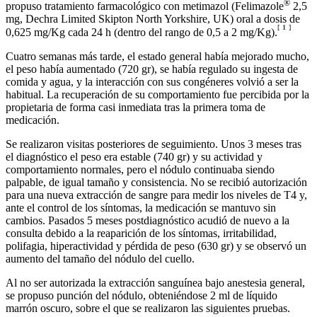
®
propuso tratamiento farmacológico con metimazol (Felimazole
2,5
mg, Dechra Limited Skipton North Yorkshire, UK) oral a dosis de
[
1
]
0,625 mg/Kg cada 24 h (dentro del rango de 0,5 a 2 mg/Kg).
Cuatro semanas más tarde, el estado general había mejorado mucho,
el peso había aumentado (720 gr), se había regulado su ingesta de
comida y agua, y la interacción con sus congéneres volvió a ser la
habitual. La recuperación de su comportamiento fue percibida por la
propietaria de forma casi inmediata tras la primera toma de
medicación.
Se realizaron visitas posteriores de seguimiento. Unos 3 meses tras
el diagnóstico el peso era estable (740 gr) y su actividad y
comportamiento normales, pero el nódulo continuaba siendo
palpable, de igual tamaño y consistencia. No se recibió autorización
para una nueva extracción de sangre para medir los niveles de T4 y,
ante el control de los síntomas, la medicación se mantuvo sin
cambios. Pasados 5 meses postdiagnóstico acudió de nuevo a la
consulta debido a la reaparición de los síntomas, irritabilidad,
polifagia, hiperactividad y pérdida de peso (630 gr) y se observó un
aumento del tamaño del nódulo del cuello.
Al no ser autorizada la extracción sanguínea bajo anestesia general,
se propuso punción del nódulo, obteniéndose 2 ml de líquido
marrón oscuro, sobre el que se realizaron las siguientes pruebas.