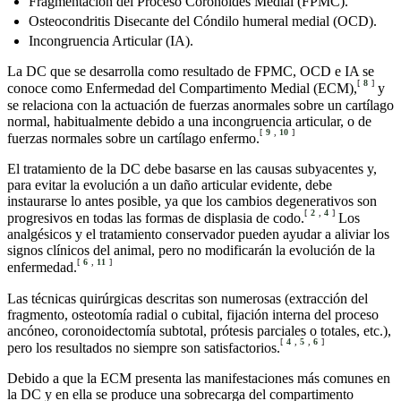
Fragmentación del Proceso Coronoides Medial (FPMC).
Osteocondritis Disecante del Cóndilo humeral medial (OCD).
Incongruencia Articular (IA).
La DC que se desarrolla como resultado de FPMC, OCD e IA se
[
8
]
conoce como Enfermedad del Compartimento Medial (ECM),
y
se relaciona con la actuación de fuerzas anormales sobre un cartílago
normal, habitualmente debido a una incongruencia articular, o de
[
9
,
10
]
fuerzas normales sobre un cartílago enfermo.
El tratamiento de la DC debe basarse en las causas subyacentes y,
para evitar la evolución a un daño articular evidente, debe
instaurarse lo antes posible, ya que los cambios degenerativos son
[
2
,
4
]
progresivos en todas las formas de displasia de codo.
Los
analgésicos y el tratamiento conservador pueden ayudar a aliviar los
signos clínicos del animal, pero no modificarán la evolución de la
[
6
,
11
]
enfermedad.
Las técnicas quirúrgicas descritas son numerosas (extracción del
fragmento, osteotomía radial o cubital, fijación interna del proceso
ancóneo, coronoidectomía subtotal, prótesis parciales o totales, etc.),
[
4
,
5
,
6
]
pero los resultados no siempre son satisfactorios.
Debido a que la ECM presenta las manifestaciones más comunes en
la DC y en ella se produce una sobrecarga del compartimento