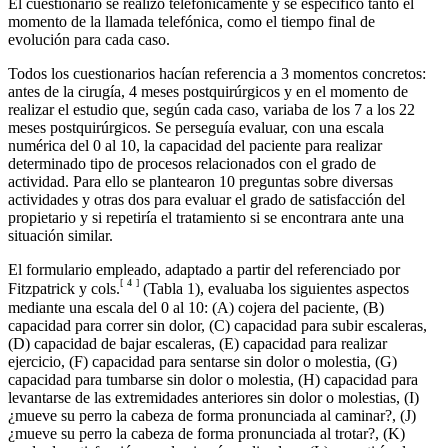
El cuestionario se realizó telefónicamente y se especificó tanto el
momento de la llamada telefónica, como el tiempo final de
evolución para cada caso.
Todos los cuestionarios hacían referencia a 3 momentos concretos:
antes de la cirugía, 4 meses postquirúrgicos y en el momento de
realizar el estudio que, según cada caso, variaba de los 7 a los 22
meses postquirúrgicos. Se perseguía evaluar, con una escala
numérica del 0 al 10, la capacidad del paciente para realizar
determinado tipo de procesos relacionados con el grado de
actividad. Para ello se plantearon 10 preguntas sobre diversas
actividades y otras dos para evaluar el grado de satisfacción del
propietario y si repetiría el tratamiento si se encontrara ante una
situación similar.
El formulario empleado, adaptado a partir del referenciado por
[
4
]
Fitzpatrick y cols.
(Tabla 1), evaluaba los siguientes aspectos
mediante una escala del 0 al 10: (A) cojera del paciente, (B)
capacidad para correr sin dolor, (C) capacidad para subir escaleras,
(D) capacidad de bajar escaleras, (E) capacidad para realizar
ejercicio, (F) capacidad para sentarse sin dolor o molestia, (G)
capacidad para tumbarse sin dolor o molestia, (H) capacidad para
levantarse de las extremidades anteriores sin dolor o molestias, (I)
¿mueve su perro la cabeza de forma pronunciada al caminar?, (J)
¿mueve su perro la cabeza de forma pronunciada al trotar?, (K)