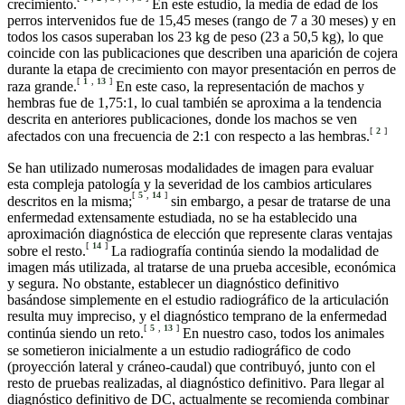
crecimiento.
En este estudio, la media de edad de los
perros intervenidos fue de 15,45 meses (rango de 7 a 30 meses) y en
todos los casos superaban los 23 kg de peso (23 a 50,5 kg), lo que
coincide con las publicaciones que describen una aparición de cojera
durante la etapa de crecimiento con mayor presentación en perros de
[
1
,
13
]
raza grande.
En este caso, la representación de machos y
hembras fue de 1,75:1, lo cual también se aproxima a la tendencia
descrita en anteriores publicaciones, donde los machos se ven
[
2
]
afectados con una frecuencia de 2:1 con respecto a las hembras.
Se han utilizado numerosas modalidades de imagen para evaluar
esta compleja patología y la severidad de los cambios articulares
[
5
,
14
]
descritos en la misma;
sin embargo, a pesar de tratarse de una
enfermedad extensamente estudiada, no se ha establecido una
aproximación diagnóstica de elección que represente claras ventajas
[
14
]
sobre el resto.
La radiografía continúa siendo la modalidad de
imagen más utilizada, al tratarse de una prueba accesible, económica
y segura. No obstante, establecer un diagnóstico definitivo
basándose simplemente en el estudio radiográfico de la articulación
resulta muy impreciso, y el diagnóstico temprano de la enfermedad
[
5
,
13
]
continúa siendo un reto.
En nuestro caso, todos los animales
se sometieron inicialmente a un estudio radiográfico de codo
(proyección lateral y cráneo-caudal) que contribuyó, junto con el
resto de pruebas realizadas, al diagnóstico definitivo. Para llegar al
diagnóstico definitivo de DC, actualmente se recomienda combinar