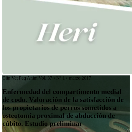
Clin Vet Peq Anim Vol. 37 • Nº 1 • marzo 2017
Enfermedad del compartimento medial
de codo. Valoración de la satisfacción de
los propietarios de perros sometidos a
osteotomía proximal de abducción de
cúbito. Estudio preliminar