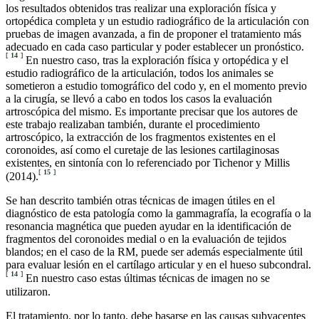
los resultados obtenidos tras realizar una exploración física y
ortopédica completa y un estudio radiográfico de la articulación con
pruebas de imagen avanzada, a fin de proponer el tratamiento más
adecuado en cada caso particular y poder establecer un pronóstico.
[
14
]
En nuestro caso, tras la exploración física y ortopédica y el
estudio radiográfico de la articulación, todos los animales se
sometieron a estudio tomográfico del codo y, en el momento previo
a la cirugía, se llevó a cabo en todos los casos la evaluación
artroscópica del mismo. Es importante precisar que los autores de
este trabajo realizaban también, durante el procedimiento
artroscópico, la extracción de los fragmentos existentes en el
coronoides, así como el curetaje de las lesiones cartilaginosas
existentes, en sintonía con lo referenciado por Tichenor y Millis
[
15
]
(2014).
Se han descrito también otras técnicas de imagen útiles en el
diagnóstico de esta patología como la gammagrafía, la ecografía o la
resonancia magnética que pueden ayudar en la identificación de
fragmentos del coronoides medial o en la evaluación de tejidos
blandos; en el caso de la RM, puede ser además especialmente útil
para evaluar lesión en el cartílago articular y en el hueso subcondral.
[
14
]
En nuestro caso estas últimas técnicas de imagen no se
utilizaron.
El tratamiento, por lo tanto, debe basarse en las causas subyacentes