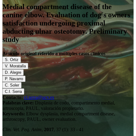
Medial compartment disease of the
canine elbow. Evaluation of dog´s owners
satisfaction undergoing proximal
abducting ulnar osteotomy. Preliminary
study
Artículo original referido a múltiples casos clínicos
S. Ortiz
V. Moratalla
D. Alegre
P. Navarro
C. Soler
C.I. Serra
Contacto:
ci.serra@ucv.es
Palabras clave:
Displasia de codo, compartimento medial,
artroscopia, PAUL, valoración propietario.
Keywords:
Elbow dysplasia, medial compartment disease,
arthroscopy, PAUL, owner evaluation.
Clin. Vet. Peq. Anim
,
2017
, 37 (1): 33 - 41