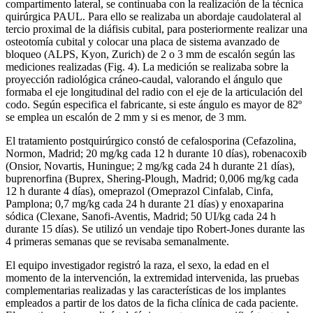
compartimento lateral, se continuaba con la realización de la técnica
quirúrgica PAUL. Para ello se realizaba un abordaje caudolateral al
tercio proximal de la diáfisis cubital, para posteriormente realizar una
osteotomía cubital y colocar una placa de sistema avanzado de
bloqueo (ALPS, Kyon, Zurich) de 2 o 3 mm de escalón según las
mediciones realizadas (Fig. 4). La medición se realizaba sobre la
proyección radiológica cráneo-caudal, valorando el ángulo que
formaba el eje longitudinal del radio con el eje de la articulación del
codo. Según especifica el fabricante, si este ángulo es mayor de 82º
se emplea un escalón de 2 mm y si es menor, de 3 mm.
El tratamiento postquirúrgico constó de cefalosporina (Cefazolina,
Normon, Madrid; 20 mg/kg cada 12 h durante 10 días), robenacoxib
(Onsior, Novartis, Huningue; 2 mg/kg cada 24 h durante 21 días),
buprenorfina (Buprex, Shering-Plough, Madrid; 0,006 mg/kg cada
12 h durante 4 días), omeprazol (Omeprazol Cinfalab, Cinfa,
Pamplona; 0,7 mg/kg cada 24 h durante 21 días) y enoxaparina
sódica (Clexane, Sanofi-Aventis, Madrid; 50 UI/kg cada 24 h
durante 15 días). Se utilizó un vendaje tipo Robert-Jones durante las
4 primeras semanas que se revisaba semanalmente.
El equipo investigador registró la raza, el sexo, la edad en el
momento de la intervención, la extremidad intervenida, las pruebas
complementarias realizadas y las características de los implantes
empleados a partir de los datos de la ficha clínica de cada paciente.