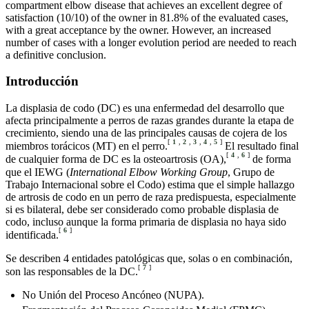
compartment elbow disease that achieves an excellent degree of
satisfaction (10/10) of the owner in 81.8% of the evaluated cases,
with a great acceptance by the owner. However, an increased
number of cases with a longer evolution period are needed to reach
a definitive conclusion.
Introducción
La displasia de codo (DC) es una enfermedad del desarrollo que
afecta principalmente a perros de razas grandes durante la etapa de
crecimiento, siendo una de las principales causas de cojera de los
[
1
,
2
,
3
,
4
,
5
]
miembros torácicos (MT) en el perro.
El resultado final
[
4
,
6
]
de cualquier forma de DC es la osteoartrosis (OA),
de forma
que el IEWG (
International Elbow Working Group
, Grupo de
Trabajo Internacional sobre el Codo) estima que el simple hallazgo
de artrosis de codo en un perro de raza predispuesta, especialmente
si es bilateral, debe ser considerado como probable displasia de
codo, incluso aunque la forma primaria de displasia no haya sido
[
6
]
identificada.
Se describen 4 entidades patológicas que, solas o en combinación,
[
7
]
son las responsables de la DC.
No Unión del Proceso Ancóneo (NUPA).