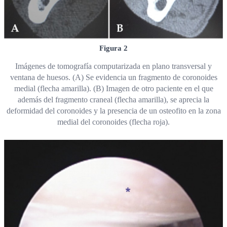
Figura 2
Imágenes de tomografía computarizada en plano transversal y
ventana de huesos. (A) Se evidencia un fragmento de coronoides
medial (flecha amarilla). (B) Imagen de otro paciente en el que
además del fragmento craneal (flecha amarilla), se aprecia la
deformidad del coronoides y la presencia de un osteofito en la zona
medial del coronoides (flecha roja).