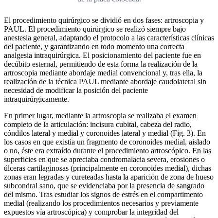
El procedimiento quirúrgico se dividió en dos fases: artroscopia y
PAUL. El procedimiento quirúrgico se realizó siempre bajo
anestesia general, adaptando el protocolo a las características clínicas
del paciente, y garantizando en todo momento una correcta
analgesia intraquirúrgica. El posicionamiento del paciente fue en
decúbito esternal, permitiendo de esta forma la realización de la
artroscopia mediante abordaje medial convencional y, tras ella, la
realización de la técnica PAUL mediante abordaje caudolateral sin
necesidad de modificar la posición del paciente
intraquirúrgicamente.
En primer lugar, mediante la artroscopia se realizaba el examen
completo de la articulación: incisura cubital, cabeza del radio,
cóndilos lateral y medial y coronoides lateral y medial (Fig. 3). En
los casos en que existía un fragmento de coronoides medial, aislado
o no, éste era extraído durante el procedimiento artroscópico. En las
superficies en que se apreciaba condromalacia severa, erosiones o
úlceras cartilaginosas (principalmente en coronoides medial), dichas
zonas eran legradas y cureteadas hasta la aparición de zona de hueso
subcondral sano, que se evidenciaba por la presencia de sangrado
del mismo. Tras estudiar los signos de estrés en el compartimento
medial (realizando los procedimientos necesarios y previamente
expuestos vía artroscópica) y comprobar la integridad del