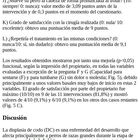
J) ¿Mueve su perro la cabeza de forma pronunciada al trotar? (10:
siempre/ 0: nunca): valor medio de 3,09 puntos antes de la
intervención y de 0,3 puntos en el momento del cuestionario.
K) Grado de satisfacción con la cirugía realizada (0: nula/ 10:
excelente): obtuvo una puntuación media de 9 puntos.
L) ¿Repetiría el tratamiento en las mismas condiciones? (0:
nunca/10: sí, sin dudarlo): obtuvo una puntuación media de 9,1
puntos.
Los resultados obtenidos mostraron por tanto una mejoría (p<0,05)
funcional, según la impresión del propietario, en todas las variables
evaluadas a excepción de la pregunta F y G (Capacidad para
sentarse (F) y para tumbarse (G) sin dolor o molestia; Fig. 5), debido
principalmente a unos valores basales muy bajos de inicio en estas 2
variables. El grado de satisfacción por parte del propietario fue
máximo (10/10) en 9 de las 11 intervenciones (81,8%) y mostró
valores de 4/10 (9,1%) y 6/10 (9,1%) en los otros dos casos restantes
(Fig. 5 C).
Discusión
La displasia de codo (DC) es una enfermedad del desarrollo que
afecta principalmente a perros de razas grandes durante la etapa de
[
1
,
2
,
3
,
4
,
5
]