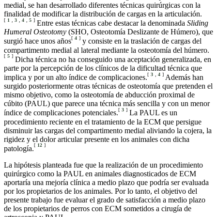
medial, se han desarrollado diferentes técnicas quirúrgicas con la
finalidad de modificar la distribución de cargas en la articulación.
[
1
,
3
,
4
,
5
]
Entre estas técnicas cabe destacar la denominada
Sliding
Humeral Osteotomy
(SHO, Osteotomía Deslizante de Húmero), que
[
4
]
surgió hace unos años
y consiste en la traslación de cargas del
compartimento medial al lateral mediante la osteotomía del húmero.
[
5
]
Dicha técnica no ha conseguido una aceptación generalizada, en
parte por la percepción de los clínicos de la dificultad técnica que
[
3
,
4
]
implica y por un alto índice de complicaciones.
Además han
surgido posteriormente otras técnicas de osteotomía que pretenden el
mismo objetivo, como la osteotomía de abducción proximal de
cúbito (PAUL) que parece una técnica más sencilla y con un menor
[
3
]
índice de complicaciones potenciales.
La PAUL es un
procedimiento reciente en el tratamiento de la ECM que persigue
disminuir las cargas del compartimento medial aliviando la cojera, la
rigidez y el dolor articular presente en los animales con dicha
[
12
]
patología.
La hipótesis planteada fue que la realización de un procedimiento
quirúrgico como la PAUL en animales diagnosticados de ECM
aportaría una mejoría clínica a medio plazo que podría ser evaluada
por los propietarios de los animales. Por lo tanto, el objetivo del
presente trabajo fue evaluar el grado de satisfacción a medio plazo
de los propietarios de perros con ECM sometidos a cirugía de