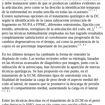
y debe instaurarse antes de que se produzcan cambios evidentes en
la articulación, pero como se ha descrito la identificación temprana
[
1
,
5
]
de la enfermedad no resulta sencilla en todas las ocasiones.
Existen numerosas opciones en el tratamiento quirúrgico de la DC
según la identificación de la causa subyacente (extracción de
fragmento en NUPA o FPMC, diferentes osteotomías, fijación con
[
1
,
4
]
tornillo, artrodesis, reemplazo de la articulación del codo, etc.),
pero las técnicas habitualmente empleadas no han logrado resultados
completamente satisfactorios al corroborarse una progresión de los
cambios degenerativos en el tiempo, así como la persistencia de la
[
4
,
6
]
cojera en un porcentaje importante de los pacientes.
En los últimos tiempos ha cambiado la forma de entender la
displasia de codo. Las teorías recientes sobre su etiología, basadas
en las técnicas avanzadas de diagnóstico por imagen, junto con la
utilización de la artroscopia, han favorecido la aparición de nuevas
técnicas quirúrgicas. Se han propuesto en este punto, en el
tratamiento de la ECM, diferentes tipos de osteotomía con la
finalidad de trasladar la carga de peso desde el aspecto medial del
codo al lateral, de manera que se promueve la descarga de presión
sobre el compartimento medial, aumentando la carga en el lateral.
[
5
,
6
]
Entre las técnicas descritas en el tratamiento de la ECM en el perro
cabe destacar la SHO, que se cita como una opción válida en