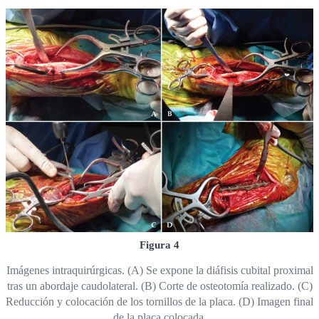
Figura 4
Imágenes intraquirúrgicas. (A) Se expone la diáfisis cubital proximal
tras un abordaje caudolateral. (B) Corte de osteotomía realizado. (C)
Reducción y colocación de los tornillos de la placa. (D) Imagen final
de la placa colocada.