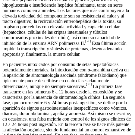
hipoglucemia e insuficiencia hepática fulminante, tanto en seres
humanos como en animales. Los factores que más contribuyen a la
elevada toxicidad del componente son su resistencia al calor y al
tracto digestivo, la recirculación enterohepática de la toxina, su
tropismo por células con elevada actividad y captación celular
(hepatocitos, células de las criptas intestinales y túbulos
contorneados proximales del riñón), así como su capacidad de
[
4
]
inhibición de la enzima ARN polimerasa II.
Esta última acción
impide la transcripción y síntesis de proteínas, desencadenando
apoptosis y, finalmente, la muerte celular.
En pacientes intoxicados por consumo de setas hepatotóxicas
potencialmente mortales, la intoxicación con α-amanitina deriva en
la aparición de sintomatología asociada (síndrome faloidiano) que
típicamente puede describirse en cuatro fases claramente
[
4
]
diferenciadas, aunque no siempre sucesivas.
La primera fase
transcurre en las primeras 6 a 12 horas desde la exposición y se
caracteriza por la ausencia de sintomatología clínica. La segunda
fase, que ocurre entre 6 y 24 horas post-ingestión, se define por la
aparición de signos gastrointestinales inespecíficos como vómitos,
diarreas, dolor abdominal, apatía y anorexia. Así mismo se describe,
en ocasiones, una falsa mejoría con control de los signos clínicos de
12 a 24 horas post-ingestión. En la tercera fase se hace más patente
la afectación orgánica, siendo fundamental un control exhaustivo de