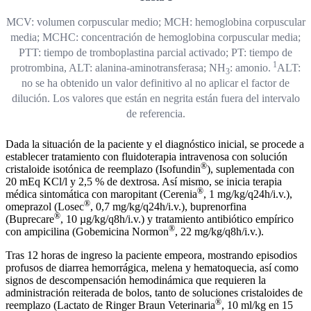
MCV: volumen corpuscular medio; MCH: hemoglobina corpuscular
media; MCHC: concentración de hemoglobina corpuscular media;
PTT: tiempo de tromboplastina parcial activado; PT: tiempo de
1
protrombina, ALT: alanina-aminotransferasa; NH
: amonio.
ALT:
3
no se ha obtenido un valor definitivo al no aplicar el factor de
dilución. Los valores que están en negrita están fuera del intervalo
de referencia.
Dada la situación de la paciente y el diagnóstico inicial, se procede a
establecer tratamiento con fluidoterapia intravenosa con solución
®
cristaloide isotónica de reemplazo (Isofundin
), suplementada con
20 mEq KCl/l y 2,5 % de dextrosa. Así mismo, se inicia terapia
®
médica sintomática con maropitant (Cerenia
, 1 mg/kg/q24h/i.v.),
®
omeprazol (Losec
, 0,7 mg/kg/q24h/i.v.), buprenorfina
®
(Buprecare
, 10 µg/kg/q8h/i.v.) y tratamiento antibiótico empírico
®
con ampicilina (Gobemicina Normon
, 22 mg/kg/q8h/i.v.).
Tras 12 horas de ingreso la paciente empeora, mostrando episodios
profusos de diarrea hemorrágica, melena y hematoquecia, así como
signos de descompensación hemodinámica que requieren la
administración reiterada de bolos, tanto de soluciones cristaloides de
®
reemplazo (Lactato de Ringer Braun Veterinaria
, 10 ml/kg en 15