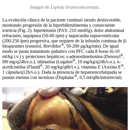
Imagen de
Lepiota brunneoincarnata
.
La evolución clínica de la paciente continuó siendo desfavorable,
mostrando progresión de la hiperbilirrubinemia y consecuente
ictericia (Fig. 2), hipertensión (PAS: 210 mmHg), dolor abdominal
refractario, taquipnea (50-60 rpm) y taquicardia supraventricular
(200-250 lpm) progresiva, que requiere de la infusión continua de β-
®
bloqueantes (esmolol, Brevibloc
, 50-200 µg/kg/min). De igual
modo se pauta tratamiento paliativo con PFC cada 8 horas (6-10
®
ml/kg i.v.) y protectores hepáticos: s-adenosilmetionina (Denosyl
,
®
l90 mg/q24h/v.o.), silimarina (Legalon
, 10 mg/kg/q24h/v.o.), n-
®
®
acetilcisteína (Flumil
, 20 mg/kg/q8h/i.v.), vitamina E (Auxina E
,
1 cápsula/q12h/v.o.). Dada la presencia de hepatoencefalopatía se
®
pautan enemas con lactulosa (Duphalac
, 0,5 ml/q8h/intrarrectal).