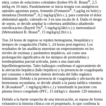
®
min), como de soluciones coloidales (Isohes 6% B. Braun
, 2,5
ml/kg en 10 min). Paralelamente se inicia terapia con analgésicos
®
opioides agonistas puros, fentanilo (Fentanest
, 5 µg/kg en bolo) y
®
metadona (Semfortan
, 0,2 mg/kg/q5h/s.c.), para controlar el dolor
abdominal agudo, valorado en 3 en una escala de 4. Dado el riesgo
de sepsis, se decide ampliar la cobertura antibiótica añadiendo
®
enrofloxacino (Baytril 5%
, 5 mg/kg/q24h/i.v.) y metronidazol
®
(Metronidazol B. Braun
, 15 mg/kg/q12h/i.v.).
Tras 24 horas de ingreso se repiten hemograma, bioquímica y
tiempos de coagulación (Tabla 1, 24 horas post-ingreso). Los
resultados de las analíticas muestran un empeoramiento en los
niveles de enzimas y parámetros hepáticos, así como una
prolongación significativa de los tiempos de protrombina y
tromboplastina parcial activada, junto a una marcada
hipofibrinogenemia. Tales hallazgos confirman el agravamiento de
la afectación hepática (fallo hepático) y la presencia de coagulopatía
por consumo o deficiente síntesis derivada del fallo orgánico
fulminante. Debido a la presencia de coagulopatía y afectación de la
hemostasia secundaria, se decide añadir a la pauta médica vitamina
®
K (Konakion
, 1 mg/kg/q24h/s.c.) y transfundir la paciente con
plasma fresco congelado (PFC, 15 ml/kg/i.v. durante 120 minutos).
Debido a la fuerte sospecha de una intoxicación, se repasa de forma
exhaustiva la historia clínica con el propietario, lo que confirma la