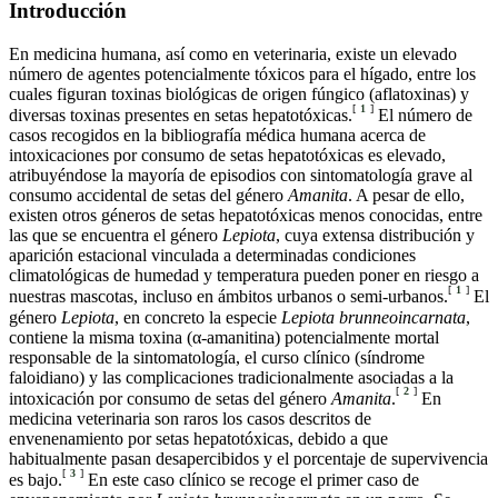
Introducción
En medicina humana, así como en veterinaria, existe un elevado
número de agentes potencialmente tóxicos para el hígado, entre los
cuales figuran toxinas biológicas de origen fúngico (aflatoxinas) y
[
1
]
diversas toxinas presentes en setas hepatotóxicas.
El número de
casos recogidos en la bibliografía médica humana acerca de
intoxicaciones por consumo de setas hepatotóxicas es elevado,
atribuyéndose la mayoría de episodios con sintomatología grave al
consumo accidental de setas del género
Amanita
. A pesar de ello,
existen otros géneros de setas hepatotóxicas menos conocidas, entre
las que se encuentra el género
Lepiota
, cuya extensa distribución y
aparición estacional vinculada a determinadas condiciones
climatológicas de humedad y temperatura pueden poner en riesgo a
[
1
]
nuestras mascotas, incluso en ámbitos urbanos o semi-urbanos.
El
género
Lepiota
, en concreto la especie
Lepiota brunneoincarnata
,
contiene la misma toxina (α-amanitina) potencialmente mortal
responsable de la sintomatología, el curso clínico (síndrome
faloidiano) y las complicaciones tradicionalmente asociadas a la
[
2
]
intoxicación por consumo de setas del género
Amanita
.
En
medicina veterinaria son raros los casos descritos de
envenenamiento por setas hepatotóxicas, debido a que
habitualmente pasan desapercibidos y el porcentaje de supervivencia
[
3
]
es bajo.
En este caso clínico se recoge el primer caso de