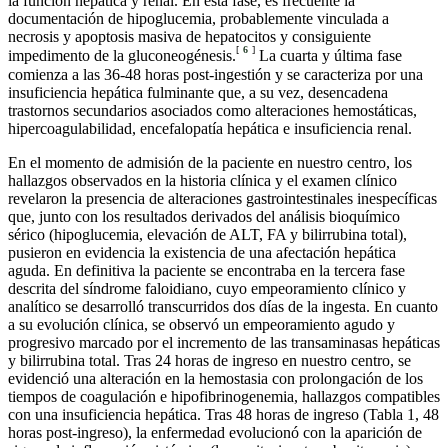
la función hepática y renal. En esta fase, es frecuente la
documentación de hipoglucemia, probablemente vinculada a
necrosis y apoptosis masiva de hepatocitos y consiguiente
[
6
]
impedimento de la gluconeogénesis.
La cuarta y última fase
comienza a las 36-48 horas post-ingestión y se caracteriza por una
insuficiencia hepática fulminante que, a su vez, desencadena
trastornos secundarios asociados como alteraciones hemostáticas,
hipercoagulabilidad, encefalopatía hepática e insuficiencia renal.
En el momento de admisión de la paciente en nuestro centro, los
hallazgos observados en la historia clínica y el examen clínico
revelaron la presencia de alteraciones gastrointestinales inespecíficas
que, junto con los resultados derivados del análisis bioquímico
sérico (hipoglucemia, elevación de ALT, FA y bilirrubina total),
pusieron en evidencia la existencia de una afectación hepática
aguda. En definitiva la paciente se encontraba en la tercera fase
descrita del síndrome faloidiano, cuyo empeoramiento clínico y
analítico se desarrolló transcurridos dos días de la ingesta. En cuanto
a su evolución clínica, se observó un empeoramiento agudo y
progresivo marcado por el incremento de las transaminasas hepáticas
y bilirrubina total. Tras 24 horas de ingreso en nuestro centro, se
evidenció una alteración en la hemostasia con prolongación de los
tiempos de coagulación e hipofibrinogenemia, hallazgos compatibles
con una insuficiencia hepática. Tras 48 horas de ingreso (Tabla 1, 48
horas post-ingreso), la enfermedad evolucionó con la aparición de