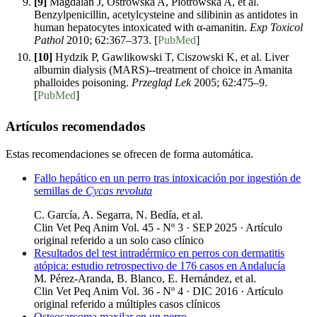
[9]
Magdalan J, Ostrowska A, Piotrowska A, et al.
Benzylpenicillin, acetylcysteine and silibinin as antidotes in
human hepatocytes intoxicated with α-amanitin.
Exp Toxicol
Pathol
2010; 62:367–373. [
PubMed
]
[10]
Hydzik P, Gawlikowski T, Ciszowski K, et al. Liver
albumin dialysis (MARS)--treatment of choice in Amanita
phalloides poisoning.
Przegla̧d Lek
2005; 62:475–9.
[
PubMed
]
Artículos recomendados
Estas recomendaciones se ofrecen de forma automática.
Fallo hepático en un perro tras intoxicación por ingestión de
semillas de
Cycas revoluta
C. García, A. Segarra, N. Bedía, et al.
Clin Vet Peq Anim Vol. 45 - Nº 3 · SEP 2025 ·
Artículo
original referido a un solo caso clínico
Resultados del test intradérmico en perros con dermatitis
atópica: estudio retrospectivo de 176 casos en Andalucía
M. Pérez-Aranda, B. Blanco, E. Hernández, et al.
Clin Vet Peq Anim Vol. 36 - Nº 4 · DIC 2016 ·
Artículo
original referido a múltiples casos clínicos
Osteosarcoma maxilar en un perro