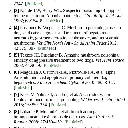
2347. [
PubMed
]
[3]
Naudé TW, Berry WL. Suspected poisoning of puppies
by the mushroom Amanita pantherina.
J Small Afr Vet Assoc
1997; 68:154–8. [
PubMed
]
[4]
Puschner B, Wegenast C. Mushroom poisoning cases in
dogs and cats: diagnosis and treatment of hepatotoxic,
neurotoxic, gastroenterotoxic, nephrotoxic, and muscarinic
mushrooms.
Vet Clin North Am - Small Anim Pract
2012;
42:375–387. [
PubMed
]
[5]
Tegzes JH, Puschner B. Amanita mushroom poisoning:
efficacy of aggressive treatment of two dogs.
Vet Hum Toxicol
2002; 44:96–9. [
PubMed
]
[6]
Magdalan J, Ostrowska A, Piotrowska A, et al. alpha-
Amanitin induced apoptosis in primary cultured dog
hepatocytes.
Folia Histochem Cytobiol
2010; 48:58–62.
[
PubMed
]
[7]
Kose M, Yilmaz I, Akata I, et al. A case study: rare
Lepiota brunneoincarnata poisoning.
Wilderness Environ Med
2015; 26:350–354. [
PubMed
]
[8]
Labadie P, Morand C, et al. Intoxication par
brunneoincarnata: à propos de deux cas.
Ann Fr Anesth
Reanim
2008; 27:450–452. [
PubMed
]