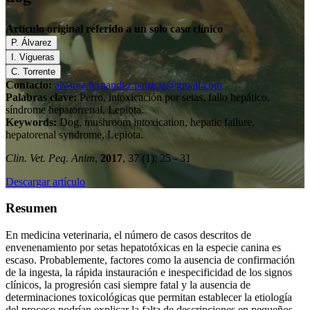
Artículo original referido a un solo caso clínico
P. Álvarez
I. Vigueras
C. Torrente
Contacto:
alvarez.fernandez.patricia@gmail.com
Palabras clave:
Perro, intoxicación por setas, fallo hepático,
síndrome hepatorrenal, Lepiota.
Keywords:
Dog, mushroom intoxication, hepatic failure,
hepatorenal syndrome, Lepiota.
Clin. Vet. Peq. Anim
,
2017
, 37 (1): 25 - 31
Descargar artículo
Resumen
En medicina veterinaria, el número de casos descritos de
envenenamiento por setas hepatotóxicas en la especie canina es
escaso. Probablemente, factores como la ausencia de confirmación
de la ingesta, la rápida instauración e inespecificidad de los signos
clínicos, la progresión casi siempre fatal y la ausencia de
determinaciones toxicológicas que permitan establecer la etiología
del proceso podrían explicar la falta de descripciones en pequeños