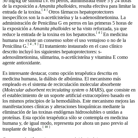
50 mg/kg de silibina i.v. en perros, administrada entre 5 y 24 horas
de la exposición a
Amanita phalloides
, resulta efectiva para limitar la
[
4
]
entrada de la toxina.
Otros fármacos hepatoprotectores
inespecíficos son la n-acetilcisteína y la s-adenosilmetionina. La
administración de Penicilina G en perros en las primeras 5 horas de
la exposición a
Amanita phalloides
se ha visto reforzada, ya que
[
4
]
reduce la entrada de la toxina en los hepatocitos.
En medicina
humana no existe un consenso sobre el uso ventajoso o no de la
[
4
,
9
]
Penicilina G.
El tratamiento instaurado en el caso clínico
descrito incluyó los siguientes hepatoprotectores: s-
adenosilmetionina, silimarina, n-acetilcisteína y vitamina E como
agente antioxidante.
Es interesante destacar, como opción terapéutica descrita en
medicina humana, la diálisis de albúmina. El mecanismo más
empleado es el sistema de recirculación molecular absorbente
(
Molecular adsorbent recirculating system
o
MARS
), que consiste en
el establecimiento de un soporte artificial extracorpóreo basado en
los mismos principios de la hemodiálisis. Este mecanismo mejora las
manifestaciones clínicas y alteraciones bioquímicas mediante la
eliminación de las toxinas endógenas hidrosolubles o unidas a
proteínas. Esta opción terapéutica sólo se contempla en medicina
humana y, de igual modo, representa por ahora un paso previo al
[
10
]
trasplante de hígado.