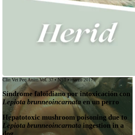
Clin Vet Peq Anim Vol. 37 • Nº 1 • marzo 2017
Síndrome faloidiano por intoxicación con
Lepiota brunneoincarnata
en un perro
Hepatotoxic mushroom poisoning due to
Lepiota brunneoincarnata
ingestion in a
dog