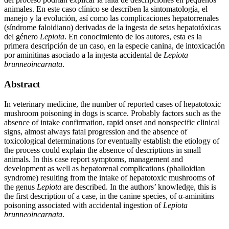
animales. En este caso clínico se describen la sintomatología, el
manejo y la evolución, así como las complicaciones hepatorrenales
(síndrome faloidiano) derivadas de la ingesta de setas hepatotóxicas
del género
Lepiota
. En conocimiento de los autores, esta es la
primera descripción de un caso, en la especie canina, de intoxicación
por aminitinas asociado a la ingesta accidental de
Lepiota
brunneoincarnata
.
Abstract
In veterinary medicine, the number of reported cases of hepatotoxic
mushroom poisoning in dogs is scarce. Probably factors such as the
absence of intake confirmation, rapid onset and nonspecific clinical
signs, almost always fatal progression and the absence of
toxicological determinations for eventually establish the etiology of
the process could explain the absence of descriptions in small
animals. In this case report symptoms, management and
development as well as hepatorenal complications (phalloidian
syndrome) resulting from the intake of hepatotoxic mushrooms of
the genus
Lepiota
are described. In the authors’ knowledge, this is
the first description of a case, in the canine species, of α-aminitins
poisoning associated with accidental ingestion of
Lepiota
brunneoincarnata
.