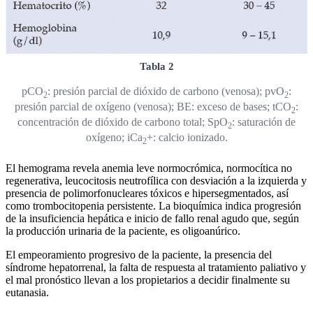
Tabla 2
pCO
: presión parcial de dióxido de carbono (venosa); pvO
:
2
2
presión parcial de oxígeno (venosa); BE: exceso de bases; tCO
:
2
concentración de dióxido de carbono total; SpO
: saturación de
2
oxígeno; iCa
+: calcio ionizado.
2
El hemograma revela anemia leve normocrómica, normocítica no
regenerativa, leucocitosis neutrofílica con desviación a la izquierda y
presencia de polimorfonucleares tóxicos e hipersegmentados, así
como trombocitopenia persistente. La bioquímica indica progresión
de la insuficiencia hepática e inicio de fallo renal agudo que, según
la producción urinaria de la paciente, es oligoanúrico.
El empeoramiento progresivo de la paciente, la presencia del
síndrome hepatorrenal, la falta de respuesta al tratamiento paliativo y
el mal pronóstico llevan a los propietarios a decidir finalmente su
eutanasia.