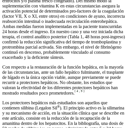
eritrocitos y/o plasma fresco congelado). Del mismo modo la
suplementación con vitamina K en estas circunstancias asegura la
activación potencial de determinados pro-factores de la coagulación
(factor VII, X o XI, entre otros) en condiciones de ayuno, incorrecta
reabsorción intestinal o inadecuada recirculación enterohepática.
Ambas medidas fueron implementadas en la paciente transcurridas
24 horas desde el ingreso. En nuestro caso y una vez iniciada dicha
terapia, el control analítico posterior (Tabla 1, 48 horas post-ingreso)
confirmó la reducción significativa del tiempo de tromboplastina y
protrombina parcial activada. Sin embargo, el nivel de fibrinógeno
continuó en descenso, probablemente vinculado al consumo
exacerbado y la deficiente síntesis.
Con respecto a la restauración de la función hepática, en la mayoría
de las circunstancias, ante un fallo hepático fulminante, el trasplante
de hígado es la única opción viable, aunque previamente se puede
recurrir a protectores hepáticos. No obstante, los estudios que
valoran la efectividad de los diferentes protectores hepáticos han
[
4
,
9
]
mostrado resultados poco prometedores.
Los protectores hepáticos más estudiados son aquellos que
®
contienen silibina (Legalon Sil
). El principio activo es la silimarina
y su mecanismo de acción, en la situación clínica que se describe en
este artículo, consiste en la reducción de la recaptación de la
amanitina dentro de los hepatocitos. En la bibliografía, una dosis de