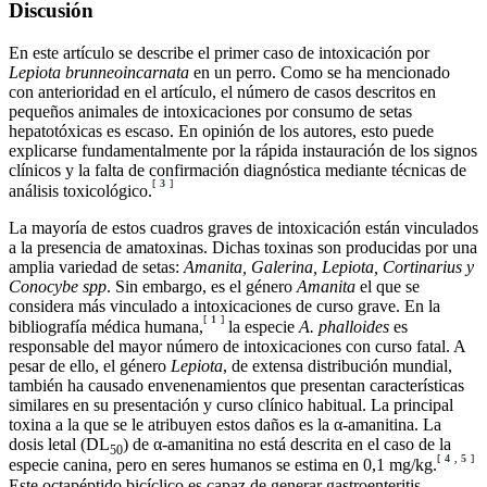
Discusión
En este artículo se describe el primer caso de intoxicación por
Lepiota brunneoincarnata
en un perro. Como se ha mencionado
con anterioridad en el artículo, el número de casos descritos en
pequeños animales de intoxicaciones por consumo de setas
hepatotóxicas es escaso. En opinión de los autores, esto puede
explicarse fundamentalmente por la rápida instauración de los signos
clínicos y la falta de confirmación diagnóstica mediante técnicas de
[
3
]
análisis toxicológico.
La mayoría de estos cuadros graves de intoxicación están vinculados
a la presencia de amatoxinas. Dichas toxinas son producidas por una
amplia variedad de setas:
Amanita, Galerina, Lepiota, Cortinarius y
Conocybe spp
. Sin embargo, es el género
Amanita
el que se
considera más vinculado a intoxicaciones de curso grave. En la
[
1
]
bibliografía médica humana,
la especie
A. phalloides
es
responsable del mayor número de intoxicaciones con curso fatal. A
pesar de ello, el género
Lepiota
, de extensa distribución mundial,
también ha causado envenenamientos que presentan características
similares en su presentación y curso clínico habitual. La principal
toxina a la que se le atribuyen estos daños es la α-amanitina. La
dosis letal (DL
) de α-amanitina no está descrita en el caso de la
50
[
4
,
5
]
especie canina, pero en seres humanos se estima en 0,1 mg/kg.
Este octapéptido bicíclico es capaz de generar gastroenteritis,