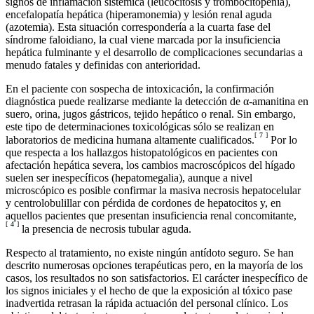
signos de inflamación sistémica (leucocitosis y trombocitopenia),
encefalopatía hepática (hiperamonemia) y lesión renal aguda
(azotemia). Esta situación correspondería a la cuarta fase del
síndrome faloidiano, la cual viene marcada por la insuficiencia
hepática fulminante y el desarrollo de complicaciones secundarias a
menudo fatales y definidas con anterioridad.
En el paciente con sospecha de intoxicación, la confirmación
diagnóstica puede realizarse mediante la detección de α-amanitina en
suero, orina, jugos gástricos, tejido hepático o renal. Sin embargo,
este tipo de determinaciones toxicológicas sólo se realizan en
[
7
]
laboratorios de medicina humana altamente cualificados.
Por lo
que respecta a los hallazgos histopatológicos en pacientes con
afectación hepática severa, los cambios macroscópicos del hígado
suelen ser inespecíficos (hepatomegalia), aunque a nivel
microscópico es posible confirmar la masiva necrosis hepatocelular
y centrolobulillar con pérdida de cordones de hepatocitos y, en
aquellos pacientes que presentan insuficiencia renal concomitante,
[
4
]
la presencia de necrosis tubular aguda.
Respecto al tratamiento, no existe ningún antídoto seguro. Se han
descrito numerosas opciones terapéuticas pero, en la mayoría de los
casos, los resultados no son satisfactorios. El carácter inespecífico de
los signos iniciales y el hecho de que la exposición al tóxico pase
inadvertida retrasan la rápida actuación del personal clínico. Los