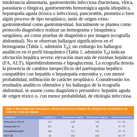
intolerancia alimentaria, gastroenteritis infecciosa (bacteriana, vírica,
parasitaria o fúngica), gastroenteritis hemorrágica aguda idiopática,
hepatopatía aguda (tóxica o infecciosa), pancreatitis, piometra o bien
algún proceso de tipo neoplásico, tanto de origen extra-
gastrointestinal como gastrointestinal. Inicialmente se plantea como
protocolo diagnóstico realizar un hemograma y bioquímica
sanguínea, así como pruebas de diagnóstico por imagen (ecografía
abdominal). No se observan hallazgos significativos en el
hemograma (Tabla 1, admisión T
); sin embargo los hallazgos
0
analíticos en el perfil bioquímico (Tabla 1, admisión T
) indican
0
afectación hepática severa: elevación marcada de enzimas hepáticas
(FA, ALT), hiperbilirrubinemia e hipoglucemia. La ecografía denota
la presencia de cambios inespecíficos del parénquima hepático
compatibles con hepatitis o hepatopatía esteroidea y, con menor
probabilidad, infiltración de carácter neoplásico. Considerando los
resultados analíticos obtenidos y los hallazgos de la ecografía
abdominal, se asume como diagnóstico presuntivo: hepatitis aguda
de origen tóxico o, con menor probabilidad, de etiología infecciosa.