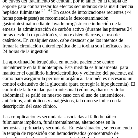
objetivos del tratamiento se centran, por lo tanto, en la terapia de
soporte para contrarrestar los efectos secundarios de la insuficiencia
[
4
,
6
]
hepática fulminante.
En casos de intoxicaciones recientes (<4
horas post-ingesta) se recomienda la descontaminación
gastrointestinal mediante lavado orogástrico e inducción de la
emesis, la administración de carbón activo (durante las primeras 24
horas desde la exposición) y, si no existen diarreas, el uso de
catárticos. En cualquier caso, cabe destacar que los intentos de
frenar la circulación enterohepática de la toxina son ineficaces tras
24 horas de la ingestión.
La aproximación terapéutica en nuestra paciente se centró
inicialmente en la fluidoterapia. Esta medida es fundamental para
mantener el equilibrio hidroelectrolítico y volémico del paciente, así
como para asegurar la perfusión orgánica. También es necesario un
control exhaustivo de la glucemia (para corregir la hipoglucemia). El
control de la toxicidad gastrointestinal (vómitos, diarrea y dolor
abdominal) se palió en nuestro caso con el uso de antieméticos,
antiácidos, antibióticos y analgésicos, tal como se indica en la
descripción del caso clínico.
Las complicaciones secundarias asociadas al fallo hepático
fulminante implican, fundamentalmente, alteraciones en la
hemostasia primaria y secundaria. En esta situación, se recomienda
la terapia de reposición con hemoderivados (concentrado de