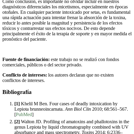
Como conclusión, es importante no olvidar incluir en nuestros
diagnósticos diferenciales los micetismos, especialmente en épocas
otoñales. En cualquier paciente intoxicado por setas, es fundamental
una rápida actuación para intentar frenar la absorción de la toxina,
reducir lo antes posible la magnitud y persistencia de los efectos
tóxicos y contrarrestar sus efectos nocivos. De esto depende
principalmente el éxito de la terapia de soporte y en mayor medida el
pronóstico del paciente.
Fuente de financiación:
este trabajo no se realizó con fondos
comerciales, públicos o del sector privado.
Conflicto de intereses:
los autores declaran que no existen
conflictos de intereses.
Bibliografía
[1]
Khelil M Ben. Four cases of deadly intoxication by
Lepiota brunneoincarnata.
Ann Biol Clin
2010; 68:561–567.
[
PubMed
]
[2]
Walton JD. Profiling of amatoxins and phallotoxins in the
genus Lepiota by liquid chromatography combined with UV
absorbance and mass spectrometry.
Toxins
2014; 6:2336–