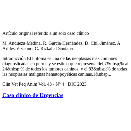
Artículo original referido a un solo caso clínico
M. Andueza-Medina, R. Garcia-Hernández, D. Chil-Jiménez, A.
Artiles-Vizcaino, C. Rizkallal-Santana
Introducción El linfoma es una de las neoplasias más comunes
diagnosticadas en perros y se estima que representa del 7&nbsp;% al
24&nbsp;% de todos los tumores caninos, y el 83&nbsp;% de todas
las neoplasias malignas hematopoyéticas caninas.1&nbsp...
Clin Vet Peq Anim Vol. 43 - Nº 4 · DIC 2023
Caso clínico de Urgencias