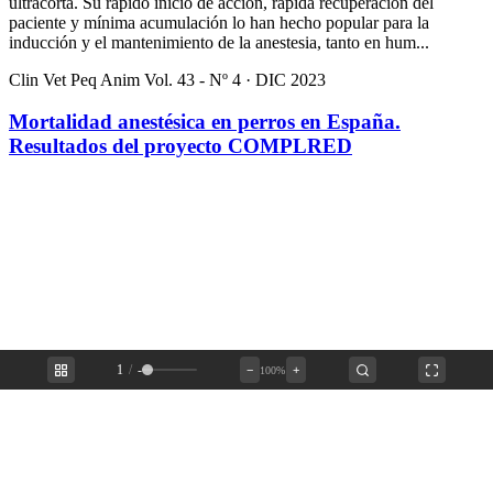
ultracorta. Su rápido inicio de acción, rápida recuperación del
paciente y mínima acumulación lo han hecho popular para la
inducción y el mantenimiento de la anestesia, tanto en hum...
Clin Vet Peq Anim Vol. 43 - Nº 4 · DIC 2023
Mortalidad anestésica en perros en España.
Resultados del proyecto COMPLRED
1
/
-
−
+
100%