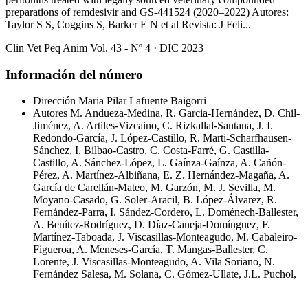
preparations of remdesivir and GS-441524 (2020–2022) Autores:
Taylor S S, Coggins S, Barker E N et al Revista: J Feli...
Clin Vet Peq Anim Vol. 43 - Nº 4 · DIC 2023
Información del número
Dirección
Maria Pilar Lafuente Baigorri
Autores
M. Andueza-Medina, R. Garcia-Hernández, D. Chil-
Jiménez, A. Artiles-Vizcaino, C. Rizkallal-Santana, J. I.
Redondo-García, J. López-Castillo, R. Marti-Scharfhausen-
Sánchez, I. Bilbao-Castro, C. Costa-Farré, G. Castilla-
Castillo, A. Sánchez-López, L. Gaínza-Gaínza, A. Cañón-
Pérez, A. Martínez-Albiñana, E. Z. Hernández-Magaña, A.
García de Carellán-Mateo, M. Garzón, M. J. Sevilla, M.
Moyano-Casado, G. Soler-Aracil, B. López-Álvarez, R.
Fernández-Parra, I. Sández-Cordero, L. Doménech-Ballester,
A. Benítez-Rodríguez, D. Díaz-Caneja-Domínguez, F.
Martínez-Taboada, J. Viscasillas-Monteagudo, M. Cabaleiro-
Figueroa, A. Meneses-García, T. Mangas-Ballester, C.
Lorente, J. Viscasillas-Monteagudo, A. Vila Soriano, N.
Fernández Salesa, M. Solana, C. Gómez-Ullate, J.L. Puchol,
A. Segarra, João C. Alves
Volumen
43