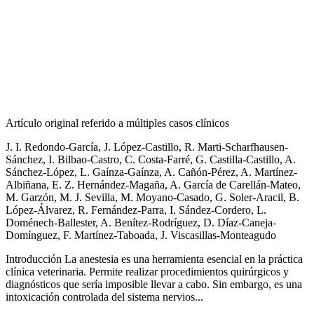
Artículo original referido a múltiples casos clínicos
J. I. Redondo-García, J. López-Castillo, R. Marti-Scharfhausen-
Sánchez, I. Bilbao-Castro, C. Costa-Farré, G. Castilla-Castillo, A.
Sánchez-López, L. Gaínza-Gaínza, A. Cañón-Pérez, A. Martínez-
Albiñana, E. Z. Hernández-Magaña, A. García de Carellán-Mateo,
M. Garzón, M. J. Sevilla, M. Moyano-Casado, G. Soler-Aracil, B.
López-Álvarez, R. Fernández-Parra, I. Sández-Cordero, L.
Doménech-Ballester, A. Benítez-Rodríguez, D. Díaz-Caneja-
Domínguez, F. Martínez-Taboada, J. Viscasillas-Monteagudo
Introducción La anestesia es una herramienta esencial en la práctica
clínica veterinaria. Permite realizar procedimientos quirúrgicos y
diagnósticos que sería imposible llevar a cabo. Sin embargo, es una
intoxicación controlada del sistema nervios...