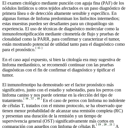
El examen citológico mediante punción con aguja fina (PAF) de los
nódulos linfáticos u otros tejidos afectados es un paso diagnóstico de
primera línea o de detección altamente sensible y específico. En
algunas formas de linfoma predominan los linfocitos intermedios;
estas muestras pueden ser desafiantes para un citopatólogo sin
experiencia. El uso de técnicas de diagnóstico molecular como la
inmunofenotipificación mediante citometría de flujo y pruebas de
clonalidad como la PARR, para confirmar y caracterizar el tumor,
están mostrando potencial de utilidad tanto para el diagnóstico como
[
15
]
para el pronóstico.
En el caso aquí expuesto, si bien la citología era muy sugestiva de
linfoma mediastínico, se recomendó continuar con las pruebas
diagnósticas con el fin de confirmar el diagnóstico y tipificar el
tumor.
El inmunofenotipo ha demostrado ser el factor pronóstico más
significativo, junto con el estadio y subestadio, para los perros con
linfoma canino y nos puede orientar en la elección del tipo de
[
16
,
17
,
18
]
tratamiento.
En el caso de perros con linfoma no indolente
de células T, tratados con el mismo protocolo, se ha observado que
tienen menor probabilidad de alcanzar una remisión completa (RC)
y presentan una duración de la remisión y un tiempo de
supervivencia general (OST) significativamente más cortos en
[
19
,
20
,
21
]
comparación con aquellos con linfoma de células B.
A