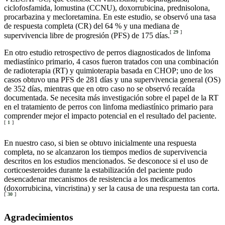
ciclofosfamida, lomustina (CCNU), doxorrubicina, prednisolona,
procarbazina y mecloretamina. En este estudio, se observó una tasa
de respuesta completa (CR) del 64 % y una mediana de
[
29
]
supervivencia libre de progresión (PFS) de 175 días.
En otro estudio retrospectivo de perros diagnosticados de linfoma
mediastínico primario, 4 casos fueron tratados con una combinación
de radioterapia (RT) y quimioterapia basada en CHOP; uno de los
casos obtuvo una PFS de 281 días y una supervivencia general (OS)
de 352 días, mientras que en otro caso no se observó recaída
documentada. Se necesita más investigación sobre el papel de la RT
en el tratamiento de perros con linfoma mediastínico primario para
comprender mejor el impacto potencial en el resultado del paciente.
[
1
]
En nuestro caso, si bien se obtuvo inicialmente una respuesta
completa, no se alcanzaron los tiempos medios de supervivencia
descritos en los estudios mencionados. Se desconoce si el uso de
corticoesteroides durante la estabilización del paciente pudo
desencadenar mecanismos de resistencia a los medicamentos
(doxorrubicina, vincristina) y ser la causa de una respuesta tan corta.
[
30
]
Agradecimientos