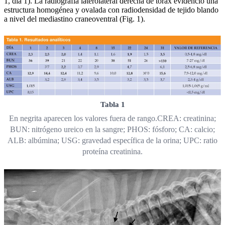
1, día 1). La radiografía laterolateral derecha de tórax evidenció una
estructura homogénea y ovalada con radiodensidad de tejido blando
a nivel del mediastino craneoventral (Fig. 1).
Tabla 1
En negrita aparecen los valores fuera de rango.CREA: creatinina;
BUN: nitrógeno ureico en la sangre; PHOS: fósforo; CA: calcio;
ALB: albúmina; USG: gravedad específica de la orina; UPC: ratio
proteína creatinina.