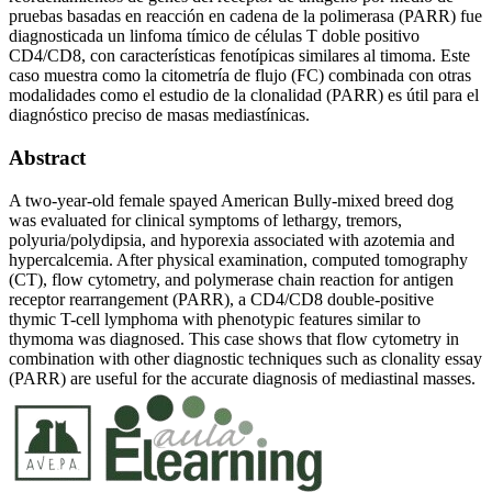
pruebas basadas en reacción en cadena de la polimerasa (PARR) fue
diagnosticada un linfoma tímico de células T doble positivo
CD4/CD8, con características fenotípicas similares al timoma. Este
caso muestra como la citometría de flujo (FC) combinada con otras
modalidades como el estudio de la clonalidad (PARR) es útil para el
diagnóstico preciso de masas mediastínicas.
Abstract
A two-year-old female spayed American Bully-mixed breed dog
was evaluated for clinical symptoms of lethargy, tremors,
polyuria/polydipsia, and hyporexia associated with azotemia and
hypercalcemia. After physical examination, computed tomography
(CT), flow cytometry, and polymerase chain reaction for antigen
receptor rearrangement (PARR), a CD4/CD8 double-positive
thymic T-cell lymphoma with phenotypic features similar to
thymoma was diagnosed. This case shows that flow cytometry in
combination with other diagnostic techniques such as clonality essay
(PARR) are useful for the accurate diagnosis of mediastinal masses.