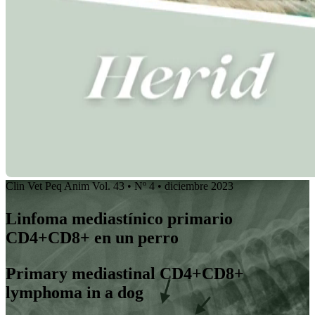
Clin Vet Peq Anim Vol. 43 • Nº 4 • diciembre 2023
Linfoma mediastínico primario
CD4+CD8+ en un perro
Primary mediastinal CD4+CD8+
lymphoma in a dog