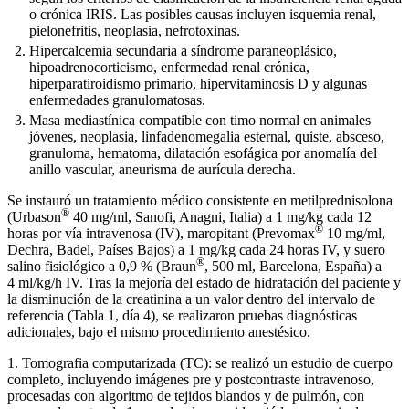
o crónica IRIS. Las posibles causas incluyen isquemia renal,
pielonefritis, neoplasia, nefrotoxinas.
Hipercalcemia secundaria a síndrome paraneoplásico,
hipoadrenocorticismo, enfermedad renal crónica,
hiperparatiroidismo primario, hipervitaminosis D y algunas
enfermedades granulomatosas.
Masa mediastínica compatible con timo normal en animales
jóvenes, neoplasia, linfadenomegalia esternal, quiste, absceso,
granuloma, hematoma, dilatación esofágica por anomalía del
anillo vascular, aneurisma de aurícula derecha.
Se instauró un tratamiento médico consistente en metilprednisolona
®
(Urbason
40 mg/ml, Sanofi, Anagni, Italia) a 1 mg/kg cada 12
®
horas por vía intravenosa (IV), maropitant (Prevomax
10 mg/ml,
Dechra, Badel, Países Bajos) a 1 mg/kg cada 24 horas IV, y suero
®
salino fisiológico a 0,9 % (Braun
, 500 ml, Barcelona, España) a
4 ml/kg/h IV. Tras la mejoría del estado de hidratación del paciente y
la disminución de la creatinina a un valor dentro del intervalo de
referencia (Tabla 1, día 4), se realizaron pruebas diagnósticas
adicionales, bajo el mismo procedimiento anestésico.
1. Tomografia computarizada (TC): se realizó un estudio de cuerpo
completo, incluyendo imágenes pre y postcontraste intravenoso,
procesadas con algoritmo de tejidos blandos y de pulmón, con