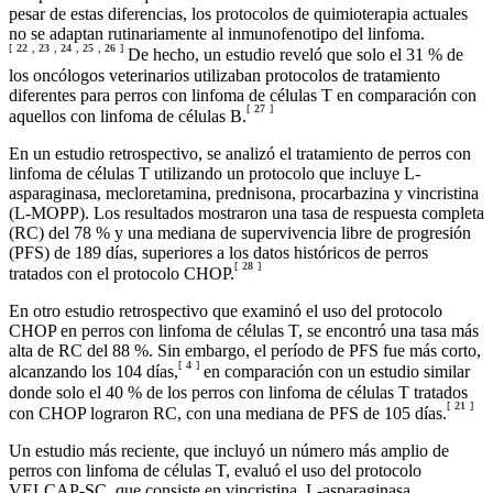
pesar de estas diferencias, los protocolos de quimioterapia actuales
no se adaptan rutinariamente al inmunofenotipo del linfoma.
[
22
,
23
,
24
,
25
,
26
]
De hecho, un estudio reveló que solo el 31 % de
los oncólogos veterinarios utilizaban protocolos de tratamiento
diferentes para perros con linfoma de células T en comparación con
[
27
]
aquellos con linfoma de células B.
En un estudio retrospectivo, se analizó el tratamiento de perros con
linfoma de células T utilizando un protocolo que incluye L-
asparaginasa, mecloretamina, prednisona, procarbazina y vincristina
(L-MOPP). Los resultados mostraron una tasa de respuesta completa
(RC) del 78 % y una mediana de supervivencia libre de progresión
(PFS) de 189 días, superiores a los datos históricos de perros
[
28
]
tratados con el protocolo CHOP.
En otro estudio retrospectivo que examinó el uso del protocolo
CHOP en perros con linfoma de células T, se encontró una tasa más
alta de RC del 88 %. Sin embargo, el período de PFS fue más corto,
[
4
]
alcanzando los 104 días,
en comparación con un estudio similar
donde solo el 40 % de los perros con linfoma de células T tratados
[
21
]
con CHOP lograron RC, con una mediana de PFS de 105 días.
Un estudio más reciente, que incluyó un número más amplio de
perros con linfoma de células T, evaluó el uso del protocolo
VELCAP-SC, que consiste en vincristina, L-asparaginasa,