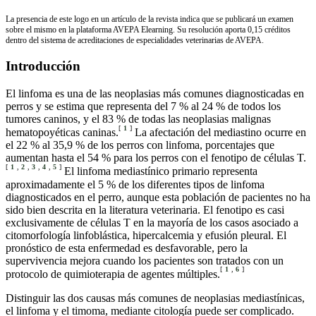
La presencia de este logo en un artículo de la revista indica que se publicará un examen
sobre el mismo en la plataforma AVEPA Elearning. Su resolución aporta 0,15 créditos
dentro del sistema de acreditaciones de especialidades veterinarias de AVEPA.
Introducción
El linfoma es una de las neoplasias más comunes diagnosticadas en
perros y se estima que representa del 7 % al 24 % de todos los
tumores caninos, y el 83 % de todas las neoplasias malignas
[
1
]
hematopoyéticas caninas.
La afectación del mediastino ocurre en
el 22 % al 35,9 % de los perros con linfoma, porcentajes que
aumentan hasta el 54 % para los perros con el fenotipo de células T.
[
1
,
2
,
3
,
4
,
5
]
El linfoma mediastínico primario representa
aproximadamente el 5 % de los diferentes tipos de linfoma
diagnosticados en el perro, aunque esta población de pacientes no ha
sido bien descrita en la literatura veterinaria. El fenotipo es casi
exclusivamente de células T en la mayoría de los casos asociado a
citomorfología linfoblástica, hipercalcemia y efusión pleural. El
pronóstico de esta enfermedad es desfavorable, pero la
supervivencia mejora cuando los pacientes son tratados con un
[
1
,
6
]
protocolo de quimioterapia de agentes múltiples.
Distinguir las dos causas más comunes de neoplasias mediastínicas,
el linfoma y el timoma, mediante citología puede ser complicado.