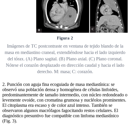
Figura 2
Imágenes de TC postcontraste en ventana de tejido blando de la
masa en mediastino craneal, extendiéndose hacia el lado izquierdo
del tórax. (A) Plano sagital. (B) Plano axial. (C) Plano coronal.
Nótese el corazón desplazado en dirección caudal y hacia el lado
derecho. M: masa; C: corazón.
2. Punción con aguja fina ecoguiada de masa mediastínica: se
observó una población densa y homogénea de células linfoides,
predominantemente de tamaño intermedio, con núcleo redondeado o
levemente ovoide, con cromatina grumosa y nucléolos prominentes.
El citoplasma era escaso y de color azul intenso. También se
observaron algunos macrófagos fagocitando restos celulares. El
diagnóstico presuntivo fue compatible con linfoma mediastínico
(Fig. 3).