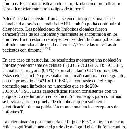
timomas. Esta característica pudo ser utilizada como un indicador
para diferenciar entre ambos tipos de tumores.
Además de la dispersión frontal, se encontró que el análisis de
clonalidad a través del análisis PARR también podía contribuir al
diagnóstico. Las poblaciones de linfocitos clonales fueron
características de los linfomas y raramente se encontraron en los
timomas. En un estudio retrospectivo, se identificó una población
linfoide monoclonal de células T en el 7,7 % de las muestras de
[
13
]
pacientes con timoma.
En este caso en particular, los resultados mostraron una población
linfoide predominante de células T (CD45+/CD21-/CD5+/CD3+),
la cual en su mayoría (94 %) expresaban tanto CD4 como CD8.
Estas células también presentaban un tamaño anormalmente grande,
4
con un promedio de 421 x 10
FSC, en contraste con el rango
promedio para linfocitos no tumorales que es de 200-
4
300 x 10
FSC. Estas características fueron consistentes con un
diagnóstico de linfoma mediastínico. Sin embargo, para confirmar,
se llevó a cabo una prueba de clonalidad que resultó en la
identificación de una población monoclonal en los receptores de
linfocitos T.
La determinación por citometría de flujo de Ki67, antígeno nuclear,
refleja significativamente el grado de malignidad del linfoma canino,