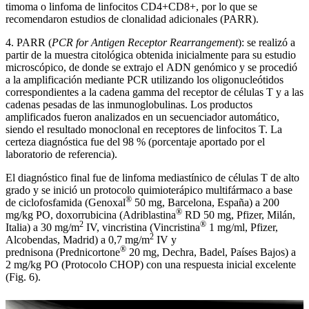
timoma o linfoma de linfocitos CD4+CD8+, por lo que se
recomendaron estudios de clonalidad adicionales (PARR).
4. PARR (
PCR for Antigen Receptor Rearrangement
): se realizó a
partir de la muestra citológica obtenida inicialmente para su estudio
microscópico, de donde se extrajo el ADN genómico y se procedió
a la amplificación mediante PCR utilizando los oligonucleótidos
correspondientes a la cadena gamma del receptor de células T y a las
cadenas pesadas de las inmunoglobulinas. Los productos
amplificados fueron analizados en un secuenciador automático,
siendo el resultado monoclonal en receptores de linfocitos T. La
certeza diagnóstica fue del 98 % (porcentaje aportado por el
laboratorio de referencia).
El diagnóstico final fue de linfoma mediastínico de células T de alto
grado y se inició un protocolo quimioterápico multifármaco a base
®
de ciclofosfamida (Genoxal
50 mg, Barcelona, España) a 200
®
mg/kg PO, doxorrubicina (Adriblastina
RD 50 mg, Pfizer, Milán,
2
®
Italia) a 30 mg/m
IV, vincristina (Vincristina
1 mg/ml, Pfizer,
2
Alcobendas, Madrid) a 0,7 mg/m
IV y
®
prednisona (Prednicortone
20 mg, Dechra, Badel, Países Bajos) a
2 mg/kg PO (Protocolo CHOP) con una respuesta inicial excelente
(Fig. 6).