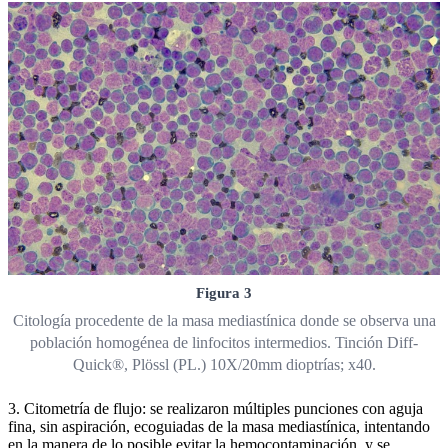
Figura 3
Citología procedente de la masa mediastínica donde se observa una
población homogénea de linfocitos intermedios. Tinción Diff-
Quick®, Plössl (PL.) 10X/20mm dioptrías; x40.
3. Citometría de flujo: se realizaron múltiples punciones con aguja
fina, sin aspiración, ecoguiadas de la masa mediastínica, intentando
en la manera de lo posible evitar la hemocontaminación, y se