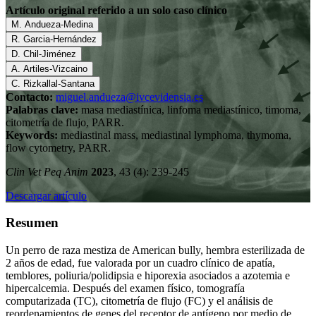
Artículo original referido a un solo caso clínico
M. Andueza-Medina
R. Garcia-Hernández
D. Chil-Jiménez
A. Artiles-Vizcaino
C. Rizkallal-Santana
Contacto:
miguel.andueza@ivcevidensia.es
Palabras clave:
masa mediastínica, linfoma mediastínico, timoma,
citometría de flujo, PARR.
Keywords:
mediastinal mass, mediastinal lymphoma, thymoma,
flow cytometry, PARR.
Clin Vet Peq Anim
2023
, 43 (4): 239-245
Descargar artículo
Resumen
Un perro de raza mestiza de American bully, hembra esterilizada de
2 años de edad, fue valorada por un cuadro clínico de apatía,
temblores, poliuria/polidipsia e hiporexia asociados a azotemia e
hipercalcemia. Después del examen físico, tomografía
computarizada (TC), citometría de flujo (FC) y el análisis de
reordenamientos de genes del receptor de antígeno por medio de