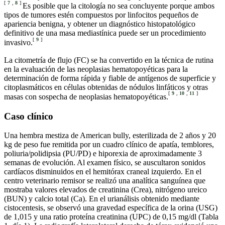
[
7
,
8
]
Es posible que la citología no sea concluyente porque ambos
tipos de tumores estén compuestos por linfocitos pequeños de
apariencia benigna, y obtener un diagnóstico histopatológico
definitivo de una masa mediastínica puede ser un procedimiento
[
9
]
invasivo.
La citometría de flujo (FC) se ha convertido en la técnica de rutina
en la evaluación de las neoplasias hematopoyéticas para la
determinación de forma rápida y fiable de antígenos de superficie y
citoplasmáticos en células obtenidas de nódulos linfáticos y otras
[
9
,
10
,
11
]
masas con sospecha de neoplasias hematopoyéticas.
Caso clínico
Una hembra mestiza de American bully, esterilizada de 2 años y 20
kg de peso fue remitida por un cuadro clínico de apatía, temblores,
poliuria/polidipsia (PU/PD) e hiporexia de aproximadamente 3
semanas de evolución. Al examen físico, se auscultaron sonidos
cardíacos disminuidos en el hemitórax craneal izquierdo. En el
centro veterinario remisor se realizó una analítica sanguínea que
mostraba valores elevados de creatinina (Crea), nitrógeno ureico
(BUN) y calcio total (Ca). En el urianálisis obtenido mediante
cistocentesis, se observó una gravedad específica de la orina (USG)
de 1,015 y una ratio proteína creatinina (UPC) de 0,15 mg/dl (Tabla