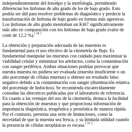
independientemente del fenotipo y la morfología, permitiendo
diferenciar los linfomas de alto grado de los de bajo grado. Esto
podría ser útil para resolver problemas de diagnóstico y predecir la
transformación de linfoma de bajo grado en formas más agresivas.
Los linfomas de alto grado mostraban un Ki67 significativamente
más alto en comparación con los linfomas de bajo grado (valor de
[
14
]
corte de 12,2 %).
La obtención y preparación adecuada de las muestras es
fundamental para el uso efectivo de la citometría de flujo. Es
fundamental manipular las muestras con cuidado para maximizar la
viabilidad celular y minimizar los artefactos, como la contaminación
con sangre periférica. Ambas situaciones podrían provocar que
nuestra muestra no pudiera ser evaluada (muestra insuficiente o un
alto porcentaje de células muertas) u obtener un resultado falso
negativo debido a la contaminación con sangre (disminución relativa
del porcentaje de linfocitos). Se recomienda encarecidamente
consultar las directrices publicadas por el laboratorio de referencia.
En cuanto a las ventajas del uso de la citometría, destaca la facilidad
para la obtención de muestras y que proporciona información de
importancia diagnóstica, terapéutica y pronóstica de manera rápida.
Por el contrario, presenta una serie de limitaciones, como la
necesidad de que la muestra sea fresca, y su limitada utilidad cuando
[
11
]
la presencia de células neoplásicas es escasa.