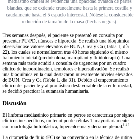
mediastino craneal se evidencia una opacidad ovalada de partes
blandas, que se extiende cranealmente hasta la primera costilla y
caudalmente hasta el 5 espacio intercostal. Nótese la considerable
reducción de tamaño de la masa (flechas negras).
Tres semanas después, el paciente se presentó en consulta por
presentar PU/PD, náuseas e hiporexia. Se realizó una bioquímica,
observándose valores elevados de BUN, Crea y Ca (Tabla 1, día
22), los cuales se normalizaron tras 48 horas siguiendo el mismo
tratamiento inicial (prednisolona, maropitant y fluidoterapia). Una
semana más tarde acudió a consulta de urgencias por un cuadro
clínico de incoordinación, temblores e hipersalivación. Se realizó
una bioquímica en la cual destacaron nuevamente niveles elevados
de BUN, Crea y Ca (Tabla 1, día 31). Debido al empeoramiento
clínico del paciente y al pronóstico desfavorable de la enfermedad,
se decidió practicar la eutanasia humanitaria.
Discusión
El linfoma mediastínico primario en perros se caracteriza por signos
clínicos inespecíficos, un fenotipo de células T mayoritariamente
[
1
]
con morfología linfoblástica, hipercalcemia y derrame pleural.
La citometría de flujo (FC) se ha convertido en la técnica de rutina