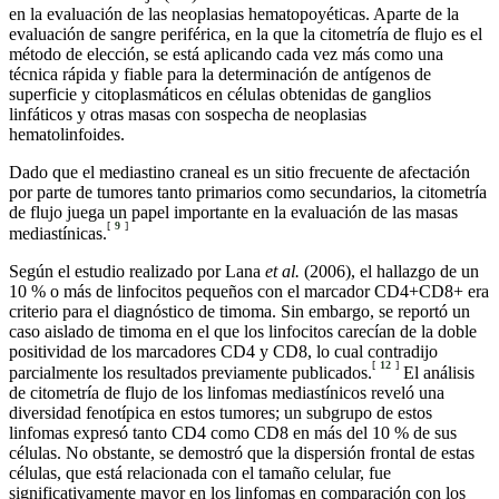
en la evaluación de las neoplasias hematopoyéticas. Aparte de la
evaluación de sangre periférica, en la que la citometría de flujo es el
método de elección, se está aplicando cada vez más como una
técnica rápida y fiable para la determinación de antígenos de
superficie y citoplasmáticos en células obtenidas de ganglios
linfáticos y otras masas con sospecha de neoplasias
hematolinfoides.
Dado que el mediastino craneal es un sitio frecuente de afectación
por parte de tumores tanto primarios como secundarios, la citometría
de flujo juega un papel importante en la evaluación de las masas
[
9
]
mediastínicas.
Según el estudio realizado por Lana
et al.
(2006), el hallazgo de un
10 % o más de linfocitos pequeños con el marcador CD4+CD8+ era
criterio para el diagnóstico de timoma. Sin embargo, se reportó un
caso aislado de timoma en el que los linfocitos carecían de la doble
positividad de los marcadores CD4 y CD8, lo cual contradijo
[
12
]
parcialmente los resultados previamente publicados.
El análisis
de citometría de flujo de los linfomas mediastínicos reveló una
diversidad fenotípica en estos tumores; un subgrupo de estos
linfomas expresó tanto CD4 como CD8 en más del 10 % de sus
células. No obstante, se demostró que la dispersión frontal de estas
células, que está relacionada con el tamaño celular, fue
significativamente mayor en los linfomas en comparación con los