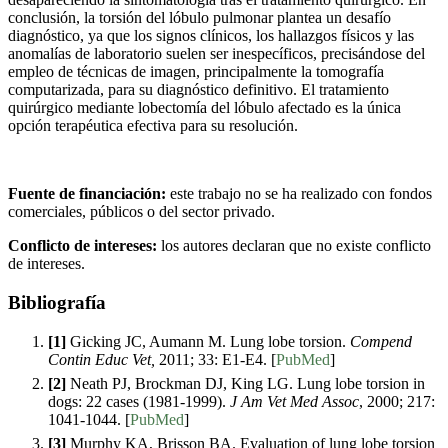
conclusión, la torsión del lóbulo pulmonar plantea un desafío
diagnóstico, ya que los signos clínicos, los hallazgos físicos y las
anomalías de laboratorio suelen ser inespecíficos, precisándose del
empleo de técnicas de imagen, principalmente la tomografía
computarizada, para su diagnóstico definitivo. El tratamiento
quirúrgico mediante lobectomía del lóbulo afectado es la única
opción terapéutica efectiva para su resolución.
Fuente de financiación:
este trabajo no se ha realizado con fondos
comerciales, públicos o del sector privado.
Conflicto de intereses:
los autores declaran que no existe conflicto
de intereses.
Bibliografía
[1]
Gicking JC, Aumann M. Lung lobe torsion.
Compend
Contin Educ Vet,
2011; 33: E1-E4. [
PubMed
]
[2]
Neath PJ, Brockman DJ, King LG. Lung lobe torsion in
dogs: 22 cases (1981-1999).
J Am Vet Med Assoc
, 2000; 217:
1041-1044. [
PubMed
]
[3]
Murphy KA, Brisson BA. Evaluation of lung lobe torsion