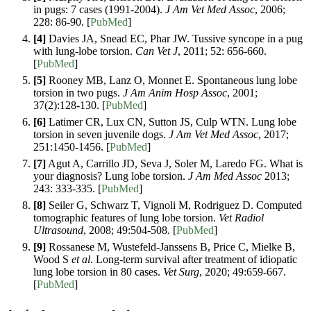
in pugs: 7 cases (1991-2004).
J Am Vet Med Assoc
, 2006;
228: 86-90. [
PubMed
]
[4]
Davies JA, Snead EC, Phar JW. Tussive syncope in a pug
with lung-lobe torsion.
Can Vet J
, 2011; 52: 656-660.
[
PubMed
]
[5]
Rooney MB, Lanz O, Monnet E. Spontaneous lung lobe
torsion in two pugs.
J Am Anim Hosp Assoc
, 2001;
37(2):128-130. [
PubMed
]
[6]
Latimer CR, Lux CN, Sutton JS, Culp WTN. Lung lobe
torsion in seven juvenile dogs.
J Am Vet Med Assoc
, 2017;
251:1450-1456. [
PubMed
]
[7]
Agut A, Carrillo JD, Seva J, Soler M, Laredo FG. What is
your diagnosis? Lung lobe torsion.
J Am Med Assoc
2013;
243: 333-335. [
PubMed
]
[8]
Seiler G, Schwarz T, Vignoli M, Rodriguez D. Computed
tomographic features of lung lobe torsion.
Vet Radiol
Ultrasound
, 2008; 49:504-508. [
PubMed
]
[9]
Rossanese M, Wustefeld-Janssens B, Price C, Mielke B,
Wood S
et al
. Long-term survival after treatment of idiopatic
lung lobe torsion in 80 cases.
Vet Surg
, 2020; 49:659-667.
[
PubMed
]