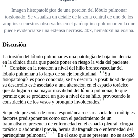
Imagen histopatológica de una porción del lóbulo pulmonar
torsionado. Se visualiza un detalle de la zona central de uno de los
amplios secuestros observados en el parénquima pulmonar en la que
puede evidenciarse una extensa necrosis. 40x, hematoxilina-eosina.
Discusión
La torsión del lóbulo pulmonar es una patología de baja incidencia
en la clínica diaria que puede poner en riesgo la vida del paciente.
[
1
]
Consiste en la rotación a nivel del hilio broncovascular del
[
1
]
lóbulo pulmonar a lo largo de su eje longitudinal.
Su
fisiopatología es poco conocida, se ha descrito la posibilidad de que
su desarrollo esté asociado a una alteración en el espacio torácico
que da lugar a una mayor movilidad del lóbulo pulmonar, lo que
permite que se produzca un giro a nivel de su hilio, provocando la
[
2
]
constricción de los vasos y bronquio involucrados.
Se puede presentar de forma espontánea o estar asociado a múltiples
factores predisponentes como son el padecimiento de un
traumatismo, presencia de enfermedad en el espacio pleural, cirugía
torácica o abdominal previa, hernia diafragmática o enfermedad del
[
1
,
3
]
parénquima pulmonar.
En el caso que se presenta, no se asoció