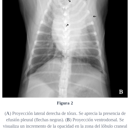
Figura 2
(
A
) Proyección lateral derecha de tórax. Se aprecia la presencia de
efusión pleural (flechas negras). (
B
) Proyección ventrodorsal. Se
visualiza un incremento de la opacidad en la zona del lóbulo craneal