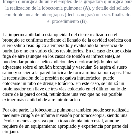
Imagen quirúrgica durante el empleo de la grapadora quirúrgica para
la realización de la lobectomía pulmonar (
A
), y detalle del sellado
con doble línea de micrograpas (flechas negras) una vez finalizado
el procedimiento (
B
).
La impermeabilidad o estanqueidad del cierre realizado en el
bronquio se confirma mediante el llenado de la cavidad torácica con
suero salino fisiológico atemperado y evaluando la presencia de
burbujas o no en varios ciclos respiratorios. En el caso de que exista
fuga de aire (aunque en los casos de torsión es infrecuente), se
pueden dar puntos sueltos adicionales o colocar tejido pleural
adyacente sobre el muñón bronquial y vascular. Se aspira el suero
salino y se cierra la pared torácica de forma rutinaria por capas. Para
la reconstitución de la presión negativa intratorácica, puede
colocarse un tubo de drenaje torácico. En este caso, se utilizó un
prolongador con llave de tres vías colocado en el último punto de
cierre de la pared costal, retirándose una vez que no era posible
extraer más cantidad de aire intratorácico.
Por otra parte, la lobectomía pulmonar también puede ser realizada
mediante cirugía de mínima invasión por toracoscopia, siendo una
técnica menos agresiva que la toracotomía intercostal, aunque
requiere de un equipamiento apropiado y experiencia por parte del
cirujano.