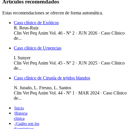
Artículos recomendados
Estas recomendaciones se ofrecen de forma automática.
Caso clínico de Exóticos
R. Reus-Ruiz
Clin Vet Peq Anim Vol. 46 - Nº 2 · JUN 2026 ·
Caso Clínico
de...
Caso clínico de Urgencias
I. Sunyer
Clin Vet Peq Anim Vol. 45 - Nº 2 · JUN 2025 ·
Caso Clínico
de...
Caso clínico de Cirugía de tejidos blandos
N. Jurado, L. Fresno, L. Santos
Clin Vet Peq Anim Vol. 44 - Nº 1 · MAR 2024 ·
Caso Clínico
de...
Inicio
Historia
clínica
¿Cuáles son los
diagnósticos