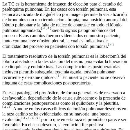
La TC es la herramienta de imagen de elección para el estudio del
parénquima pulmonar. En los casos con torsión pulmonar, esta
técnica avanzada de diagnóstico por imagen permite la visualización
de bronquios con una terminación abrupta, una posición anormal del
lóbulo pulmonar y la falta de realce de contraste en todo el lóbulo
[
4
,
8
]
pulmonar agrandado,
siendo signos patognomónicos del
proceso. Estos cambios fueron evidenciados en nuestro paciente,
junto con una leve efusión pleural, la cual es indicativa de
[
4
]
cronicidad del proceso en pacientes con torsión pulmonar.
El tratamiento resolutivo de la torsión pulmonar es la lobectomía del
lóbulo afectado sin la desrotación del mismo para evitar la liberación
de citoquinas y endotoxinas. Las complicaciones postoperatorias
incluyen pleuritis subaguda, toxemia aguda, torsión pulmonar
[
5
]
recurrente y derrame quiloso.
En nuestro paciente no se observó
ninguna de estas complicaciones postoperatorias.
En esta patología el pronóstico, de forma general, es de reservado a
desfavorable, dependiendo de la causa subyacente o la presencia de
complicaciones postoperatorias como el quilotórax y la pleuritis.
[
2
,
9
]
Aunque en los casos clínicos de torsión pulmonar descritos en
la raza carlino se ha evidenciado, en su mayoría, una buena
[
3
,
4
,
5
,
6
]
evolución,
por lo que en esta raza el pronóstico parece ser
favorable. En el caso descrito, la evolución fue positiva
desapareciendo la sintomatología tras el tratamiento quirúrgico. En