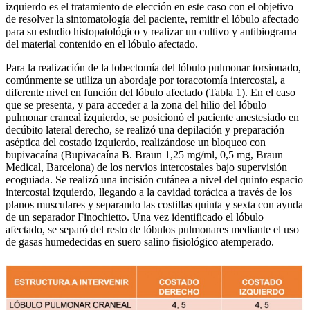
izquierdo es el tratamiento de elección en este caso con el objetivo
de resolver la sintomatología del paciente, remitir el lóbulo afectado
para su estudio histopatológico y realizar un cultivo y antibiograma
del material contenido en el lóbulo afectado.
Para la realización de la lobectomía del lóbulo pulmonar torsionado,
comúnmente se utiliza un abordaje por toracotomía intercostal, a
diferente nivel en función del lóbulo afectado (Tabla 1). En el caso
que se presenta, y para acceder a la zona del hilio del lóbulo
pulmonar craneal izquierdo, se posicionó el paciente anestesiado en
decúbito lateral derecho, se realizó una depilación y preparación
aséptica del costado izquierdo, realizándose un bloqueo con
bupivacaína (Bupivacaína B. Braun 1,25 mg/ml, 0,5 mg, Braun
Medical, Barcelona) de los nervios intercostales bajo supervisión
ecoguiada. Se realizó una incisión cutánea a nivel del quinto espacio
intercostal izquierdo, llegando a la cavidad torácica a través de los
planos musculares y separando las costillas quinta y sexta con ayuda
de un separador Finochietto. Una vez identificado el lóbulo
afectado, se separó del resto de lóbulos pulmonares mediante el uso
de gasas humedecidas en suero salino fisiológico atemperado.