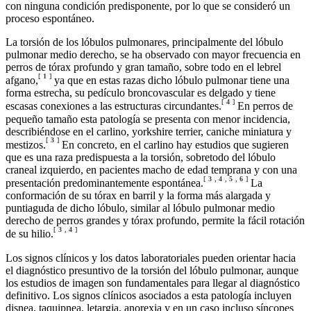
con ninguna condición predisponente, por lo que se consideró un
proceso espontáneo.
La torsión de los lóbulos pulmonares, principalmente del lóbulo
pulmonar medio derecho, se ha observado con mayor frecuencia en
perros de tórax profundo y gran tamaño, sobre todo en el lebrel
[
1
]
afgano,
ya que en estas razas dicho lóbulo pulmonar tiene una
forma estrecha, su pedículo broncovascular es delgado y tiene
[
4
]
escasas conexiones a las estructuras circundantes.
En perros de
pequeño tamaño esta patología se presenta con menor incidencia,
describiéndose en el carlino, yorkshire terrier, caniche miniatura y
[
3
]
mestizos.
En concreto, en el carlino hay estudios que sugieren
que es una raza predispuesta a la torsión, sobretodo del lóbulo
craneal izquierdo, en pacientes macho de edad temprana y con una
[
3
,
4
,
5
,
6
]
presentación predominantemente espontánea.
La
conformación de su tórax en barril y la forma más alargada y
puntiaguda de dicho lóbulo, similar al lóbulo pulmonar medio
derecho de perros grandes y tórax profundo, permite la fácil rotación
[
3
,
4
]
de su hilio.
Los signos clínicos y los datos laboratoriales pueden orientar hacia
el diagnóstico presuntivo de la torsión del lóbulo pulmonar, aunque
los estudios de imagen son fundamentales para llegar al diagnóstico
definitivo. Los signos clínicos asociados a esta patología incluyen
disnea, taquipnea, letargia, anorexia y en un caso incluso síncopes