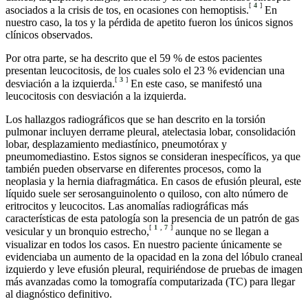
[
4
]
asociados a la crisis de tos, en ocasiones con hemoptisis.
En
nuestro caso, la tos y la pérdida de apetito fueron los únicos signos
clínicos observados.
Por otra parte, se ha descrito que el 59 % de estos pacientes
presentan leucocitosis, de los cuales solo el 23 % evidencian una
[
3
]
desviación a la izquierda.
En este caso, se manifestó una
leucocitosis con desviación a la izquierda.
Los hallazgos radiográficos que se han descrito en la torsión
pulmonar incluyen derrame pleural, atelectasia lobar, consolidación
lobar, desplazamiento mediastínico, pneumotórax y
pneumomediastino. Estos signos se consideran inespecíficos, ya que
también pueden observarse en diferentes procesos, como la
neoplasia y la hernia diafragmática. En casos de efusión pleural, este
líquido suele ser serosanguinolento o quiloso, con alto número de
eritrocitos y leucocitos. Las anomalías radiográficas más
características de esta patología son la presencia de un patrón de gas
[
1
,
7
]
vesicular y un bronquio estrecho,
aunque no se llegan a
visualizar en todos los casos. En nuestro paciente únicamente se
evidenciaba un aumento de la opacidad en la zona del lóbulo craneal
izquierdo y leve efusión pleural, requiriéndose de pruebas de imagen
más avanzadas como la tomografía computarizada (TC) para llegar
al diagnóstico definitivo.