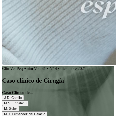
Clin Vet Peq Anim Vol. 41 • Nº 4 • diciembre 2021
Caso clínico de Cirugía
Caso Clínico de...
J.D. Carrillo
M.S. Echalecu
M. Soler
M.J. Fernández del Palacio