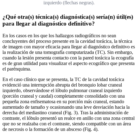
izquierdo (flechas negras).
¿Qué otra(s) técnica(s) diagnóstica(s) sería(n) útil(es)
para llegar al diagnóstico definitivo?
En los casos en los que los hallazgos radiográficos no sean
concluyentes del proceso presente en la cavidad torácica, la técnica
de imagen con mayor eficacia para llegar al diagnóstico definitivo es
la realización de una tomografía computarizada (TC). Sin embargo,
cuando la lesión presenta contacto con la pared torácica la ecografía
es de gran utilidad para visualizar el aspecto ecográfico que presenta
el parénquima.
En el caso clínico que se presenta, la TC de la cavidad torácica
evidenció una interrupción abrupta del bronquio lobar craneal
izquierdo, observándose el lóbulo pulmonar craneal izquierdo
(porción craneal y caudal) completamente consolidado con una
pequeña zona enfisematosa en su porción más craneal, estando
aumentado de tamaño y ocasionando una leve desviación hacia la
derecha del mediastino craneal (Fig. 3). Tras la administración de
contraste, el lóbulo presentó un realce en anillo con una zona central
que no se realzaba con el contraste, siendo compatible con un área
de necrosis o la formación de un absceso (Fig. 4).