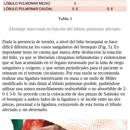
Tabla 1
Abordaje intercostal en función del lóbulo pulmonar afectado.
Dada la presencia de torsión, a nivel del hilio bronquial se hace
difícil diferenciar los vasos sanguíneos del bronquio (Fig. 5). Es
importante tener en cuenta que nunca debe deshacerse la rotación
del hilio, ya que se liberarían citoquinas inflamatorias y endotoxinas
que se han acumulado en el órgano torsionado por la falta de riego
sanguíneo y oxígeno, y que serían perjudiciales para el paciente si
entraran en el torrente circulatorio. Por esta razón se recomienda
realizar una ligadura transfixiante en masa o un nudo de Miller
modificado lo más distal al lóbulo pulmonar posible, pudiéndose
utilizar una sutura monofilamento reabsorbible o no absorbible de 2-
0 ó 3-0. Se procede con la colocación de dos pinzas de Satinsky en
el bronquio a ambos lados de la ligadura y se incide entre las dos
pinzas, proximal a la ligadura, extrayendo de esta forma el lóbulo
afectado y sin desrotarlo.