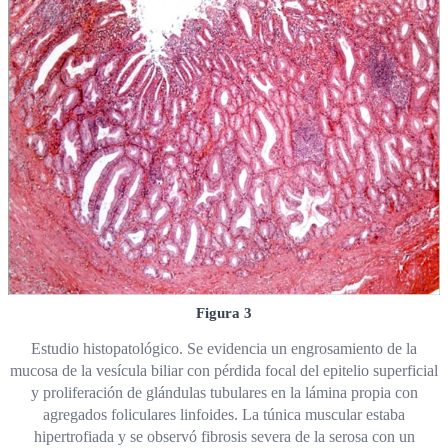
Figura 3
Estudio histopatológico. Se evidencia un engrosamiento de la
mucosa de la vesícula biliar con pérdida focal del epitelio superficial
y proliferación de glándulas tubulares en la lámina propia con
agregados foliculares linfoides. La túnica muscular estaba
hipertrofiada y se observó fibrosis severa de la serosa con un