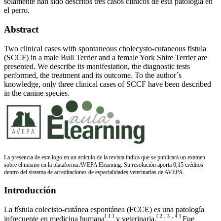
solamente han sido descritos tres casos clínicos de esta patología en
el perro.
Abstract
Two clinical cases with spontaneous cholecysto-cutaneous fistula
(SCCF) in a male Bull Terrier and a female York Shire Terrier are
presented. We describe its manifestation, the diagnostic tests
performed, the treatment and its outcome. To the author´s
knowledge, only three clinical cases of SCCF have been described
in the canine species.
La presencia de este logo en un artículo de la revista indica que se publicará un examen
sobre el mismo en la plataforma AVEPA Elearning. Su resolución aporta 0,15 créditos
dentro del sistema de acreditaciones de especialidades veterinarias de AVEPA.
Introducción
La fístula colecisto-cutánea espontánea (FCCE) es una patología
[
1
]
[
2
,
3
,
4
]
infrecuente en medicina humana
y veterinaria.
Fue