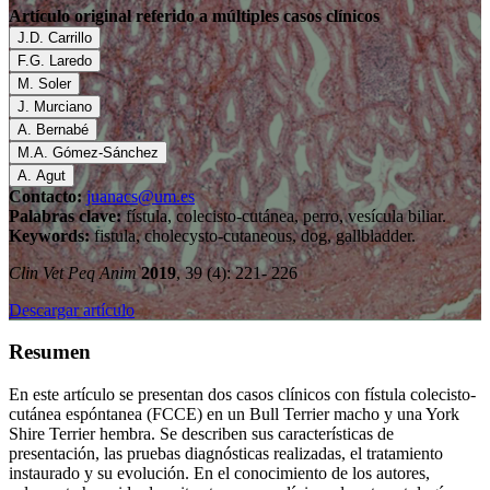
Artículo original referido a múltiples casos clínicos
J.D. Carrillo
F.G. Laredo
M. Soler
J. Murciano
A. Bernabé
M.A. Gómez-Sánchez
A. Agut
Contacto:
juanacs@um.es
Palabras clave:
fístula, colecisto-cutánea, perro, vesícula biliar.
Keywords:
fistula, cholecysto-cutaneous, dog, gallbladder.
Clin Vet Peq Anim
2019
, 39 (4): 221- 226
Descargar artículo
Resumen
En este artículo se presentan dos casos clínicos con fístula colecisto-
cutánea espóntanea (FCCE) en un Bull Terrier macho y una York
Shire Terrier hembra. Se describen sus características de
presentación, las pruebas diagnósticas realizadas, el tratamiento
instaurado y su evolución. En el conocimiento de los autores,