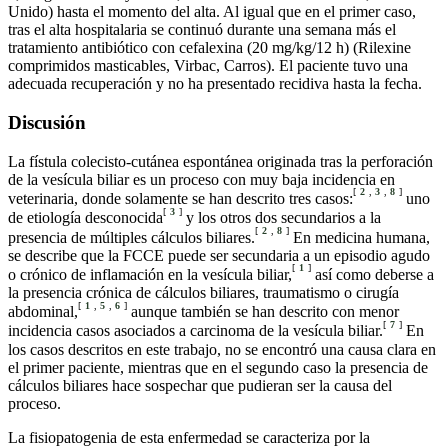
Unido) hasta el momento del alta. Al igual que en el primer caso,
tras el alta hospitalaria se continuó durante una semana más el
tratamiento antibiótico con cefalexina (20 mg/kg/12 h) (Rilexine
comprimidos masticables, Virbac, Carros). El paciente tuvo una
adecuada recuperación y no ha presentado recidiva hasta la fecha.
Discusión
La fístula colecisto-cutánea espontánea originada tras la perforación
de la vesícula biliar es un proceso con muy baja incidencia en
[
2
,
3
,
8
]
veterinaria, donde solamente se han descrito tres casos:
uno
[
3
]
de etiología desconocida
y los otros dos secundarios a la
[
2
,
8
]
presencia de múltiples cálculos biliares.
En medicina humana,
se describe que la FCCE puede ser secundaria a un episodio agudo
[
1
]
o crónico de inflamación en la vesícula biliar,
así como deberse a
la presencia crónica de cálculos biliares, traumatismo o cirugía
[
1
,
5
,
6
]
abdominal,
aunque también se han descrito con menor
[
7
]
incidencia casos asociados a carcinoma de la vesícula biliar.
En
los casos descritos en este trabajo, no se encontró una causa clara en
el primer paciente, mientras que en el segundo caso la presencia de
cálculos biliares hace sospechar que pudieran ser la causa del
proceso.
La fisiopatogenia de esta enfermedad se caracteriza por la