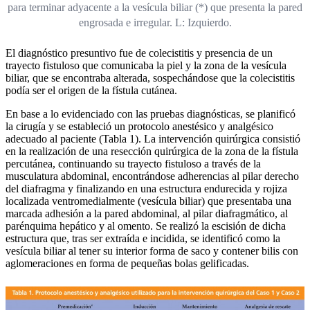
para terminar adyacente a la vesícula biliar (*) que presenta la pared
engrosada e irregular. L: Izquierdo.
El diagnóstico presuntivo fue de colecistitis y presencia de un
trayecto fistuloso que comunicaba la piel y la zona de la vesícula
biliar, que se encontraba alterada, sospechándose que la colecistitis
podía ser el origen de la fístula cutánea.
En base a lo evidenciado con las pruebas diagnósticas, se planificó
la cirugía y se estableció un protocolo anestésico y analgésico
adecuado al paciente (Tabla 1). La intervención quirúrgica consistió
en la realización de una resección quirúrgica de la zona de la fístula
percutánea, continuando su trayecto fistuloso a través de la
musculatura abdominal, encontrándose adherencias al pilar derecho
del diafragma y finalizando en una estructura endurecida y rojiza
localizada ventromedialmente (vesícula biliar) que presentaba una
marcada adhesión a la pared abdominal, al pilar diafragmático, al
parénquima hepático y al omento. Se realizó la escisión de dicha
estructura que, tras ser extraída e incidida, se identificó como la
vesícula biliar al tener su interior forma de saco y contener bilis con
aglomeraciones en forma de pequeñas bolas gelificadas.