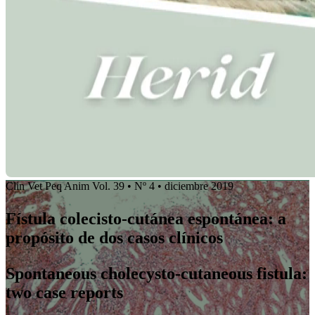
Clin Vet Peq Anim Vol. 39 • Nº 4 • diciembre 2019
Fístula colecisto-cutánea espontánea: a
propósito de dos casos clínicos
Spontaneous cholecysto-cutaneous fistula:
two case reports