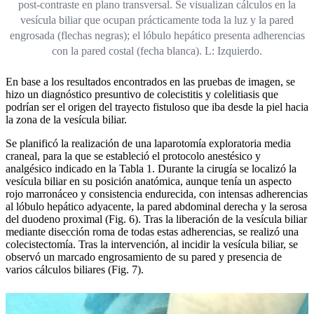
post-contraste en plano transversal. Se visualizan cálculos en la
vesícula biliar que ocupan prácticamente toda la luz y la pared
engrosada (flechas negras); el lóbulo hepático presenta adherencias
con la pared costal (fecha blanca). L: Izquierdo.
En base a los resultados encontrados en las pruebas de imagen, se
hizo un diagnóstico presuntivo de colecistitis y colelitiasis que
podrían ser el origen del trayecto fistuloso que iba desde la piel hacia
la zona de la vesícula biliar.
Se planificó la realización de una laparotomía exploratoria media
craneal, para la que se estableció el protocolo anestésico y
analgésico indicado en la Tabla 1. Durante la cirugía se localizó la
vesícula biliar en su posición anatómica, aunque tenía un aspecto
rojo marronáceo y consistencia endurecida, con intensas adherencias
al lóbulo hepático adyacente, la pared abdominal derecha y la serosa
del duodeno proximal (Fig. 6). Tras la liberación de la vesícula biliar
mediante disección roma de todas estas adherencias, se realizó una
colecistectomía. Tras la intervención, al incidir la vesícula biliar, se
observó un marcado engrosamiento de su pared y presencia de
varios cálculos biliares (Fig. 7).