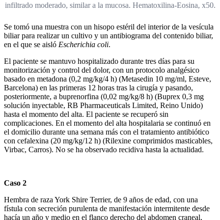
infiltrado moderado, similar a la mucosa. Hematoxilina-Eosina, x50.
Se tomó una mues­tra con un hisopo estéril del interior de la vesícula
biliar para realizar un cultivo y un antibiograma del contenido biliar,
en el que se aisló
Escherichia coli
.
El paciente se mantuvo hospitalizado durante tres días para su
monitorización y control del dolor, con un protocolo analgésico
basado en metadona (0,2 mg/kg/4 h) (Metasedin 10 mg/ml, Esteve,
Barcelona) en las primeras 12 horas tras la cirugía y pasando,
posteriormente, a buprenorfina (0,02 mg/kg/8 h) (Buprex 0,3 mg
solución inyectable, RB Pharmaceuticals Limited, Reino Unido)
hasta el momento del alta. El paciente se recuperó sin
complicaciones. En el momento del alta hospitalaria se continuó en
el domicilio durante una semana más con el tratamiento antibiótico
con cefalexina (20 mg/kg/12 h) (Rilexine comprimidos masticables,
Virbac, Carros). No se ha observado recidiva hasta la actualidad.
Caso 2
Hembra de raza York Shire Terrier, de 9 años de edad, con una
fístula con secreción purulenta de manifestación intermitente desde
hacía un año y medio en el flanco derecho del abdomen craneal,