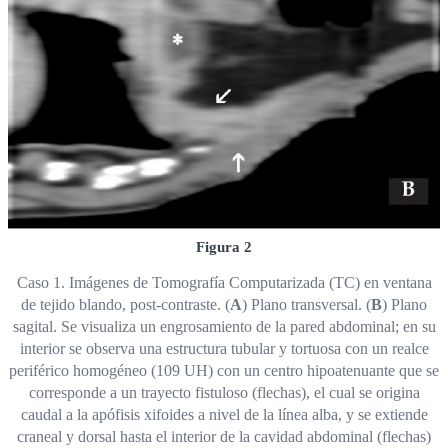
Figura 2
Caso 1. Imágenes de Tomografía Computarizada (TC) en ventana
de tejido blando, post-contraste. (
A
) Plano transversal. (
B
) Plano
sagital. Se visualiza un engrosamiento de la pared abdominal; en su
interior se observa una estructura tubular y tortuosa con un realce
periférico homogéneo (109 UH) con un centro hipoatenuante que se
corresponde a un trayecto fistuloso (flechas), el cual se origina
caudal a la apófisis xifoides a nivel de la línea alba, y se extiende
craneal y dorsal hasta el interior de la cavidad abdominal (flechas)