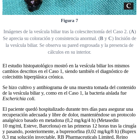
Figura 7
Imágenes de la vesícula biliar tras la colescitectomía del Caso 2. (
A
)
Se aprecia su coloración y consistencia anormal. (
B
y
C
) Incisión de
la vesícula biliar. Se observa su pared engrosada y la presencia de
cálculos en su interior.
El estudio histopatológico mostró en la vesícula biliar los mismos
cambios descritos en el Caso 1, siendo también el diagnóstico de
colecistitis hiperplásica crónica.
Se hizo cultivo y antibiograma de una muestra tomada del contenido
de la vesícula biliar y, como en el Caso 1, la bacteria aislada fue
Escherichia coli
.
El paciente quedó hospitalizado durante tres días para asegurar una
recuperación adecuada y libre de dolor, manteniéndose un protocolo
analgésico basado en metadona (0,2 mg/kg/4 h) (Metasedin
10 mg/ml, Esteve, Barcelona) en las primeras 12 horas tras la cirugía
y pasando, posteriormente, a buprenorfina (0,02 mg/kg/8 h) (Buprex
0,3 mg solución inyectable, RB Pharmaceuticals Limited, Reino