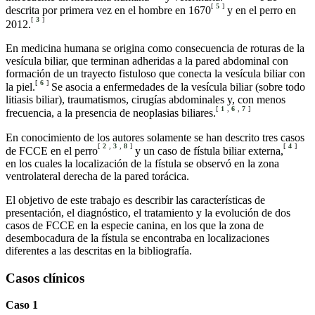
[
5
]
descrita por primera vez en el hombre en 1670
y en el perro en
[
3
]
2012.
En medicina humana se origina como consecuencia de roturas de la
vesícula biliar, que terminan adheridas a la pared abdominal con
formación de un trayecto fistuloso que conecta la vesícula biliar con
[
6
]
la piel.
Se asocia a enfermedades de la vesícula biliar (sobre todo
litiasis biliar), traumatismos, cirugías abdominales y, con menos
[
1
,
6
,
7
]
frecuencia, a la presencia de neoplasias biliares.
En conocimiento de los autores solamente se han descrito tres casos
[
2
,
3
,
8
]
[
4
]
de FCCE en el perro
y un caso de fístula biliar externa,
en los cuales la localización de la fístula se observó en la zona
ventrolateral derecha de la pared torácica.
El objetivo de este trabajo es describir las características de
presentación, el diagnóstico, el tratamiento y la evolución de dos
casos de FCCE en la especie canina, en los que la zona de
desembocadura de la fístula se encontraba en localizaciones
diferentes a las descritas en la bibliografía.
Casos clínicos
Caso 1