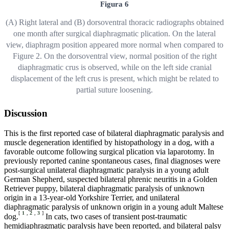
Figura 6
(A) Right lateral and (B) dorsoventral thoracic radiographs obtained
one month after surgical diaphragmatic plication. On the lateral
view, diaphragm position appeared more normal when compared to
Figure 2. On the dorsoventral view, normal position of the right
diaphragmatic crus is observed, while on the left side cranial
displacement of the left crus is present, which might be related to
partial suture loosening.
Discussion
This is the first reported case of bilateral diaphragmatic paralysis and
muscle degeneration identified by histopathology in a dog, with a
favorable outcome following surgical plication via laparotomy. In
previously reported canine spontaneous cases, final diagnoses were
post-surgical unilateral diaphragmatic paralysis in a young adult
German Shepherd, suspected bilateral phrenic neuritis in a Golden
Retriever puppy, bilateral diaphragmatic paralysis of unknown
origin in a 13-year-old Yorkshire Terrier, and unilateral
diaphragmatic paralysis of unknown origin in a young adult Maltese
[
1
,
2
,
3
]
dog.
In cats, two cases of transient post-traumatic
hemidiaphragmatic paralysis have been reported, and bilateral palsy