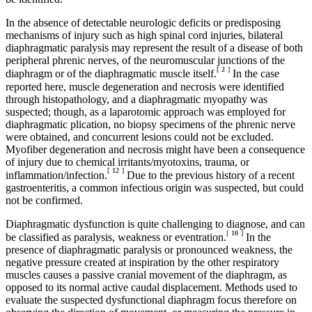
In the absence of detectable neurologic deficits or predisposing
mechanisms of injury such as high spinal cord injuries, bilateral
diaphragmatic paralysis may represent the result of a disease of both
peripheral phrenic nerves, of the neuromuscular junctions of the
[
2
]
diaphragm or of the diaphragmatic muscle itself.
In the case
reported here, muscle degeneration and necrosis were identified
through histopathology, and a diaphragmatic myopathy was
suspected; though, as a laparotomic approach was employed for
diaphragmatic plication, no biopsy specimens of the phrenic nerve
were obtained, and concurrent lesions could not be excluded.
Myofiber degeneration and necrosis might have been a consequence
of injury due to chemical irritants/myotoxins, trauma, or
[
12
]
inflammation/infection.
Due to the previous history of a recent
gastroenteritis, a common infectious origin was suspected, but could
not be confirmed.
Diaphragmatic dysfunction is quite challenging to diagnose, and can
[
10
]
be classified as paralysis, weakness or eventration.
In the
presence of diaphragmatic paralysis or pronounced weakness, the
negative pressure created at inspiration by the other respiratory
muscles causes a passive cranial movement of the diaphragm, as
opposed to its normal active caudal displacement. Methods used to
evaluate the suspected dysfunctional diaphragm focus therefore on