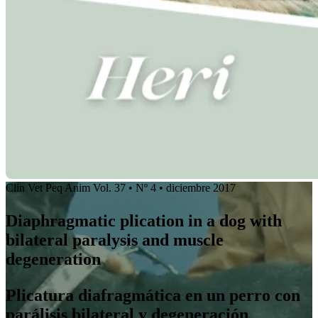
Clin Vet Peq Anim Vol. 37 • Nº 4 • diciembre 2017
Diaphragmatic plication in a dog with
bilateral paralysis and muscle
degeneration
Plicatura diafragmática en un perro con
parálisis bilateral y degeneración