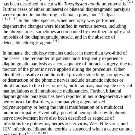
[
4
]
has been described in a cat with
Toxoplasma gondii
polymyositis.
Further cases of either unilateral or bilateral diaphragmatic paralysis
were reported in another dog, a llama, a pony, and 11 alpacas.
[
4
,
5
,
6
]
In the latter species, when necropsy was performed,
degenerative changes were identified in various nerves, including
the phrenic ones, sometimes accompanied by myofiber atrophy and
myositis of the diaphragmatic muscle, and in the absence of
[
6
]
detectable etiologic agents.
In humans, the etiology remains unclear in more than two-third of
the cases. The remainder of patients most frequently experience
diaphragmatic paralysis as a consequence of thoracic surgery, due to
traction of the phrenic nerve applied during the procedure. Other
identified causative conditions that provoke stretching, compression
or destruction of the phrenic nerves include traumatic injuries or
blunt traumas to the chest or neck, birth traumas, inadequate cervical
manipulations and intrathoracic malignancies. Further, bilateral
diaphragmatic paralysis has been reported in neurodegenerative and
neuromuscular disorders, accompanying a generalized
polyneuropathy or being the initial manifestation of a multifocal
motor neuropathy. Eventually, postviral neuropathies with phrenic
nerve involvement have also been described as sequelae of
infections like poliovirus, herpes zoster virus, West Nile virus, and
HIV infections. Idiopathic neuritis is suspected when a cause cannot
[
7
,
8
,
9
,
10
]
be identified.