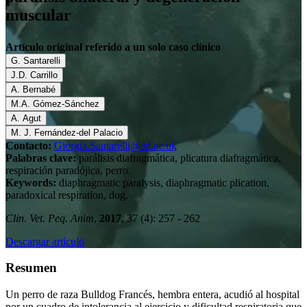
muscular
Artículo original referido a un solo caso clínico
G. Santarelli
J.D. Carrillo
A. Bernabé
M.A. Gómez-Sánchez
A. Agut
M. J. Fernández-del Palacio
Contacto:
Giorgia.Santarelli@ed.ac.uk
Palabras clave:
parálisis diafragmática, plicatura diafragmática,
respiración paradójica, perro.
Keywords:
diaphragmatic paralysis, diaphragmatic plication,
paradoxical respiration, dog.
Clin. Vet. Peq. Anim
,
2017
, 37 (4): 257 - 262
Descargar artículo
Resumen
Un perro de raza Bulldog Francés, hembra entera, acudió al hospital
por un cuadro de intolerancia al ejercicio y dificultad respiratoria que