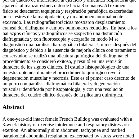
aparecía al realizar esfuerzo desde hacía 3 semanas. Al examen
físico se detectaron taquipnea y respiración paradójica exacerbadas
por el estrés de la manipulación, y un abdomen anormalmente
excavado. Las radiografías torácicas mostraron desplazamiento
craneal del diafragma y campos pulmonares reducidos. En base a los
hallazgos clínicos y radiográficos se sospechó una disfunción
diafragmática y con fluoroscopia y ecografía en modo M se
diagnosticó una parálisis diafragmática bilateral. Un mes después del
diagnóstico y debido a la ausencia de mejoría clínica con tratamiento
conservador, se realizó una plicatura quirúrgica del diafragma; el
procedimiento se consideró exitoso, y resultó en una remisión
duradera de los signos clínicos. El estudio histopatólogico de una
muestra obtenida durante el procedimiento quirúrgico reveló
degeneración muscular y necrosis. Este es el primer caso descrito de
un perro con parálisis diafragmática bilateral y degeneración
muscular identificada por histopatología, y con una resolución
duradera del cuadro clínico después de la plicatura quirúrgica.
Abstract
A one-year-old intact female French Bulldog was evaluated with a
3-week history of exercise intolerance and respiratory distress on
exertion. An abnormally slim abdomen, tachypnea and marked
paradoxical abdominal respiration exacerbated by stress were noted