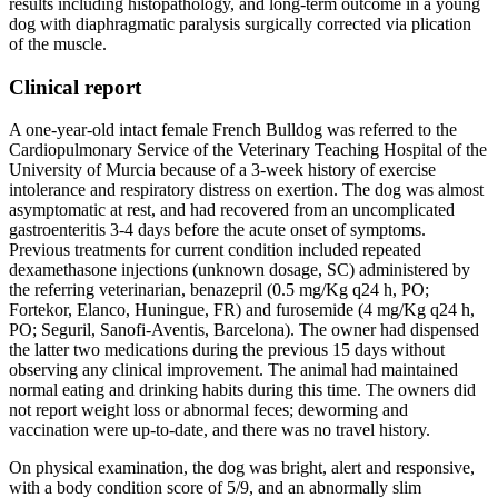
results including histopathology, and long-term outcome in a young
dog with diaphragmatic paralysis surgically corrected via plication
of the muscle.
Clinical report
A one-year-old intact female French Bulldog was referred to the
Cardiopulmonary Service of the Veterinary Teaching Hospital of the
University of Murcia because of a 3-week history of exercise
intolerance and respiratory distress on exertion. The dog was almost
asymptomatic at rest, and had recovered from an uncomplicated
gastroenteritis 3-4 days before the acute onset of symptoms.
Previous treatments for current condition included repeated
dexamethasone injections (unknown dosage, SC) administered by
the referring veterinarian, benazepril (0.5 mg/Kg q24 h, PO;
Fortekor, Elanco, Huningue, FR) and furosemide (4 mg/Kg q24 h,
PO; Seguril, Sanofi-Aventis, Barcelona). The owner had dispensed
the latter two medications during the previous 15 days without
observing any clinical improvement. The animal had maintained
normal eating and drinking habits during this time. The owners did
not report weight loss or abnormal feces; deworming and
vaccination were up-to-date, and there was no travel history.
On physical examination, the dog was bright, alert and responsive,
with a body condition score of 5/9, and an abnormally slim