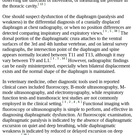
observing the direction of movement, or measuring the pressure in
[
13
]
the thoracic cavity.
One should suspect dysfunction of the diaphragm (paralysis and
weakness) in the differential diagnosis of a cranially displaced
diaphragm at chest radiography, or when no position differences are
[
1
,
5
,
10
]
detected comparing inspiratory and expiratory views.
The
dorsal portion of the diaphragmatic crura attaches to the ventral
surfaces of the 3rd and 4th lumbar vertebrae, and on lateral survey
radiographs, the intersection point of the diaphragm and spine
appears normally located between T11 and T13, although it may
[
1
,
5
,
14
]
vary between T9 and L1.
However, radiographic findings
can be easily misinterpreted, especially when bilateral displacement
exists and the normal shape of the diaphragm is maintained.
In veterinary medicine, other diagnostic tools used in reported
clinical cases included fluoroscopy, B-mode ultrasonography, M-
mode ultrasonography, and electromyography, while respiratory
function tests and transthoracic test studies are not commonly
[
1
,
2
,
4
,
6
]
employed in the clinical setting.
Functional imaging with
fluoroscopy or ultrasonography is simple to perform, and effective in
diagnosing diaphragmatic dysfunction. At fluoroscopic examination,
diaphragmatic paralysis is indicated by the absence of diaphragmatic
excursion on quiet and deep breathing, while diaphragmatic
weakness is indicated by reduced or delayed excursion on deep
[
10
]