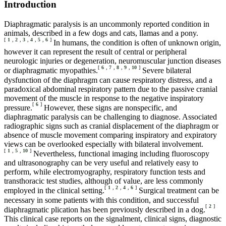
Introduction
Diaphragmatic paralysis is an uncommonly reported condition in
animals, described in a few dogs and cats, llamas and a pony.
[
1
,
2
,
3
,
4
,
5
,
6
]
In humans, the condition is often of unknown origin,
however it can represent the result of central or peripheral
neurologic injuries or degeneration, neuromuscular junction diseases
[
6
,
7
,
8
,
9
,
10
]
or diaphragmatic myopathies.
Severe bilateral
dysfunction of the diaphragm can cause respiratory distress, and a
paradoxical abdominal respiratory pattern due to the passive cranial
movement of the muscle in response to the negative inspiratory
[
6
]
pressure.
However, these signs are nonspecific, and
diaphragmatic paralysis can be challenging to diagnose. Associated
radiographic signs such as cranial displacement of the diaphragm or
absence of muscle movement comparing inspiratory and expiratory
views can be overlooked especially with bilateral involvement.
[
1
,
5
,
10
]
Nevertheless, functional imaging including fluoroscopy
and ultrasonography can be very useful and relatively easy to
perform, while electromyography, respiratory function tests and
transthoracic test studies, although of value, are less commonly
[
1
,
2
,
4
,
6
]
employed in the clinical setting.
Surgical treatment can be
necessary in some patients with this condition, and successful
[
2
]
diaphragmatic plication has been previously described in a dog.
This clinical case reports on the signalment, clinical signs, diagnostic