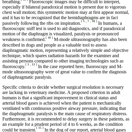
breathing.
Fluoroscopic images may be difficult to interpret,
especially if bilateral paradoxical motion is present due to vigorous
chest wall motion; this symmetric motion may at first appear normal,
and it has to be recognized that the hemidiaphragms are in fact
[
5
,
7
,
10
]
passively following the ribs on inspiration.
In humans, a
fluoroscopic sniff test is used to aid diagnostics, and if paradoxical
motion of the diaphragm is visualized, paralysis or pronounced
[
10
]
weakness is confirmed.
M-mode ultrasonography has also been
described in dogs and people as a valuable tool to assess
diaphragmatic motion, representing a relatively simple and objective
technique, which spares radiation hazards for the examiner and
assisting persons compared to other imaging technologies such as
[
3
,
13
]
fluoroscopy.
In the case reported here, fluoroscopy and M-
mode ultrasonography were of great value to confirm the diagnosis
of diaphragmatic paralysis.
Specific criteria to decide whether surgical resolution is necessary
are lacking in veterinary medicine. A proposed criterion in adult
humans is that a significant improvement in clinical status and
arterial blood gases is achieved when the patient is mechanically
ventilated with continuous positive airway pressure, indicating that
the diaphragmatic paralysis is the main cause of respiratory distress.
Furthermore, it is recommended to delay surgery in these patients, as
an example for a prudent period of 4 to 6 weeks, as the condition
[
15
]
could be transient.
In the dog of our report, arterial blood gases