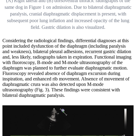
(A) Right lateral and (B) dorsoventral thoracic radiographs of the
same dog in Figure 1 on admission. Due to bilateral diaphragmatic
paralysis, cranial diaphragmatic displacement is present, with
subsequent poor lung inflation and increased opacity of the lung
field. Gastric dilation is also visualized.
Considering the radiological findings, differential diagnoses at this
point included dysfunction of the diaphragm (including paralysis
and weakness), bilateral pleural adhesions, recurrent gastric dilation
and, less likely, radiographs taken in expiration. Functional imaging
with fluoroscopy, B-mode and M-mode ultrasonography of the
diaphragm was planned to further evaluate diaphragmatic motion.
Fluoroscopy revealed absence of diaphragm excursion during
inspiration, and enhanced rib movement. Absence of movement of
diaphragmatic crura was also detected upon M-mode
ultrasonography (Fig. 3). These findings were consistent with
bilateral diaphragmatic paralysis.